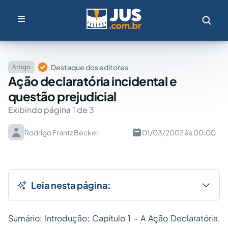
Destaque dos editores
Artigo
Ação declaratória incidental e
questão prejudicial
Exibindo página 1 de 3
Rodrigo Frantz Becker
01/03/2002 às 00:00
Leia nesta página:
Sumário: Introdução; Capítulo 1 - A Ação Declaratória,