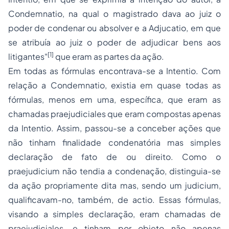
Condemnatio, na qual o magistrado dava ao juiz o
poder de condenar ou absolver e a Adjucatio, em que
se atribuía ao juiz o poder de adjudicar bens aos
[1]
litigantes"
que eram as partes da ação.
Em todas as fórmulas encontrava-se a
Intentio.
Com
relação a
Condemnatio,
existia em quase todas as
fórmulas, menos em uma, específica, que eram as
chamadas
praejudiciales
que eram compostas apenas
da
Intentio.
Assim, passou-se a conceber ações que
não tinham finalidade condenatória mas simples
declaração de fato de ou direito. Como o
praejudicium
não tendia a condenação, distinguia-se
da ação propriamente dita mas, sendo um
judicium,
qualificavam-no, também, de
actio.
Essas fórmulas,
visando a simples declaração, eram chamadas de
praejudiciales,
e tinham por objeto não apenas