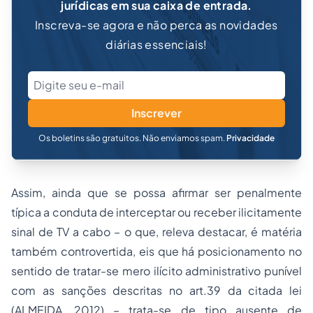
jurídicas em sua caixa de entrada.
Inscreva-se agora e não perca as novidades
diárias essenciais!
Inscrever
Os boletins são gratuitos. Não enviamos spam.
Privacidade
Assim, ainda que se possa afirmar ser penalmente
típica a conduta de interceptar ou receber ilicitamente
sinal de TV a cabo – o que, releva destacar, é matéria
também controvertida, eis que há posicionamento no
sentido de tratar-se mero ilícito administrativo punível
com as sanções descritas no art.39 da citada lei
(ALMEIDA, 2012) – trata-se de tipo ausente de