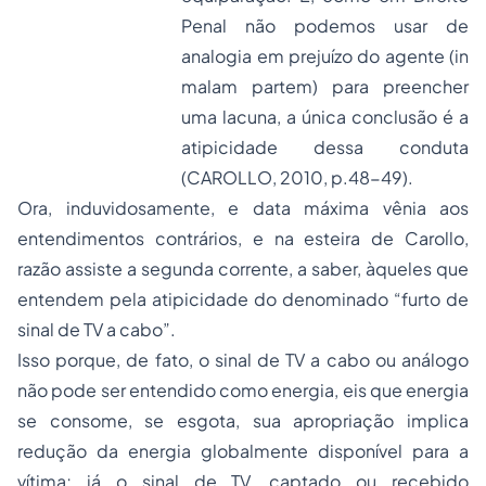
Penal não podemos usar de
analogia em prejuízo do agente (
in
malam partem
) para preencher
uma lacuna, a única conclusão é a
atipicidade dessa conduta
(CAROLLO, 2010, p.48-49).
Ora, induvidosamente, e data máxima vênia aos
entendimentos contrários, e na esteira de Carollo,
razão assiste a segunda corrente, a saber, àqueles que
entendem pela atipicidade do denominado “furto de
sinal de TV a cabo”.
Isso porque, de fato, o sinal de TV a cabo ou análogo
não pode ser entendido como energia, eis que energia
se consome, se esgota, sua apropriação implica
redução da energia globalmente disponível para a
vítima; já o sinal de TV, captado ou recebido