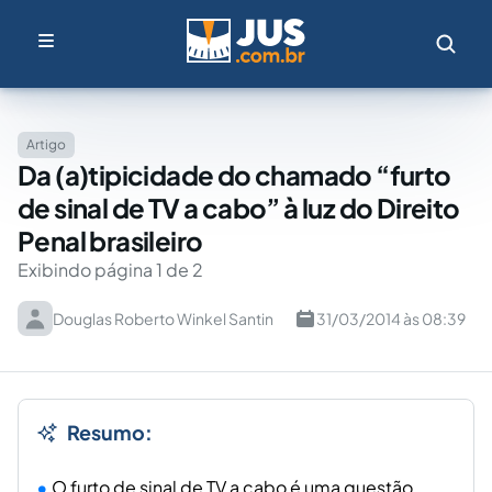
Artigo
Da (a)tipicidade do chamado “furto
de sinal de TV a cabo” à luz do Direito
Penal brasileiro
Exibindo página 1 de 2
Douglas Roberto Winkel Santin
31/03/2014 às 08:39
Resumo:
O furto de sinal de TV a cabo é uma questão