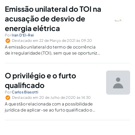
Emissão unilateral do TOI na
acusação de desvio de
energia elétrica
Por
Iran D'El-Rei
Destacado em 22 de Março de 2021 às 09:20
A emissão unilateral do termo de ocorrência
de irregularidade (TOI), sem que se oportunize
o contraditório e a ampla defesa ao
consumidor, fere princípios constitucionais
basilares.
O privilégio e o furto
qualificado
Por
Carlos Biasotti
Destacado em 20 de Julho de 2020 às 14:30
A questão relacionada com a possibilidade
jurídica de aplicar-se ao furto qualificado o
privilégio do § 2º do art. 155 do Código Penal é
das que fazem recrudescer as
desinteligências que dividem o foro.