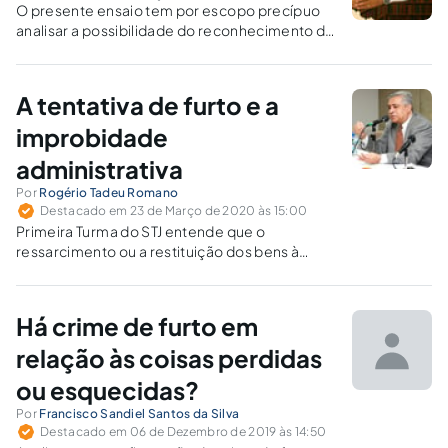
O presente ensaio tem por escopo precípuo
analisar a possibilidade do reconhecimento do
furto famélico no ordenamento jurídico
brasileiro, sobretudo, durante a crise mundial
de Saúde Pública, em razão da pandemia do
A tentativa de furto e a
Coronavírus que impõe à sociedade...
improbidade
administrativa
Por
Rogério Tadeu Romano
Destacado em 23 de Março de 2020 às 15:00
Primeira Turma do STJ entende que o
ressarcimento ou a restituição dos bens à
Administração Pública pela pessoa que
praticou a conduta ímproba pode ter efeitos
para a verificação da responsabilidade pela
Há crime de furto em
reparação integral do prejuízo, não fazendo
desaparecer, todavia, o ato de improbidade
relação às coisas perdidas
que gerou o dano ao erário.
ou esquecidas?
Por
Francisco Sandiel Santos da Silva
Destacado em 06 de Dezembro de 2019 às 14:50