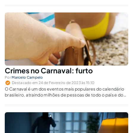
conservação da vida do sujeito, em conjuntura
extremamente grave.
Crimes no Carnaval: furto
Por
Marcelo Campelo
Destacado em 24 de Fevereiro de 2023 às 15:10
O Carnaval é um dos eventos mais populares do calendário
brasileiro, atraindo milhões de pessoas de todo o país e do
mundo. No entanto, com a grande aglomeração de pessoas
nas ruas, também é comum que ocorram crimes, como
furtos....