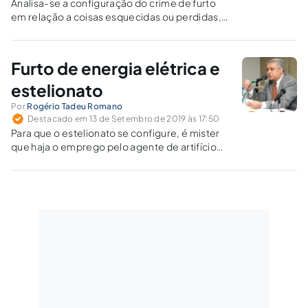
Analisa-se a configuração do crime de furto
em relação a coisas esquecidas ou perdidas,
já que esse quadro fático é determinante para
fins da persecução penal.
Furto de energia elétrica e
estelionato
Por
Rogério Tadeu Romano
Destacado em 13 de Setembro de 2019 às 17:50
Para que o estelionato se configure, é mister
que haja o emprego pelo agente de artifício
ardil ou qualquer outro meio fraudulento;
induzimento ou manutenção da vítima em erro;
obtenção de vantagem patrimonial ilícita pelo
agente e prejuízo do enganado ou de terceira
pessoa.