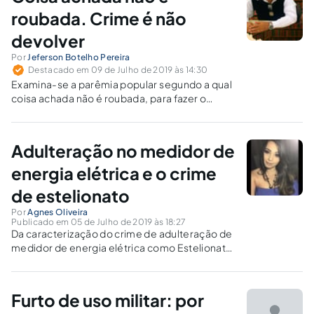
roubada. Crime é não
devolver
Por
Jeferson Botelho Pereira
Destacado em 09 de Julho de 2019 às 14:30
Examina-se a parêmia popular segundo a qual
coisa achada não é roubada, para fazer o
verdadeiro enquadramento jurídico na
moldura do artigo 169, II, do Código Penal,
consistente em apropriação indébita.
Adulteração no medidor de
energia elétrica e o crime
de estelionato
Por
Agnes Oliveira
Publicado em 05 de Julho de 2019 às 18:27
Da caracterização do crime de adulteração de
medidor de energia elétrica como Estelionato
- Art. 171 CP
Furto de uso militar: por