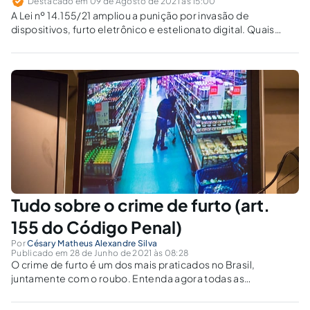
Destacado em 09 de Agosto de 2021 às 15:00
A Lei nº 14.155/21 ampliou a punição por invasão de
dispositivos, furto eletrônico e estelionato digital. Quais
critérios jurídicos definem cada crime e sua nova
competência?
Tudo sobre o crime de furto (art.
155 do Código Penal)
Por
Césary Matheus Alexandre Silva
Publicado em 28 de Junho de 2021 às 08:28
O crime de furto é um dos mais praticados no Brasil,
juntamente com o roubo. Entenda agora todas as
características dessa espécie de delito.