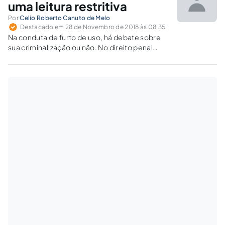
uma leitura restritiva
Por
Celio Roberto Canuto de Melo
Destacado em 28 de Novembro de 2018 às 08:35
Na conduta de furto de uso, há debate sobre
sua criminalização ou não. No direito penal
comum, houve entendimento doutrinário e
jurisprudencial de que o ato não merece
atenção penal, já que não há tipificação no
Código Penal.