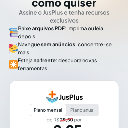
como quiser
Assine o JusPlus e tenha recursos
exclusivos
Baixe
arquivos PDF
: imprima ou leia
depois
Navegue
sem anúncios
: concentre-se
mais
Esteja
na frente
: descubra novas
ferramentas
JusPlus
Plano mensal
Plano anual
de R$
29,50
por