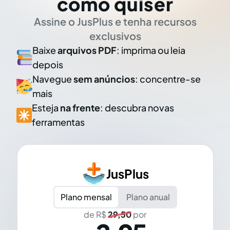
como quiser
Assine o JusPlus e tenha recursos
exclusivos
Baixe
arquivos PDF
: imprima ou leia
depois
Navegue
sem anúncios
: concentre-se
mais
Esteja
na frente
: descubra novas
ferramentas
JusPlus
Plano mensal
Plano anual
de R$
29,50
por