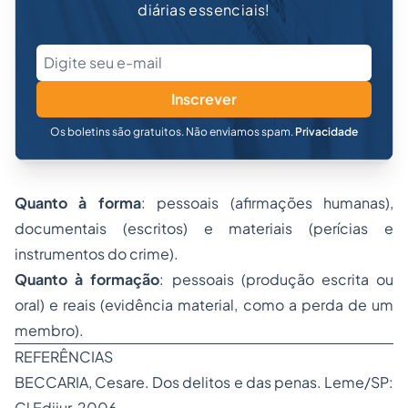
diárias essenciais!
Inscrever
Os boletins são gratuitos. Não enviamos spam.
Privacidade
Quanto à forma
: pessoais (afirmações humanas),
documentais (escritos) e materiais (perícias e
instrumentos do crime).
Quanto à formação
: pessoais (produção escrita ou
oral) e reais (evidência material, como a perda de um
membro).
REFERÊNCIAS
BECCARIA, Cesare.
Dos delitos e das penas
. Leme/SP:
Cl Edijur, 2006.