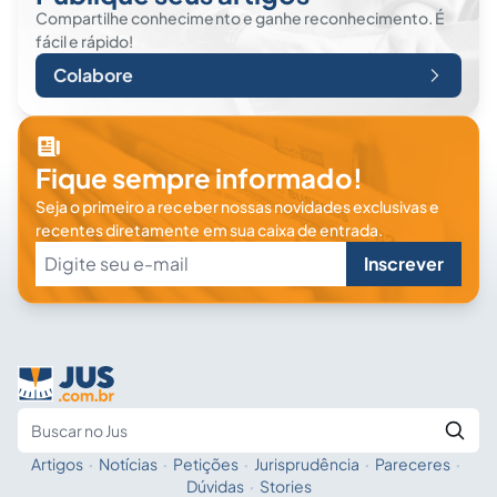
Compartilhe conhecimento e ganhe reconhecimento. É
fácil e rápido!
Colabore
Fique sempre informado!
Seja o primeiro a receber nossas novidades exclusivas e
recentes diretamente em sua caixa de entrada.
Inscrever
Artigos
·
Notícias
·
Petições
·
Jurisprudência
·
Pareceres
·
Fale com a IA
Buscar no Jus
Dúvidas
·
Stories