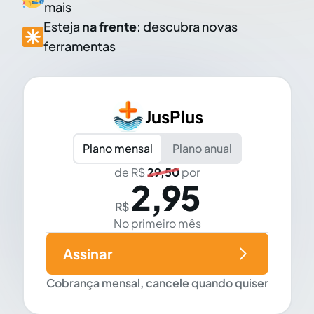
mais
Esteja
na frente
: descubra novas
ferramentas
JusPlus
Plano mensal
Plano anual
de R$
29,50
por
2,95
R$
No primeiro mês
Assinar
Cobrança mensal, cancele quando quiser