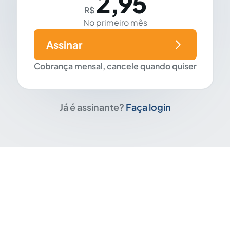
2,95
R$
No primeiro mês
Assinar
Cobrança mensal, cancele quando quiser
Já é assinante?
Faça login