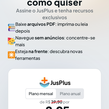
como quiser
Assine o JusPlus e tenha recursos
exclusivos
Baixe
arquivos PDF
: imprima ou leia
depois
Navegue
sem anúncios
: concentre-se
mais
Esteja
na frente
: descubra novas
ferramentas
JusPlus
Plano mensal
Plano anual
de R$
29,50
por