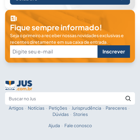
Fique sempre informado!
Seja o primeiro a receber nossas novidades exclusivas e
recentes diretamente em sua caixa de entrada.
Inscrever
Artigos
·
Notícias
·
Petições
·
Jurisprudência
·
Pareceres
·
Fale com a IA
Buscar no Jus
Dúvidas
·
Stories
Ajuda
·
Fale conosco