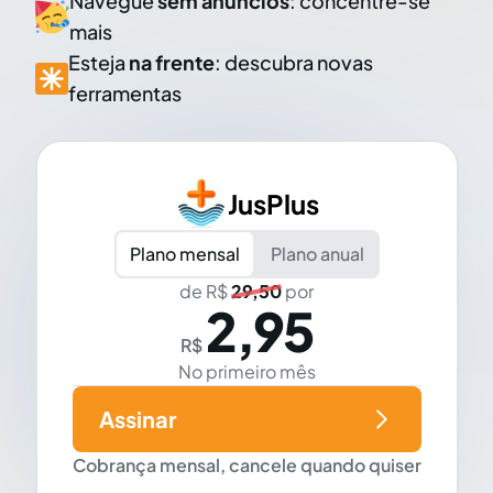
Navegue
sem anúncios
: concentre-se
mais
Esteja
na frente
: descubra novas
ferramentas
JusPlus
Plano mensal
Plano anual
de R$
29,50
por
2,95
R$
No primeiro mês
Assinar
Cobrança mensal, cancele quando quiser