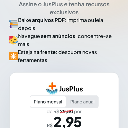
Assine o JusPlus e tenha recursos
exclusivos
Baixe
arquivos PDF
: imprima ou leia
depois
Navegue
sem anúncios
: concentre-se
mais
Esteja
na frente
: descubra novas
ferramentas
JusPlus
Plano mensal
Plano anual
de R$
29,50
por
2,95
R$