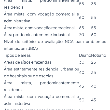
Área mista, predominantemente
55
35
residencial
Área mista, com vocação comercial e
60
55
administrativa
Área mista, com vocação recreacional
65
55
Área predominantemente industrial
70
60
Nível de critério de avaliação NCA para ambientes
internos, em dB(A)
Tipos de áreas
Diurno
Noturno
Áreas de sítios e fazendas
30
25
Área estritamente residencial urbana ou
40
35
de hospitais ou de escolas
Área mista, predominantemente
45
40
residencial
Área mista, com vocação comercial e
50
45
administrativa