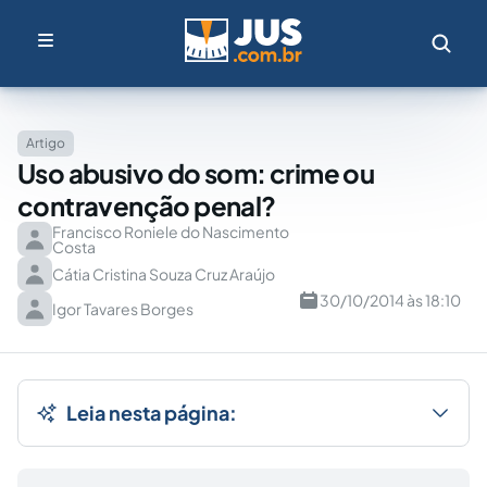
Artigo
Uso abusivo do som: crime ou
contravenção penal?
Francisco Roniele do Nascimento
Costa
Cátia Cristina Souza Cruz Araújo
30/10/2014 às 18:10
Igor Tavares Borges
Leia nesta página: