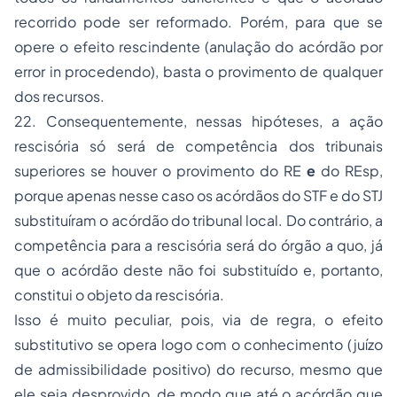
recorrido pode ser reformado. Porém, para que se
opere o efeito rescindente (anulação do acórdão por
error in procedendo
), basta o provimento de qualquer
dos recursos.
22. Consequentemente, nessas hipóteses, a
ação
rescisória
só será de competência dos tribunais
superiores se houver o provimento do RE
e
do REsp,
porque apenas nesse caso os acórdãos do STF e do STJ
substituíram o acórdão do tribunal local. Do contrário, a
competência para a rescisória será do órgão
a quo
, já
que o acórdão deste não foi substituído e, portanto,
constitui o objeto da rescisória.
Isso é muito peculiar, pois, via de regra, o efeito
substitutivo se opera logo com o
conhecimento
(juízo
de admissibilidade positivo) do recurso, mesmo que
ele seja desprovido, de modo que até o acórdão que