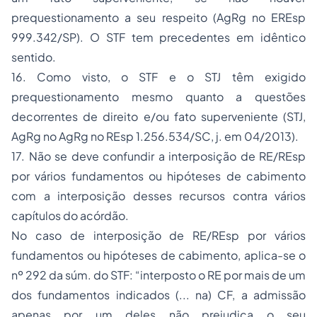
prequestionamento a seu respeito (AgRg no EREsp
999.342/SP). O STF tem precedentes em idêntico
sentido.
16. Como visto, o STF e o STJ têm exigido
prequestionamento mesmo quanto a questões
decorrentes de direito e/ou fato superveniente (STJ,
AgRg no AgRg no REsp 1.256.534/SC, j. em 04/2013).
17. Não se deve confundir a interposição de RE/REsp
por vários
fundamentos ou hipóteses de cabimento
com a interposição desses recursos contra vários
capítulos
do acórdão.
No caso de interposição de RE/REsp por vários
fundamentos ou hipóteses de cabimento
, aplica-se o
nº 292 da súm. do STF: “interposto o RE por mais de um
dos fundamentos indicados (... na) CF, a admissão
apenas por um deles não prejudica o seu