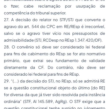
o fizer, cabe reclamação por usurpação de
competência do tribunal superior.
27. A decisão do relator no STF/STJ que converte o
agravo do art. 544 do CPC em RE/REsp é irrecorrível,
salvo se o agravo tiver vício nos pressupostos de
admissibilidade (STJ, RCDesp no REsp 1.347.420/DF).
28. O
convênio
só deve ser considerado lei federal
para fins de cabimento do REsp se for ato normativo
primário, que extrai seu fundamento de validade
diretamente da CF. Do contrário, não deve ser
considerado lei federal para fins de REsp.
29. “(...) da decisão do STJ, no REsp, só se admitirá RE
se a questão constitucional objeto do último [do RE]
for
diversa
da que já tiver sido resolvida pela instância
ordinária” (STF, AI 145.589, AgRg). O STF exige que a
questão constitucional tenha surgido no julgamento