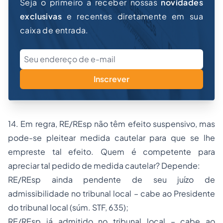
Seja o primeiro a receber nossas
novidades
exclusivas
e recentes diretamente em sua
caixa de entrada.
Inscrever
14. Em regra, RE/REsp não têm efeito suspensivo, mas
pode-se pleitear medida cautelar para que se lhe
empreste tal efeito. Quem é competente para
apreciar tal pedido de medida cautelar? Depende:
RE/REsp ainda pendente de seu juízo de
admissibilidade no tribunal local – cabe ao Presidente
do tribunal local (súm. STF, 635);
RE/REsp já admitido no tribunal local – cabe ao