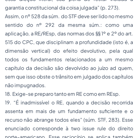
garantia constitucional da coisa julgada” (p. 273).
Assim, o nº 528 da súm. do STF deve ser lido no mesmo
sentido do nº 292 da mesma súm.: como uma
aplicação, a RE/REsp, das normas dos §§ 1º e 2º do art.
515 do CPC, que disciplinam a
profundidade
(isto é, a
dimensão
vertical
) do efeito devolutivo, pela qual
todos os
fundamentos
relacionados a um mesmo
capítulo da decisão são devolvido ao juízo
ad quem
,
sem que isso obste o trânsito em julgado dos
capítulos
não impugnados.
18. Exige-se preparo tanto em RE como em REsp.
19. “É inadmissível o RE, quando a decisão recorrida
assenta em mais de um fundamento suficiente e o
recurso não abrange todos eles” (súm. STF, 283). Esse
enunciado corresponde à
two issue rule
do direito
norte-americano. Esse raciocínio se aplica também