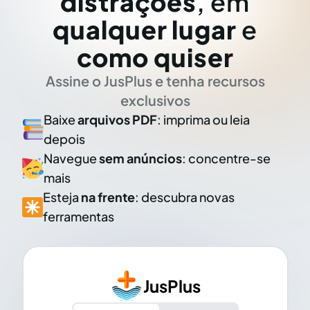
distrações
, em
qualquer lugar
e
como quiser
Assine o JusPlus e tenha recursos
exclusivos
Baixe
arquivos PDF
: imprima ou leia
depois
Navegue
sem anúncios
: concentre-se
mais
Esteja
na frente
: descubra novas
ferramentas
JusPlus