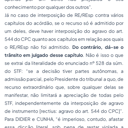
conhecimento por qualquer dos outros”.
Já no caso de interposição de RE/REsp contra vários
capítulos
do acórdão, se o recurso só é admitido por
um deles, deve haver interposição do agravo do art.
544 do CPC quanto aos capítulos em relação aos quais
o RE/REsp não foi admitido.
Do contrário, dá-se o
trânsito em julgado desse capítulo
. Não é isso o que
se extrai da literalidade do enunciado nº 528 da súm.
do STF: “se a decisão tiver partes autônomas, a
admissão parcial, pelo Presidente do tribunal
a quo
, de
recurso extraordinário que, sobre qualquer delas se
manifestar, não limitará a apreciação de todas pelo
STF, independentemente da interposição de agravo
de instrumento [rectius: agravo do art. 544 do CPC]”.
Para DIDIER e CUNHA, “é imperioso, contudo, afastar
essa dicção literal, sob pena de restar violada a