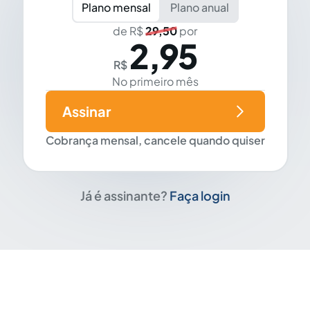
Plano mensal
Plano anual
de R$
29,50
por
2,95
R$
No primeiro mês
Assinar
Cobrança mensal, cancele quando quiser
Já é assinante?
Faça login