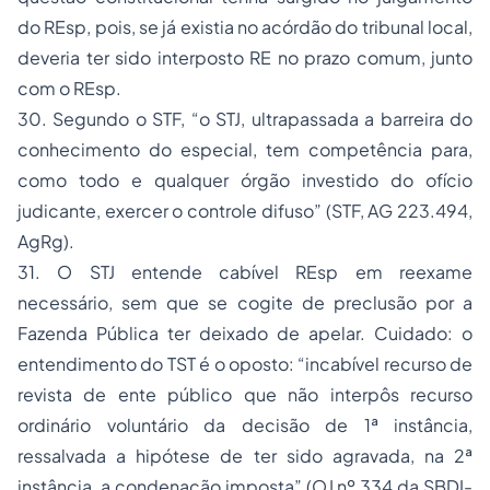
do REsp, pois, se já existia no acórdão do tribunal local,
deveria ter sido interposto RE no prazo comum, junto
com o REsp.
30. Segundo o STF, “o STJ, ultrapassada a barreira do
conhecimento do especial, tem competência para,
como todo e qualquer órgão investido do ofício
judicante, exercer o controle difuso” (STF, AG 223.494,
AgRg).
31. O STJ entende cabível REsp em reexame
necessário, sem que se cogite de preclusão por a
Fazenda Pública ter deixado de apelar. Cuidado: o
entendimento do TST é o oposto: “incabível recurso de
revista de ente público que não interpôs recurso
ordinário voluntário da decisão de 1ª instância,
ressalvada
a hipótese de ter sido
agravada
, na 2ª
instância, a condenação imposta” (OJ nº 334 da SBDI-