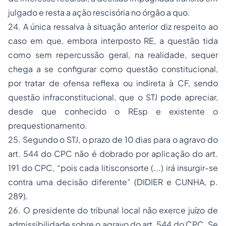
julgado e resta a ação rescisória no órgão
a quo
.
24. A única ressalva à situação anterior diz respeito ao
caso em que, embora interposto RE, a questão tida
como sem repercussão geral, na realidade, sequer
chega a se configurar como questão constitucional,
por tratar de ofensa reflexa ou indireta à CF, sendo
questão infraconstitucional, que o STJ pode apreciar,
desde que conhecido o REsp e existente o
prequestionamento.
25. Segundo o STJ, o prazo de 10 dias para o agravo do
art. 544 do CPC não é dobrado por aplicação do art.
191 do CPC, “pois cada litisconsorte (...) irá insurgir-se
contra uma decisão diferente” (DIDIER e CUNHA, p.
289).
26. O presidente do tribunal local não exerce juízo de
admissibilidade sobre o agravo do art. 544 do CPC. Se