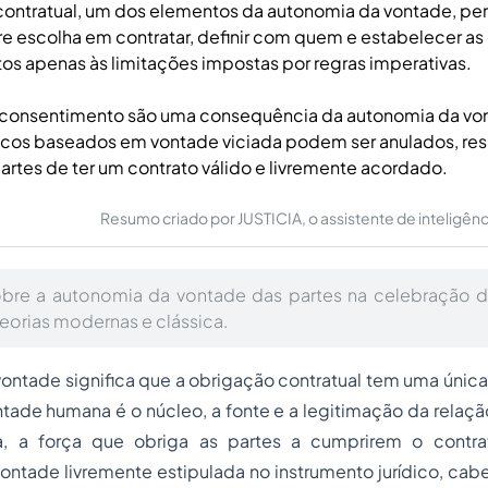
contratual, um dos elementos da autonomia da vontade, pe
ivre escolha em contratar, definir com quem e estabelecer as
itos apenas às limitações impostas por regras imperativas.
o consentimento são uma consequência da autonomia da von
dicos baseados em vontade viciada podem ser anulados, re
artes de ter um contrato válido e livremente acordado.
Resumo criado por JUSTICIA, o assistente de inteligência 
obre a autonomia da vontade das partes na celebração d
eorias modernas e clássica.
ontade significa que a obrigação contratual tem uma única
ntade humana é o núcleo, a fonte e a legitimação da relação 
ma, a força que obriga as partes a cumprirem o contra
ntade livremente estipulada no instrumento jurídico, cab