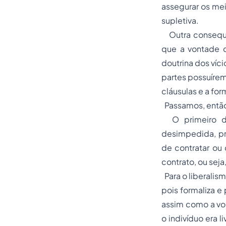
assegurar os me
supletiva.
Outra consequên
que a vontade c
doutrina dos víc
partes possuírem
cláusulas e a for
Passamos, então
O primeiro d
desimpedida, pro
de contratar ou 
contrato, ou seja
Para o liberalis
pois formaliza e
assim como a vo
o indivíduo era l