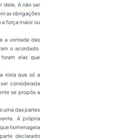
r dele. A não ser
ir as obrigações
 a força maior ou
de a vontade das
pram o acordado.
 foram elas que
ja vista que só a
 ser considerada
ente se propôs a
de uma das partes
mente. A própria
s que homenageia
parte declarado