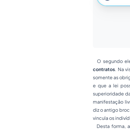
O segundo ele
contratos
. Na v
somente as obrig
e que a lei pos
superioridade da
manifestação li
diz o antigo broc
vincula os indiví
Desta forma, a 