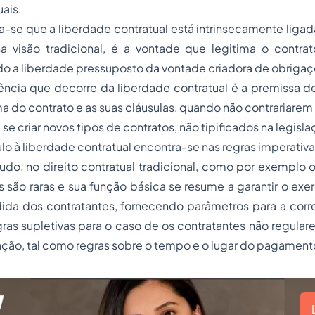
uais.
ca-se que a liberdade contratual está intrinsecamente liga
na visão tradicional, é a vontade que legitima o contra
o a liberdade pressuposto da vontade criadora de obrigaç
cia que decorre da liberdade contratual é a premissa d
a do contrato e as suas cláusulas, quando não contrariarem a 
se criar novos tipos de contratos, não tipificados na legisla
o à liberdade contratual encontra-se nas regras imperativ
udo, no direito contratual tradicional, como por exemplo 
as são raras e sua função básica se resume a garantir o exe
ida dos contratantes, fornecendo parâmetros para a corre
ras supletivas para o caso de os contratantes não regula
ção, tal como regras sobre o tempo e o lugar do pagament