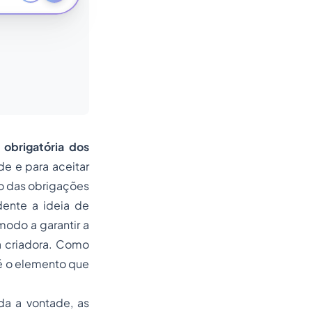
 obrigatória dos
de e para aceitar
ão das obrigações
dente a ideia de
modo a garantir a
a criadora. Como
 é o elemento que
da a vontade, as