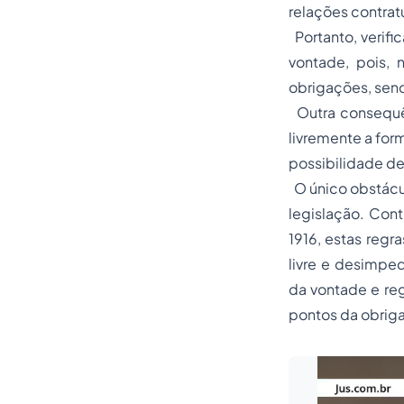
relações contrat
Portanto, verifi
vontade, pois, 
obrigações, send
Outra consequên
livremente a form
possibilidade de 
O único obstácul
legislação. Cont
1916, estas regr
livre e desimped
da vontade e reg
pontos da obriga