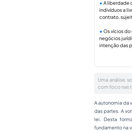
A liberdade 
indivíduos a l
contrato, suje
Os vícios d
negócios jurí
intenção das p
Uma análise s
com foco nas t
A autonomia da v
das partes. A vo
lei. Desta for
fundamento na vo