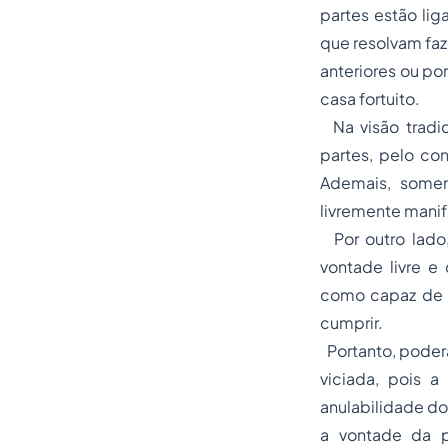
partes estão lig
que resolvam fa
anteriores ou po
casa fortuito.
Na visão tradic
partes, pelo co
Ademais, somen
livremente manif
Por outro lado
vontade livre e
como capaz de g
cumprir.
Portanto, poderá
viciada, pois a
anulabilidade do
a vontade da p