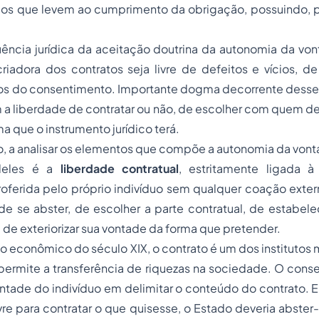
ios que levem ao cumprimento da obrigação, possuindo, p
cia jurídica da aceitação doutrina da autonomia da von
riadora dos contratos seja livre de defeitos e vícios, d
ios do consentimento. Importante dogma decorrente desse 
 a liberdade de contratar ou não, de escolher com quem des
ma que o instrumento jurídico terá.
, a analisar os elementos que compõe a autonomia da vont
eles é a
liberdade contratual
, estritamente ligada à
ferida pelo próprio indivíduo sem qualquer coação extern
de se abster, de escolher a parte contratual, de estabele
, de exteriorizar sua vontade da forma que pretender.
mo econômico do século XIX, o contrato é um dos institutos 
 permite a transferência de riquezas na sociedade. O conse
ntade do indivíduo em delimitar o conteúdo do contrato. 
ivre para contratar o que quisesse, o Estado deveria abster-