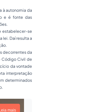
da à autonomia da
to e é fonte das
ões.
e estabelecer-se
lei. Daí resulta a
ção.
as decorrentes da
o Código Civil de
rcício da vontade
ta interpretação
rem determinados
o.
Leia mais