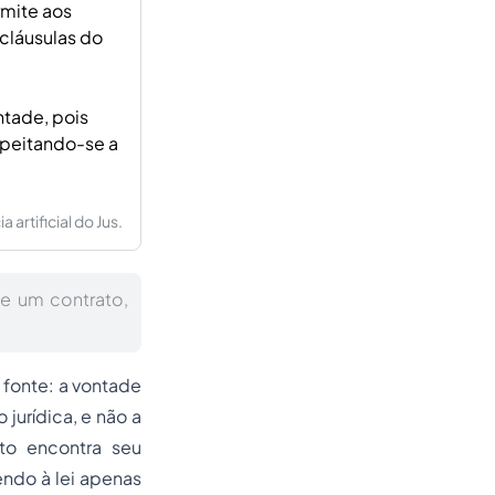
rmite aos
 cláusulas do
tade, pois
speitando-se a
artificial do Jus.
e um contrato,
 fonte: a vontade
jurídica, e não a
to encontra seu
endo à lei apenas