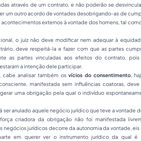
adas através de um contrato, e não poderão se desvincula
zer um outro acordo de vontades desobrigando-as de cumpr
r acontecimentos externos à vontade dos homens, tal como
ional, o juiz não deve modificar nem adequar à equida
ntrário, deve respeitá-la e fazer com que as partes cum
te as partes vinculadas aos efeitos do contrato, pois
estaram a intenção dele participar.
, cabe analisar também os
vícios do consentimento
, ha
 consciente, manifestada sem influências coatoras, deve
erar uma obrigação pela qual o indivíduo espontaneam
 ser anulado aquele negócio jurídico que teve a vontade 
 força criadora da obrigação não foi manifestada livre
s negócios jurídicos decorre da autonomia da vontade, ei
arte em querer ver o instrumento jurídico da qual é 