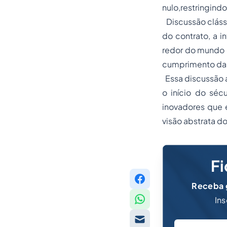
nulo,restringindo
Discussão clássi
do contrato, a i
redor do mundo p
cumprimento da
Essa discussão a
o início do séc
inovadores que 
visão abstrata do
Fi
Receba g
Ins