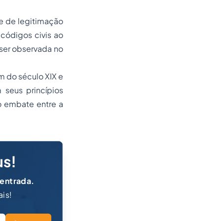
te de legitimação
 códigos civis ao
 ser observada no
m do século XIX e
 seus princípios
o embate entre a
us!
 entrada.
ais!