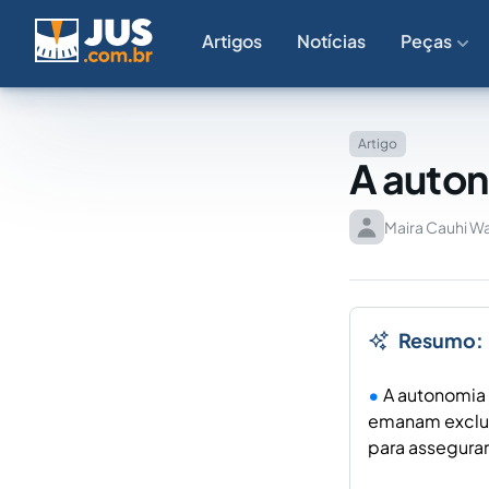
Artigos
Notícias
Peças
Artigo
A auton
Maira Cauhi W
Resumo:
A autonomia 
emanam exclus
para assegura