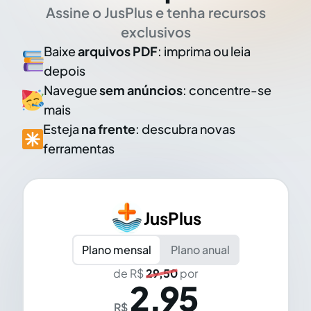
Assine o JusPlus e tenha recursos
exclusivos
Baixe
arquivos PDF
: imprima ou leia
depois
Navegue
sem anúncios
: concentre-se
mais
Esteja
na frente
: descubra novas
ferramentas
JusPlus
Plano mensal
Plano anual
de R$
29,50
por
2,95
R$