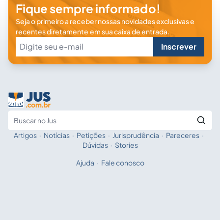
Fique sempre informado!
Seja o primeiro a receber nossas novidades exclusivas e
recentes diretamente em sua caixa de entrada.
Inscrever
Artigos
·
Notícias
·
Petições
·
Jurisprudência
·
Pareceres
·
Fale com a IA
Buscar no Jus
Dúvidas
·
Stories
Ajuda
·
Fale conosco