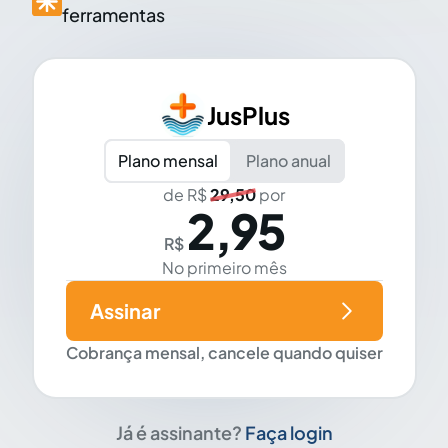
ferramentas
JusPlus
Plano mensal
Plano anual
de R$
29,50
por
2,95
R$
No primeiro mês
Assinar
Cobrança mensal, cancele quando quiser
Já é assinante?
Faça login