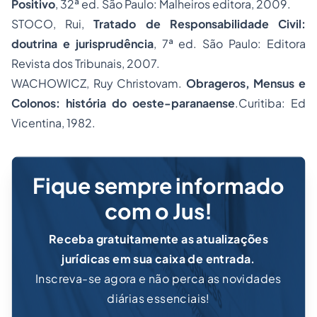
Positivo
, 32ª ed. São Paulo: Malheiros editora, 2009.
STOCO, Rui,
Tratado de Responsabilidade Civil:
doutrina e jurisprudência
, 7ª ed. São Paulo: Editora
Revista dos Tribunais, 2007.
WACHOWICZ, Ruy Christovam.
Obrageros, Mensus e
Colonos: história do oeste-paranaense
.Curitiba: Ed
Vicentina, 1982.
Fique sempre informado
com o Jus!
Receba gratuitamente as atualizações
jurídicas em sua caixa de entrada.
Inscreva-se agora e não perca as novidades
diárias essenciais!