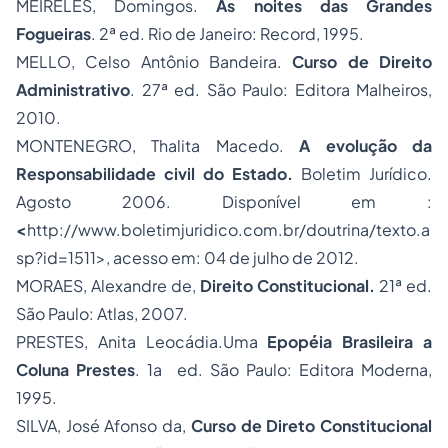
MEIRELES, Domingos.
As noites das Grandes
Fogueiras
. 2ª ed. Rio de Janeiro: Record, 1995.
MELLO, Celso Antônio Bandeira.
Curso de Direito
Administrativo
. 27ª ed. São Paulo: Editora Malheiros,
2010.
MONTENEGRO, Thalita Macedo.
A evolução da
Responsabilidade civil do Estado
.
Boletim Jurídico.
Agosto 2006. Disponível em :
<
http://www.boletimjuridico.com.br/doutrina/texto.a
sp?id=1511>, acesso em: 04 de julho de 2012.
MORAES, Alexandre de,
Direito Constitucional
.
21ª ed.
São Paulo: Atlas, 2007.
PRESTES, Anita Leocádia.Uma
Epopéia Brasileira a
Coluna Prestes
. 1a ed. São Paulo: Editora Moderna,
1995.
SILVA, José Afonso da,
Curso de Direto Constitucional