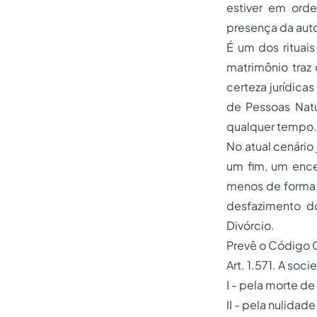
estiver em orde
presença da aut
É um dos rituai
matrimônio traz 
certeza jurídicas
de Pessoas Natu
qualquer tempo.
No atual cenário 
um fim, um ence
menos de forma v
desfazimento do
Divórcio.
Prevê o Código C
Art. 1.571. A soc
I - pela morte d
II - pela nulida