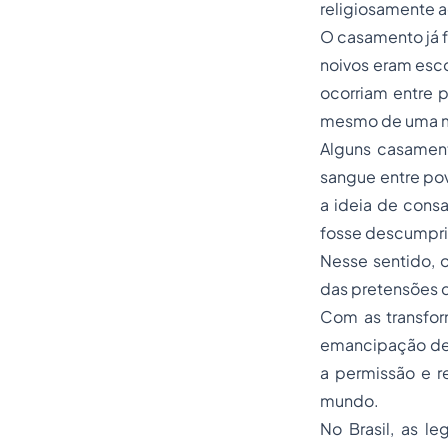
religiosamente a
O casamento já f
noivos eram esc
ocorriam entre 
mesmo de uma m
Alguns casament
sangue entre pov
a ideia de consa
fosse descumpr
Nesse sentido, o
das pretensões d
Com as transform
emancipação de d
a permissão e r
mundo.
No Brasil, as l