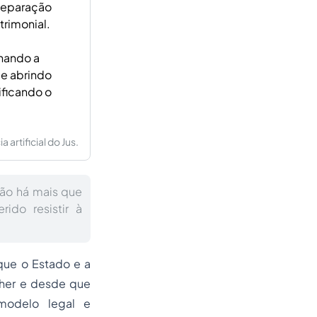
 separação
trimonial.
inando a
 e abrindo
ificando o
artificial do Jus.
ão há mais que
ido resistir à
que o Estado e a
her e desde que
modelo legal e