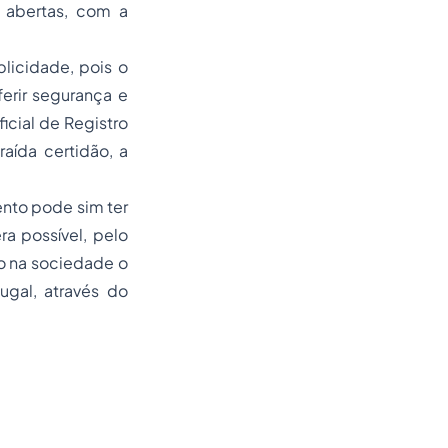
s abertas, com a
licidade, pois o
erir segurança e
ficial de Registro
aída certidão, a
mento pode sim ter
a possível, pelo
o na sociedade o
ugal, através do