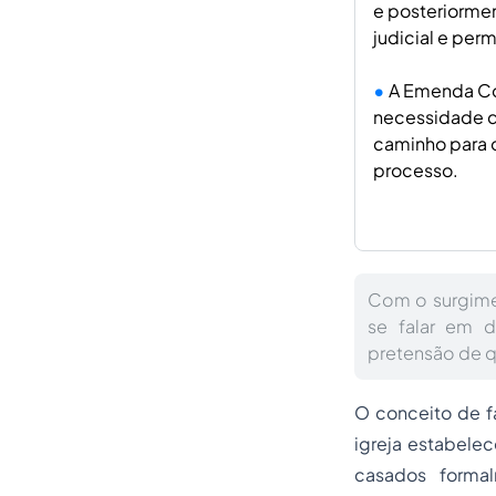
e posteriormen
judicial e per
A Emenda Con
necessidade de
caminho para o 
processo.
Com o surgime
se falar em d
pretensão de 
O conceito de f
igreja estabel
casados forma