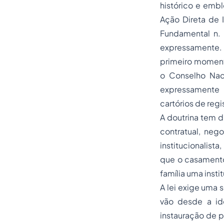
histórico e embl
Ação Direta de 
Fundamental n. 
expressamente. 
primeiro moment
o Conselho Nac
expressamente
cartórios de regis
A doutrina tem d
contratual, neg
institucionalist
que o casamento 
família uma insti
A lei exige uma 
vão desde a id
instauração de p