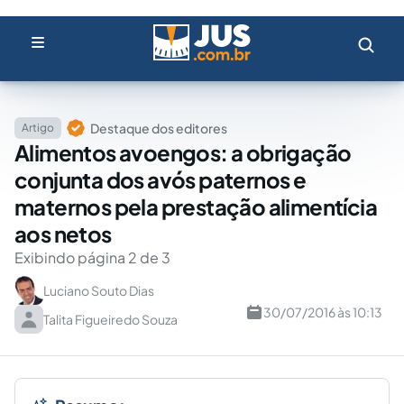
Destaque dos editores
Artigo
Alimentos avoengos: a obrigação
conjunta dos avós paternos e
maternos pela prestação alimentícia
aos netos
Exibindo página 2 de 3
Luciano Souto Dias
30/07/2016 às 10:13
Talita Figueiredo Souza
Resumo: