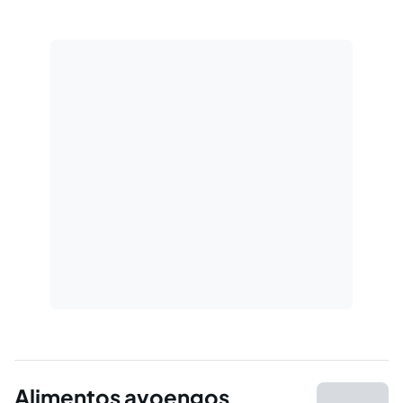
avoenga. Desta forma, será demonstrado
como se dá a prestação dos alimentos.
Alimentos avoengos