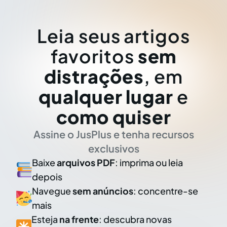
Leia seus artigos
favoritos
sem
distrações
, em
qualquer lugar
e
como quiser
Assine o JusPlus e tenha recursos
exclusivos
Baixe
arquivos PDF
: imprima ou leia
depois
Navegue
sem anúncios
: concentre-se
mais
Esteja
na frente
: descubra novas