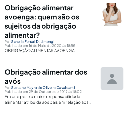
alimentos avoengos?
Obrigação alimentar
avoenga: quem são os
sujeitos da obrigação
alimentar?
Por
Scheila Ferrari D. Limongi
Publicado em 16 de Maio de 2020 às 18:55
OBRIGAÇÃO ALIMENTAR AVOENGA
Obrigação alimentar dos
avós
Por
Suzeane Mayra de Oliveira Cavalcanti
Publicado em 29 de Outubro de 2019 às 18:02
Em que pese a maior responsabilidade
alimentar atribuída aos pais em relação aos
filhos, o Código Civil reconhecem a obrigação
alimentar dos parentes, em razão do princípio
da solidariedade, na qual destacamos a
obrigação alimentar dos avós.