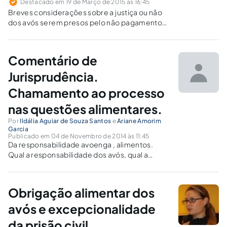
Destacado em 19 de Março de 2015 às 16:45
Breves considerações sobre a justiça ou não
dos avós serem presos pelo não pagamento
de alimentos aos netos.
Comentário de
Jurisprudência.
Chamamento ao processo
nas questões alimentares.
Por
Ildália Aguiar de Souza Santos
e
Ariane Amorim
Garcia
Publicado em 04 de Novembro de 2014 às 11:45
Da responsabilidade avoenga , alimentos.
Qual a responsabilidade dos avós, qual a
definição? Trata-se de obrigação
complementar e sucessiva? Do litisconsórcio.
Solidariedade.
Obrigação alimentar dos
avós e excepcionalidade
da prisão civil