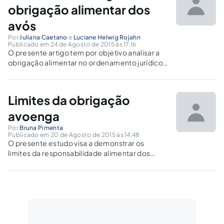
obrigação alimentar dos
avós
Por
Juliana Caetano
e
Luciane Helwig Rojahn
Publicado em 24 de Agosto de 2015 às 17:16
O presente artigo tem por objetivo analisar a
obrigação alimentar no ordenamento jurídico,
em especial a obrigação alimentar imposta
aos avós.
Limites da obrigação
avoenga
Por
Bruna Pimenta
Publicado em 20 de Agosto de 2015 às 14:48
O presente estudo visa a demonstrar os
limites da responsabilidade alimentar dos
avôs, pois o ônus que lhes é imposto no
ordenamento jurídico brasileiro os obriga além
dos limites constitucionais.