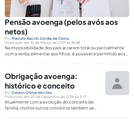
Pensão avoenga (pelos avós aos
netos)
Por
Marcelo Bacchi Corrêa da Costa
Publicado em 10 de Março de 2017 às 18:48
Na impossibilidade dos pais arcarem total ou parcialmente
com a verba alimentar aos filhos, é possível e permitido aos
alimentados pedirem a pensão aos avós, desde que dentro
das possibilidades financeiras destes.
Obrigação avoenga:
histórico e conceito
Por
Gerson Gilmar de Lima
Publicado em 20 de Dezembro de 2016 às 11:17
Atualmente com a evolução do conceito de
família, muitos outros conceitos também se
modificam como é o caso da obrigação de
prestar alimentos. O presente artigo tem o
objetivo de informar sobre o instituto da
obrigação avoenga.