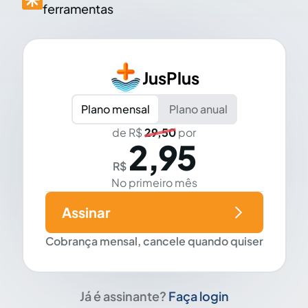
ferramentas
JusPlus
Plano mensal
Plano anual
de R$
29,50
por
2,95
R$
No primeiro mês
Assinar
Cobrança mensal, cancele quando quiser
Já é assinante?
Faça login