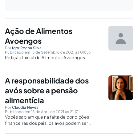
Ação de Alimentos
Avoengos
Por
Igor Rocha Silva
Publicado em 13 de Setembro de 2021 às 09:53
Petição Inicial de Alimentos Avoengos
A responsabilidade dos
avós sobre a pensão
alimentícia
Por
Claudia Neves
Publicado em 15 de Abril de 2021 às 21:17
Vocês sabiam que na falta de condições
financeiras dos pais, os avós podem ser
chamados a assumir essa obrigação? Sabem
como isso pode ser feito? Já ouviram falar em