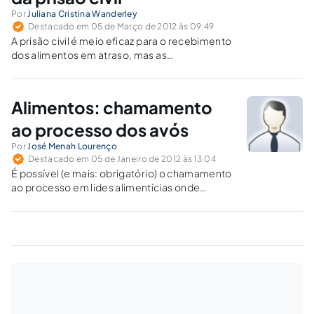
Por
Juliana Cristina Wanderley
Destacado em 05 de Março de 2012 às 09:49
A prisão civil é meio eficaz para o recebimento
dos alimentos em atraso, mas as
consequências deste ato podem ser
irreversíveis quando se trata de uma pessoa
idosa, comumente fragilizada em suas
Alimentos: chamamento
condições físicas e psicológicas.
ao processo dos avós
Por
José Menah Lourenço
Destacado em 05 de Janeiro de 2012 às 13:04
É possível (e mais: obrigatório) o chamamento
ao processo em lides alimentícias onde
figuram os avós do alimentando no pólo
passivo, a fim de todos estes se verem
demandados, descortinando-se um
litisconsórcio passivo necessário ulterior.