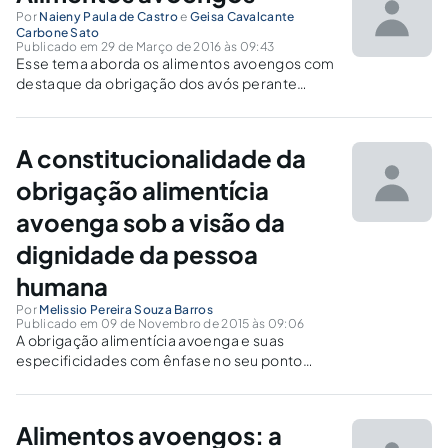
Por
Naieny Paula de Castro
e
Geisa Cavalcante
Carbone Sato
Publicado em 29 de Março de 2016 às 09:43
Esse tema aborda os alimentos avoengos com
destaque da obrigação dos avós perante
prestação alimentícia aos netos, na hipótese
de ausência ou impossibilidade dos genitores
em prestá-la.
A constitucionalidade da
obrigação alimentícia
avoenga sob a visão da
dignidade da pessoa
humana
Por
Melissio Pereira Souza Barros
Publicado em 09 de Novembro de 2015 às 09:06
A obrigação alimentícia avoenga e suas
especificidades com ênfase no seu ponto
vista constitucional e seus preceitos, com toda
sua estrutura erigida nos preceitos da
dignidade da pessoa humana.
Alimentos avoengos: a