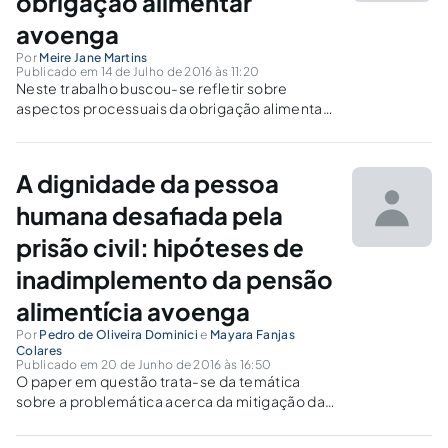
obrigação alimentar
avoenga
Por
Meire Jane Martins
Publicado em 14 de Julho de 2016 às 11:20
Neste trabalho buscou-se refletir sobre
aspectos processuais da obrigação alimentar
dos avós para com seus netos, a saber: a
natureza dessa obrigação; a possibilidade de
formação de litisconsórcio passivo e o
A dignidade da pessoa
cabimento ou não prisão civil aos avós.
humana desafiada pela
prisão civil: hipóteses de
inadimplemento da pensão
alimentícia avoenga
Por
Pedro de Oliveira Dominici
e
Mayara Fanjas
Colares
Publicado em 20 de Junho de 2016 às 16:50
O paper em questão trata-se da temática
sobre a problemática acerca da mitigação da
dignidade humana nos casos de prisão civil por
inadimplemento da pensão alimentícia