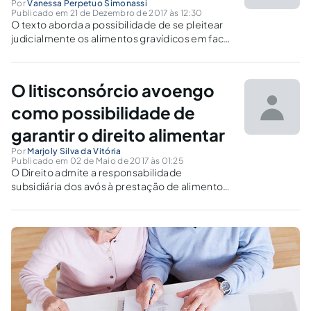
Por
Vanessa Perpetuo Simonassi
Publicado em 21 de Dezembro de 2017 às 12:30
O texto aborda a possibilidade de se pleitear
judicialmente os alimentos gravídicos em face
dos futuros avós.
O litisconsórcio avoengo
como possibilidade de
garantir o direito alimentar
Por
Marjoly Silva da Vitória
Publicado em 02 de Maio de 2017 às 01:25
O Direito admite a responsabilidade
subsidiária dos avós à prestação de alimentos
aos netos. Sendo possível a hipótese de
litisconsórcio de todos os avós quando
verificada a impossibilidade dos avós tratados
como réus na ação, cumprir a obrigação.