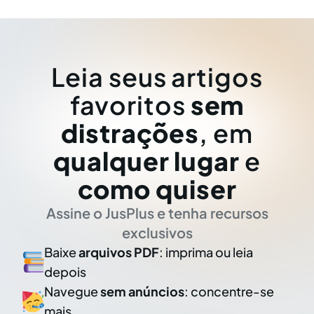
Leia seus artigos
favoritos
sem
distrações
, em
qualquer lugar
e
como quiser
Assine o JusPlus e tenha recursos
exclusivos
Baixe
arquivos PDF
: imprima ou leia
depois
Navegue
sem anúncios
: concentre-se
mais