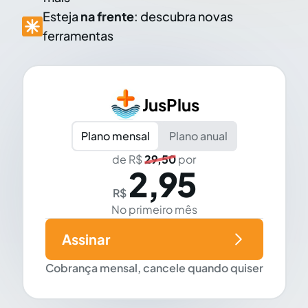
Esteja
na frente
: descubra novas
ferramentas
JusPlus
Plano mensal
Plano anual
de R$
29,50
por
2,95
R$
No primeiro mês
Assinar
Cobrança mensal, cancele quando quiser