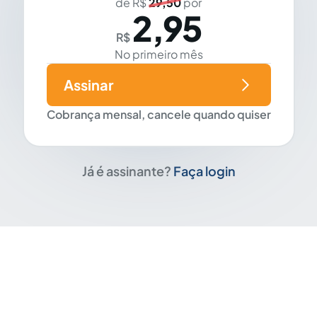
de R$
29,50
por
2,95
R$
No primeiro mês
Assinar
Cobrança mensal, cancele quando quiser
Já é assinante?
Faça login