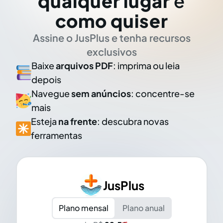
qualquer lugar
e
como quiser
Assine o JusPlus e tenha recursos
exclusivos
Baixe
arquivos PDF
: imprima ou leia
depois
Navegue
sem anúncios
: concentre-se
mais
Esteja
na frente
: descubra novas
ferramentas
JusPlus
Plano mensal
Plano anual