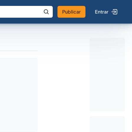
Publicar
Entrar
 IA
Buscar no Jus