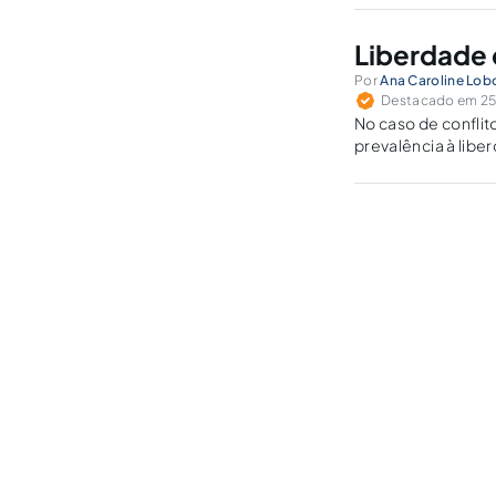
Liberdade 
Por
Ana Caroline Lob
Destacado em 25
No caso de conflit
prevalência à libe
que busca banir qu