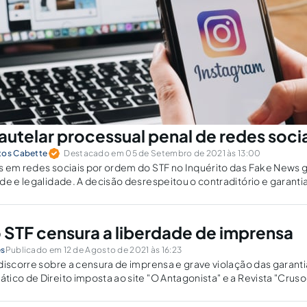
autelar processual penal de redes soci
tos Cabette
Destacado em 05 de Setembro de 2021 às 13:00
s em redes sociais por ordem do STF no Inquérito das Fake News
de e legalidade. A decisão desrespeitou o contraditório e garanti
o STF censura a liberdade de imprensa
es
Publicado em 12 de Agosto de 2021 às 16:23
discorre sobre a censura de imprensa e grave violação das garanti
ico de Direito imposta ao site "O Antagonista" e a Revista "Cruso
andre de Moraes do Supremo Tribunal Federal.