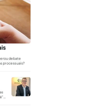
ais
 gerou debate
as processuais?
as
é"