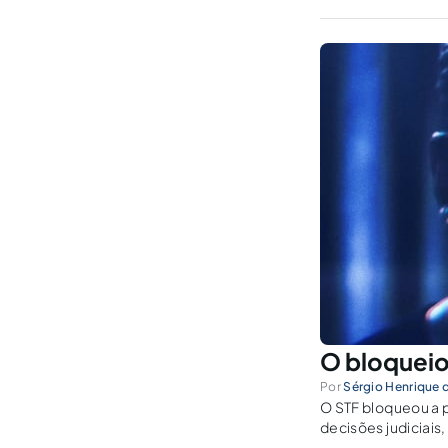
reparação pecuniár
O bloqueio 
Por
Sérgio Henrique d
O STF bloqueou a p
decisões judiciais,