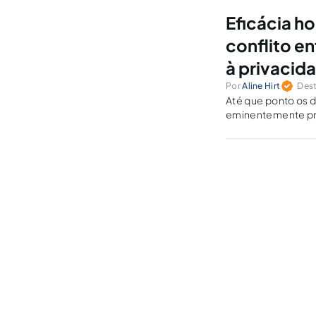
Eficácia ho
conflito en
à privacid
Por
Aline Hirt
Dest
Até que ponto os d
eminentemente pr