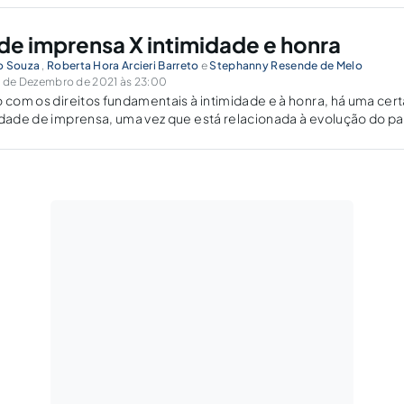
de imprensa X intimidade e honra
o Souza
,
Roberta Hora Arcieri Barreto
e
Stephanny Resende de Melo
 de Dezembro de 2021 às 23:00
o com os direitos fundamentais à intimidade e à honra, há uma cert
rdade de imprensa, uma vez que está relacionada à evolução do pa
alquer tipo de censura.