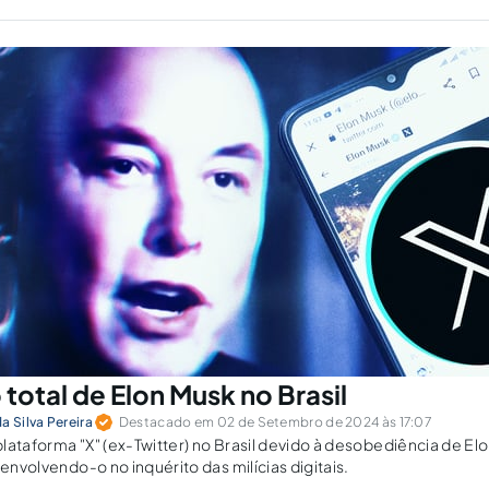
ia, a qual terá função complementar.
total de Elon Musk no Brasil
a Silva Pereira
Destacado em 02 de Setembro de 2024 às 17:07
lataforma "X" (ex-Twitter) no Brasil devido à desobediência de El
 envolvendo-o no inquérito das milícias digitais.