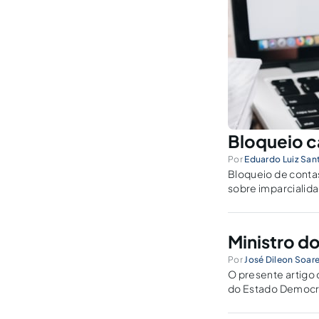
Bloqueio c
Por
Eduardo Luiz San
Bloqueio de conta
sobre imparcialida
Ministro d
Por
José Dileon Soar
O presente artigo 
do Estado Democrát
pelo Ministro Alex