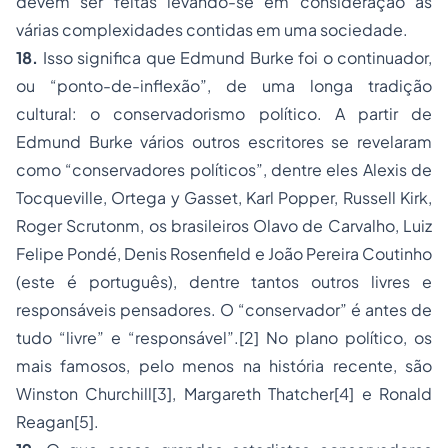
devem ser feitas levando-se em consideração as
várias complexidades contidas em uma sociedade.
18.
Isso significa que Edmund Burke foi o continuador,
ou “ponto-de-inflexão”, de uma longa tradição
cultural: o conservadorismo político. A partir de
Edmund Burke vários outros escritores se revelaram
como “conservadores políticos”, dentre eles Alexis de
Tocqueville, Ortega y Gasset, Karl Popper, Russell Kirk,
Roger Scrutonm, os brasileiros Olavo de Carvalho, Luiz
Felipe Pondé, Denis Rosenfield e João Pereira Coutinho
(este é português), dentre tantos outros livres e
responsáveis pensadores. O “conservador” é antes de
tudo “livre” e “responsável”.
[2]
No plano político, os
mais famosos, pelo menos na história recente, são
Winston Churchill
[3]
, Margareth Thatcher
[4]
e Ronald
Reagan
[5]
.