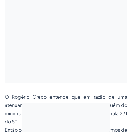
O Rogério Greco entende que em razão de uma
atenuante genérica, podemos ter uma pena aquém do
mínimo legal. O Rogério Greco discorda da Súmula 231
do STJ.
Então o que é para melhor para o agente em termos de