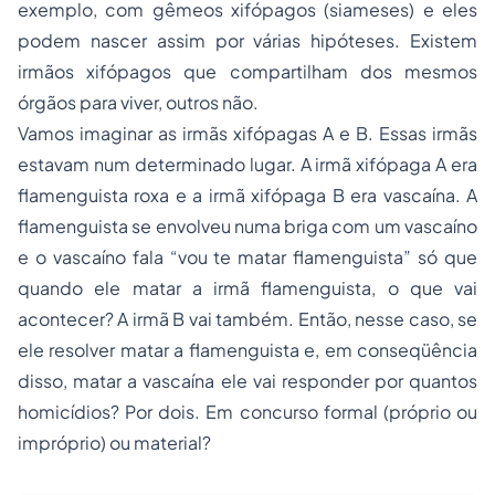
exemplo, com gêmeos xifópagos (siameses) e eles
podem nascer assim por várias hipóteses. Existem
irmãos xifópagos que compartilham dos mesmos
órgãos para viver, outros não.
Vamos imaginar as irmãs xifópagas A e B. Essas irmãs
estavam num determinado lugar. A irmã xifópaga A era
flamenguista roxa e a irmã xifópaga B era vascaína. A
flamenguista se envolveu numa briga com um vascaíno
e o vascaíno fala “vou te matar flamenguista” só que
quando ele matar a irmã flamenguista, o que vai
acontecer? A irmã B vai também. Então, nesse caso, se
ele resolver matar a flamenguista e, em conseqüência
disso, matar a vascaína ele vai responder por quantos
homicídios? Por dois. Em concurso formal (próprio ou
impróprio) ou material?