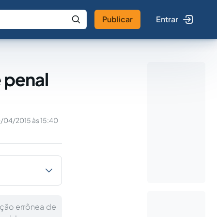
Publicar
Entrar
 IA
Buscar no Jus
 penal
0/04/2015 às 15:40
pção errônea de