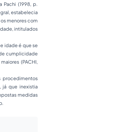
 Pachi (1998, p.
egral, estabelecia
o; os menores com
idade, intitulados
de idade é que se
 de cumplicidade
maiores (PACHI,
os procedimentos
já que inexistia
impostas medidas
o.