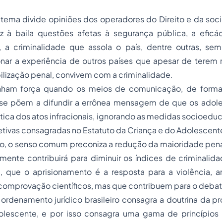
 tema divide opiniões dos operadores do Direito e da s
az à baila questões afetas à segurança pública, a efic
, a criminalidade que assola o país, dentre outras, sem
ar a experiência de outros países que apesar de terem 
ilização penal, convivem com a criminalidade.
ham força quando os meios de comunicação, de forma 
, se põem a difundir a errônea mensagem de que os adol
tica dos atos infracionais, ignorando as medidas socioed
tivas consagradas no Estatuto da Criança e do Adolescent
so, o senso comum preconiza a redução da
maioridade pen
mente contribuirá para diminuir os índices de criminalid
, que o aprisionamento é a resposta para a violência, 
comprovação científicos, mas que contribuem para o debat
rdenamento jurídico brasileiro consagra a doutrina da pr
olescente, e por isso consagra uma gama de princípios