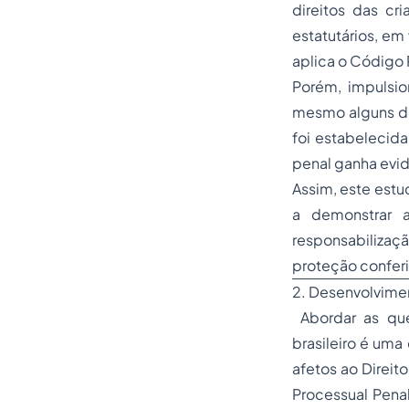
direitos das cr
estatutários, em
aplica o Código P
Porém, impulsio
mesmo alguns dou
foi estabelecid
penal
ganha evid
Assim, este estu
a demonstrar 
responsabilizaç
proteção conferi
2. Desenvolvime
​Abordar as qu
brasileiro é uma
afetos ao Direit
Processual Penal