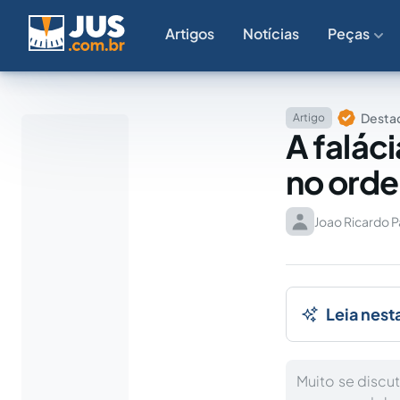
Artigos
Notícias
Peças
Destaq
Artigo
A falác
no orde
Joao Ricardo 
Leia nest
Muito se discu