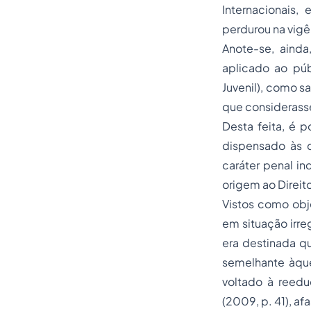
Internacionais,
perdurou na vigê
​Anote-se, ain
aplicado ao públ
Juvenil), como s
que considerass
​Desta feita, é 
dispensado às c
caráter penal in
origem ao Direit
​Vistos como ob
em situação irre
era destinada q
semelhante àque
voltado à reedu
(2009, p. 41), af