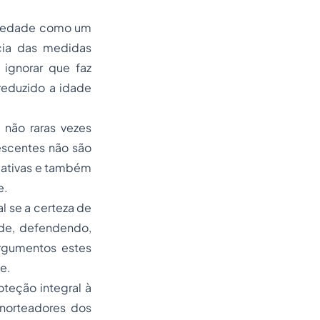
ociedade como um
ácia das medidas
 ignorar que faz
reduzido a idade
não raras vezes
escentes não são
ucativas e também
e.
al
se a certeza de
ade, defendendo,
argumentos estes
e.
oteção integral à
 norteadores dos