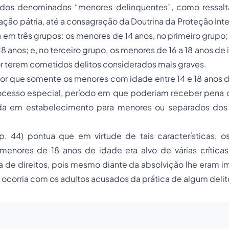
 dos denominados “menores delinquentes”, como ressalta
lação pátria, até a consagração da Doutrina da Proteção Int
a em três grupos: os menores de 14 anos, no primeiro grup
18 anos; e, no terceiro grupo, os menores de 16 a 18 anos de 
r terem cometidos delitos considerados mais graves.
tor que somente os menores com idade entre 14 e 18 anos 
cesso especial, período em que poderiam receber pena
da em estabelecimento para menores ou separados dos 
, p. 44) pontua que em virtude de tais características, 
enores de 18 anos de idade era alvo de várias críticas, 
a de direitos, pois mesmo diante da absolvição lhe eram 
o ocorria com os adultos acusados da prática de algum delit