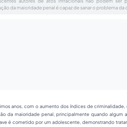
centes autores de atos infracionais não podem ser 
ção da maioridade penal é capaz de sanar o problema da c
timos anos, com o aumento dos índices de criminalidade, 
ção da maioridade penal, principalmente quando algum
a
rave é cometido por um adolescente, demonstrando trata