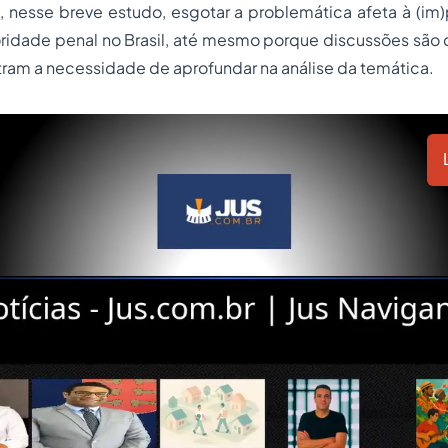
 nesse breve estudo, esgotar a problemática afeta à (im)
ridade penal no Brasil, até mesmo porque discussões são 
ram a necessidade de aprofundar na análise da temática.