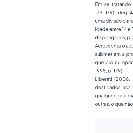
​Em se tratando
178-179), a legis
uma divisão clar
idade entre 14 e 
de perigosos, po
​Acrescenta o au
submetiam a pro
que era cumpri
1998, p. 179).
​Liberati (2006
destinados aos m
qualquer garanti
outras, o que nã