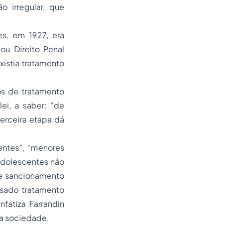
o irregular, que
s, em 1927, era
ou Direito Penal
xistia tratamento
cos de tratamento
ei, a saber: “de
terceira etapa dá
entes”, “menores
 adolescentes não
de sancionamento
nsado tratamento
fatiza Farrandin
 da sociedade.