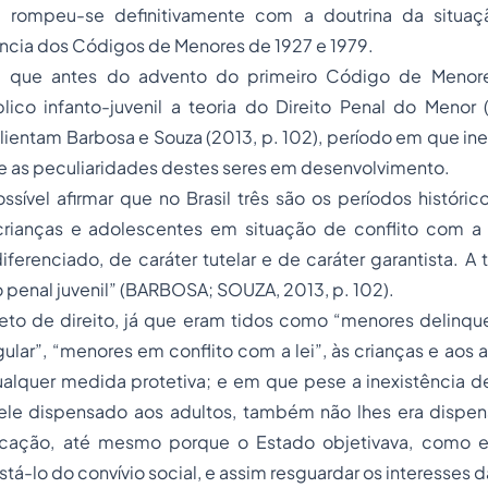
 e rompeu-se definitivamente com a doutrina da situaçã
ncia dos Códigos de Menores de 1927 e 1979.
da, que antes do advento do primeiro Código de Menore
ico infanto-juvenil a teoria do Direito Penal do Menor (
alientam Barbosa e Souza (2013, p. 102), período em que ine
e as peculiaridades destes seres em desenvolvimento.
possível afirmar que no Brasil três são os períodos históri
rianças e adolescentes em situação de conflito com a l
diferenciado, de caráter tutelar e de caráter garantista. A 
o penal juvenil” (BARBOSA; SOUZA, 2013, p. 102).
jeto de direito, já que eram tidos como “menores delinqu
gular”, “menores em conflito com a lei”, às crianças e aos
ualquer medida protetiva; e em que pese a inexistência 
le dispensado aos adultos, também não lhes era dispe
cação, até mesmo porque o Estado objetivava, como en
astá-lo do convívio social, e assim resguardar os interesses