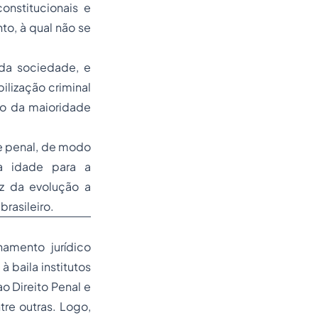
onstitucionais e
to, à qual não se
 da sociedade, e
lização criminal
o da maioridade
e penal, de modo
a idade para a
uz da evolução a
brasileiro.
amento jurídico
 baila institutos
 ao
Direito Penal
e
tre outras. Logo,