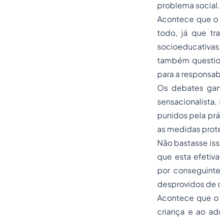
problema social.
​Acontece que o
todo, já que tr
socioeducativas
também question
para a responsab
Os debates gan
sensacionalista
punidos pela prá
as medidas prote
Não bastasse is
que esta efetiva
por conseguinte
desprovidos de 
Acontece que o o
criança e ao ad