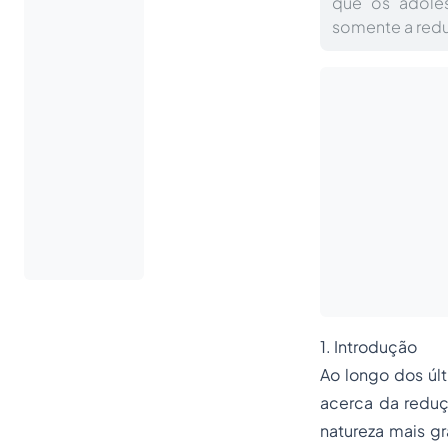
que os adoles
somente a redu
1. Introdução
​Ao longo dos úl
acerca da redu
natureza mais g