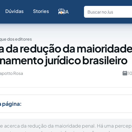
Dúvidas
Stories
IA
Fale com a
ue dos editores
ia da redução da maioridade
namento jurídico brasileiro
Papotto Rosa
1
a página:
te acerca da redução da maioridade penal. Há uma perce