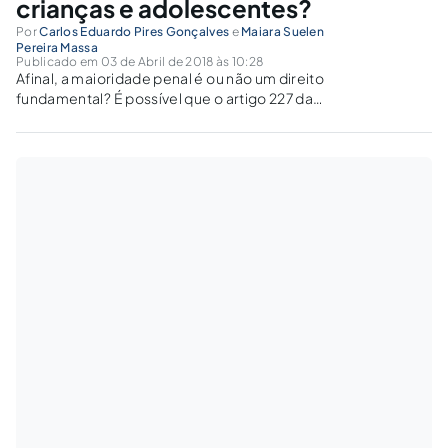
crianças e adolescentes?
Por
Carlos Eduardo Pires Gonçalves
e
Maiara Suelen
Pereira Massa
Publicado em 03 de Abril de 2018 às 10:28
Afinal, a maioridade penal é ou não um direito
fundamental? É possível que o artigo 227 da
Constituição Federal seja objeto de emenda
constitucional?