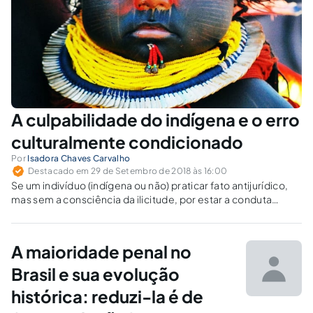
A culpabilidade do indígena e o erro
culturalmente condicionado
Por
Isadora Chaves Carvalho
Destacado em 29 de Setembro de 2018 às 16:00
Se um indivíduo (indígena ou não) praticar fato antijurídico,
mas sem a consciência da ilicitude, por estar a conduta
inserida em seu contexto cultural, terá ele agido em erro de
proibição?
A maioridade penal no
Brasil e sua evolução
histórica: reduzi-la é de