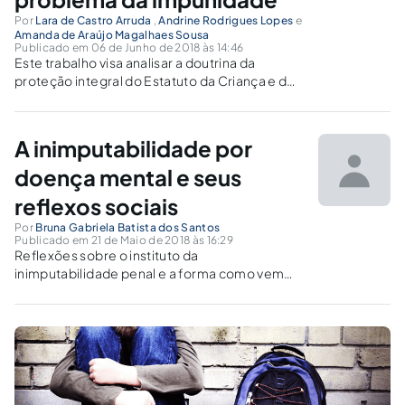
Por
Lara de Castro Arruda
,
Andrine Rodrigues Lopes
e
Amanda de Araújo Magalhaes Sousa
Publicado em 06 de Junho de 2018 às 14:46
Este trabalho visa analisar a doutrina da
proteção integral do Estatuto da Criança e do
Adolescente refletindo acerca do crime e do
ato infracional, observando a diferenciação
destes como principal objeto da discussão da
A inimputabilidade por
redução da maioridade penal.
doença mental e seus
reflexos sociais
Por
Bruna Gabriela Batista dos Santos
Publicado em 21 de Maio de 2018 às 16:29
Reflexões sobre o instituto da
inimputabilidade penal e a forma como vem
sendo feito o tratamento, por parte do Estado,
em relação ao inimputável nesta condição.