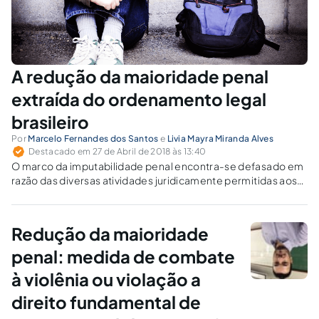
A redução da maioridade penal
extraída do ordenamento legal
brasileiro
Por
Marcelo Fernandes dos Santos
e
Livia Mayra Miranda Alves
Destacado em 27 de Abril de 2018 às 13:40
O marco da imputabilidade penal encontra-se defasado em
razão das diversas atividades juridicamente permitidas aos
maiores de dezesseis anos.
Redução da maioridade
penal: medida de combate
à violênia ou violação a
direito fundamental de