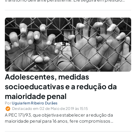
com tratamento. A medida de segurança pode substituir a
pena em casos de doença mental?
Adolescentes, medidas
socioeducativas e a redução da
maioridade penal
Por
Uguiarlem Ribeiro Durães
Destacado em 02 de Maio de 2019 às 15:15
A PEC 171/93, que objetiva estabelecer a redução da
maioridade penal para 16 anos, fere compromissos
internacionais de direitos humanos assumidos pelo Brasil. O
período de aplicação da medida socioeducativa deve