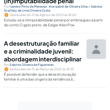
(in)imputabilidade penal
Por
Ivandro Pinto de Menezes
,
Ana Izabel de Oliveira Silva
e
Sabrina
Scarllaty de Lima Oliveira Costa
Destacado em 13 de Agosto de 2020 às 18:00
Estuda-se a inimputabilidade penal por embriaguez a partir
do conto O gato preto, de Edgar Allan Poe.
A desestruturação familiar
e a criminalidade juvenil:
abordagem interdisciplinar
Por
Sabrina Oliveira de Figueiredo
Destacado em 13 de Março de 2020 às 15:25
É possível defender que a desestruturação
familiar é uma das origens da tendência à
criminalidade observada em alguns
adolescentes?