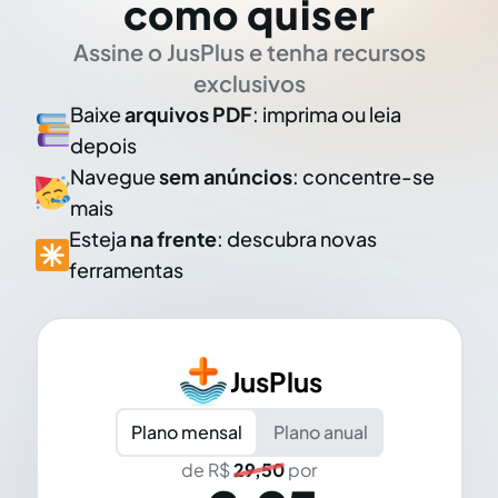
como quiser
Assine o JusPlus e tenha recursos
exclusivos
Baixe
arquivos PDF
: imprima ou leia
depois
Navegue
sem anúncios
: concentre-se
mais
Esteja
na frente
: descubra novas
ferramentas
JusPlus
Plano mensal
Plano anual
de R$
29,50
por