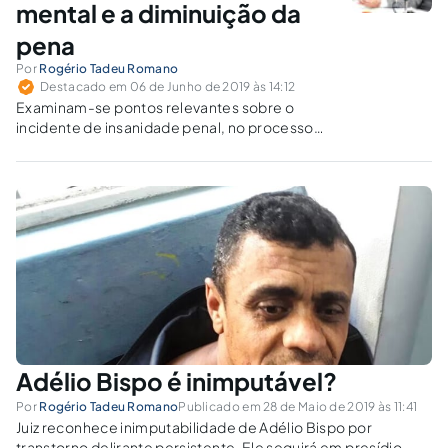
mental e a diminuição da
pena
Por
Rogério Tadeu Romano
Destacado em 06 de Junho de 2019 às 14:12
Examinam-se pontos relevantes sobre o
incidente de insanidade penal, no processo
criminal, e a identificação do acusado da semi-
imputabilidade.
Adélio Bispo é inimputável?
Por
Rogério Tadeu Romano
Publicado em 28 de Maio de 2019 às 11:41
Juiz reconhece inimputabilidade de Adélio Bispo por
transtorno delirante persistente. Ele seguirá em presídio