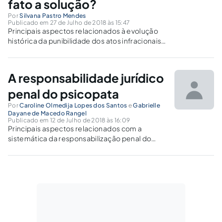
fato a solução?
Por
Silvana Pastro Mendes
Publicado em 27 de Julho de 2018 às 15:47
Principais aspectos relacionados à evolução
histórica da punibilidade dos atos infracionais
cometidos por adolescentes. Conforme a
demanda das infrações aumenta, será que
apenas o ECA é suficiente para resguardá-los,
A responsabilidade jurídico
seja punindo ou protegendo?
penal do psicopata
Por
Caroline Olmedija Lopes dos Santos
e
Gabrielle
Dayane de Macedo Rangel
Publicado em 12 de Julho de 2018 às 16:09
Principais aspectos relacionados com a
sistemática da responsabilização penal do
psicopata criminoso, à luz do atual
ordenamento jurídico penal.