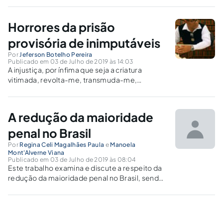
Horrores da prisão
provisória de inimputáveis
Por
Jeferson Botelho Pereira
Publicado em 03 de Julho de 2019 às 14:03
A injustiça, por ínfima que seja a criatura
vitimada, revolta-me, transmuda-me,
incendeia-me, roubando-me a tranquilidade e
a estima pela vida. (Rui Barbosa) RESUMO. O
presente ensaio tem por escopo precípuo
A redução da maioridade
analisar sem pretensão exauriente o caso de
prisões provisórias de...
penal no Brasil
Por
Regina Celi Magalhães Paula
e
Manoela
Mont'Alverne Viana
Publicado em 03 de Julho de 2019 às 08:04
Este trabalho examina e discute a respeito da
redução da maioridade penal no Brasil, sendo
tal tema, alvo de grandes polêmicas na seara
social e jurídica.