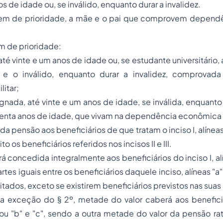
os de idade ou, se inválido, enquanto durar a invalidez.
dem de prioridade, a mãe e o pai que comprovem depen
dem de prioridade:
 até vinte e um anos de idade ou, se estudante universitário, 
 e o inválido, enquanto durar a invalidez, comprovad
itar;
gnada, até vinte e um anos de idade, se inválida, enquanto d
enta anos de idade, que vivam na dependência econômica d
a pensão aos beneficiários de que tratam o inciso I, alíneas "a
to os beneficiários referidos nos incisos II e III.
á concedida integralmente aos beneficiários do inciso I, alí
tes iguais entre os beneficiários daquele inciso, alíneas "a" e
tados, exceto se existirem beneficiários previstos nas suas a
a exceção do § 2º, metade do valor caberá aos beneficiár
" ou "b" e "c", sendo a outra metade do valor da pensão r