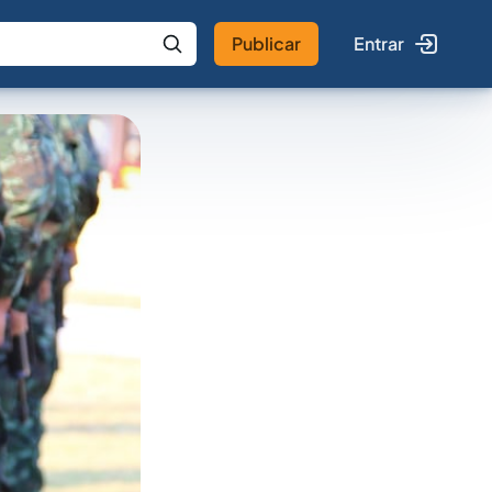
Publicar
Entrar
 IA
Buscar no Jus