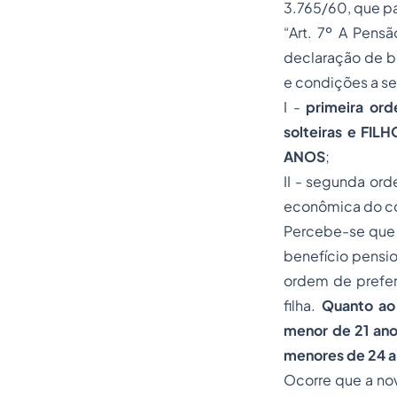
3.765/60, que pa
“Art. 7º A Pens
declaração de be
e condições a se
I -
primeira ord
solteiras e F
ANOS
;
II - segunda or
econômica do cont
Percebe-se que a
benefício pensio
ordem de prefer
filha.
Quanto ao 
menor de 21 ano
menores de 24 
Ocorre que a nov