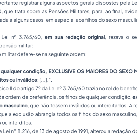
portante registrar alguns aspectos gerais dispostos pela Le
 que trata sobre as Pensões Militares, para, ao final, evid
dada a alguns casos, em especial aos filhos do sexo masculi
a Lei nº 3.765/60,
em sua redação original
, rezava o s
pensão militar:
o militar defere-se na seguinte ordem:
s de qualquer condição, EXCLUSIVE OS MAIORES DO SEXO
itos ou inválidos
; [...].”.
iso II do artigo 7º da Lei nº 3.765/60 trazia no rol de benef
nda ordem de preferência, os filhos de qualquer condição,
e
o masculino
, que não fossem inválidos ou interditados. A r
o que a exclusão abrangia todos os filhos do sexo masculino
 ou interditos.
 Lei nº 8.216, de 13 de agosto de 1991, alterou a redação do 