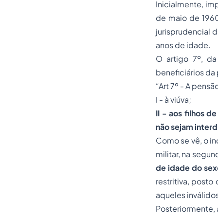
Inicialmente, im
de maio de 1960,
jurisprudencial 
anos de idade.
O artigo 7º, d
beneficiários da 
“Art 7º - A pensã
I - à viúva;
II - aos filho
não sejam interd
Como se vê, o inc
militar, na segu
de idade do sex
restritiva, post
aqueles inválidos
Posteriormente, a