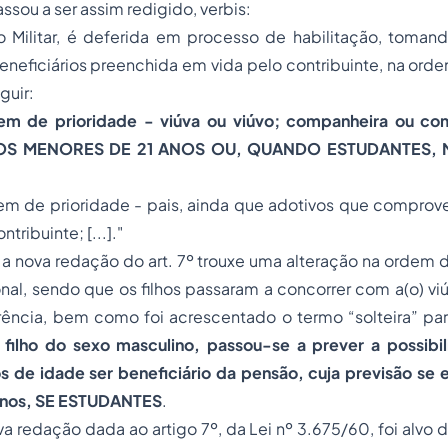
ssou a ser assim redigido, verbis:
ão Militar, é deferida em processo de habilitação, toman
neficiários preenchida em vida pelo contribuinte, na ord
guir:
em de prioridade - viúva ou viúvo; companheira ou com
ILHOS MENORES DE 21 ANOS OU, QUANDO ESTUDANTES,
dem de prioridade - pais, ainda que adotivos que compr
ribuinte; [...]."
 nova redação do art. 7º trouxe uma alteração na ordem d
nal, sendo que os filhos passaram a concorrer com a(o) viú
ência, bem como foi acrescentado o termo “solteira” pa
filho do sexo masculino, passou-se a prever a possibil
s de idade ser beneficiário da pensão, cuja previsão se 
anos, SE ESTUDANTES
.
a redação dada ao artigo 7º, da Lei nº 3.675/60, foi alvo 