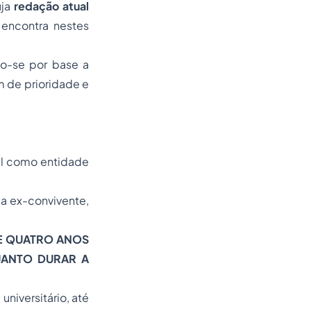
uja
redação atual
 encontra nestes
do-se por base a
m de prioridade e
el como entidade
 a ex-convivente,
 E QUATRO ANOS
QUANTO DURAR A
universitário, até