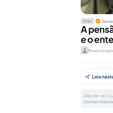
Destaq
Artigo
A pensã
e o ent
Braulio Aragã
Leia nest
Discute-se o j
normas relativa