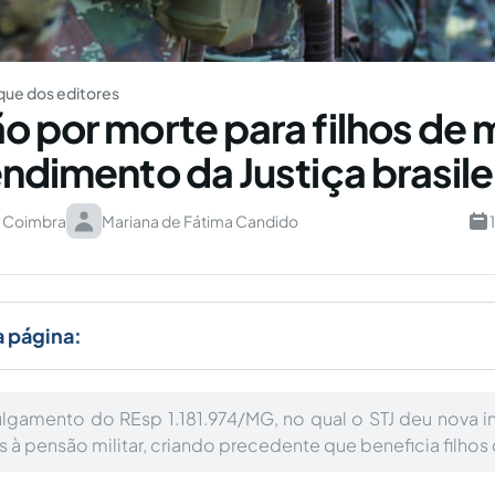
ue dos editores
o por morte para filhos de m
endimento da Justiça brasile
o Coimbra
Mariana de Fátima Candido
a página:
ulgamento do REsp 1.181.974/MG, no qual o STJ deu nova i
s à pensão militar, criando precedente que beneficia filhos 