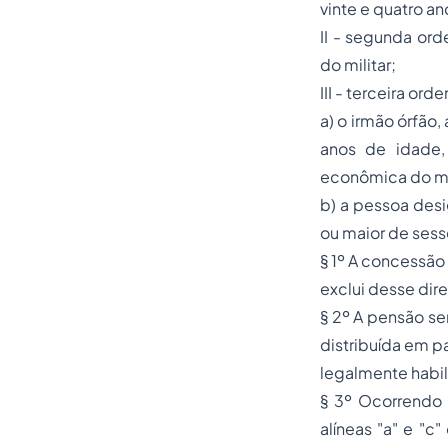
vinte e quatro an
II - segunda or
do militar;
III - terceira or
a) o irmão órfão,
anos de idade,
econômica do mil
b) a pessoa desi
ou maior de sess
§ 1º A concessão d
exclui desse direi
§ 2º A pensão ser
distribuída em par
legalmente habili
§ 3º Ocorrendo 
alíneas "a" e "c