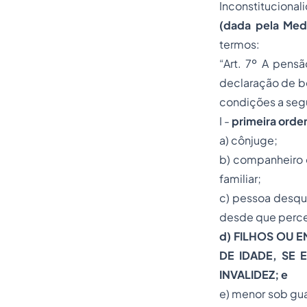
Inconstitucional
(dada pela Medi
termos:
“Art. 7º A pens
declaração de be
condições a segu
I -
primeira orde
a) cônjuge;
b) companheiro 
familiar;
c) pessoa desqui
desde que perce
d) FILHOS OU E
DE IDADE, SE 
INVALIDEZ; e
e) menor sob guar