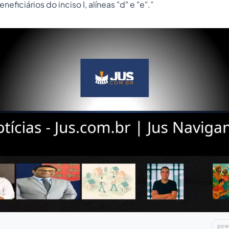
eneficiários do inciso I, alíneas "d" e "e".”