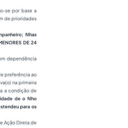
do-se por base a
em de prioridades
panheiro; filhas
 MENORES DE 24
ovem dependência
e preferência ao
va(o) na primeira
ra a condição de
idade de o filho
estendeu para os
de Ação Direta de