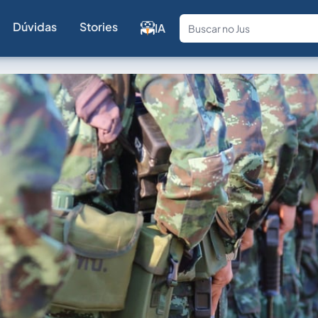
Dúvidas
Stories
IA
Fale com a