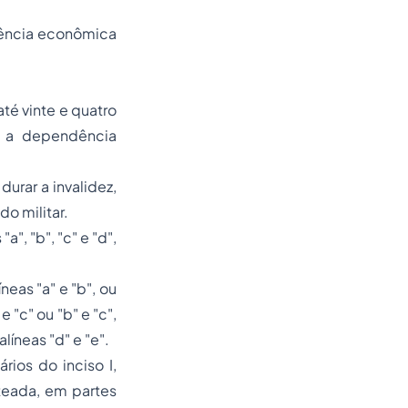
dência econômica
até vinte e quatro
a a dependência
urar a invalidez,
o militar.
", "b", "c" e "d",
neas "a" e "b", ou
 "c" ou "b" e "c",
líneas "d" e "e".
ios do inciso I,
ateada, em partes