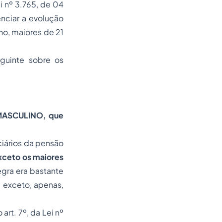
i nº 3.765, de 04
enciar a evolução
no, maiores de 21
eguinte sobre os
 MASCULINO, que
iciários da pensão
xceto os maiores
egra era bastante
, exceto, apenas,
art. 7º, da Lei nº