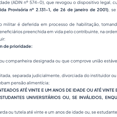
idade (ADIN nº 574-0), que revogou o dispositivo legal, c
da Provisória nº 2.131-1, de 26 de janeiro de 2001)
, se
ão militar é deferida em processo de habilitação, toman
neficiários preenchida em vida pelo contribuinte, na orde
ir:
m de prioridade:
ou companheira designada ou que comprove união estáv
tada, separada judicialmente, divorciada do instituidor ou
bam pensão alimentícia;
NTEADOS ATÉ VINTE E UM ANOS DE IDADE OU ATÉ VINTE
ESTUDANTES UNIVERSITÁRIOS OU, SE INVÁLIDOS, EN
da ou tutela até vinte e um anos de idade ou, se estudante 