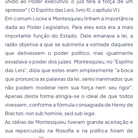
unido ao Poder executivo, o juiz terá a força de um
opressor"
( O Espírito das Leis, livro XI, capítulo VI ).
Em comum Locke e Montesquieu tinham a importância
dada ao Poder Legislativo. Para eles esta era a mais
importante função do Estado. Dele emanava a lei, a
razão objetiva a que se submetia a vontade daqueles
que detivessem o poder político, mas igualmente
esvaziava o poder dos juizes. Montesquieu, no "Espírito
das Leis", dizia que estes eram simplesmente
"a boca
que pronuncia as palavras da lei, seres inanimados que
não podem moderar nem sua força nem seu rigor".
Apenas desta forma atingia-se o ideal de que todos
vivessem, conforme a fórmula consagrada de Henry de
Bracton,
non sub homine, sed sub lege
.
As idéias de Montesquieu tiveram grande aceitação e
sua repercussão na filosofia e na política foram de
[6]