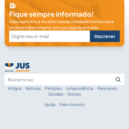
Fique sempre informado!
Seja o primeiro a receber nossas novidades exclusivas e
recentes diretamente em sua caixa de entrada.
Inscrever
Artigos
·
Notícias
·
Petições
·
Jurisprudência
·
Pareceres
·
Fale com a IA
Buscar no Jus
Dúvidas
·
Stories
Ajuda
·
Fale conosco