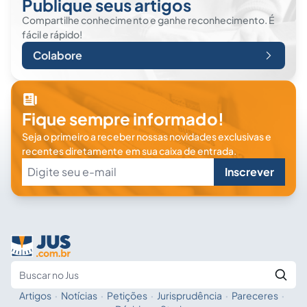
Publique seus artigos
Compartilhe conhecimento e ganhe reconhecimento. É
fácil e rápido!
Colabore
Fique sempre informado!
Seja o primeiro a receber nossas novidades exclusivas e
recentes diretamente em sua caixa de entrada.
Inscrever
Artigos
·
Notícias
·
Petições
·
Jurisprudência
·
Pareceres
·