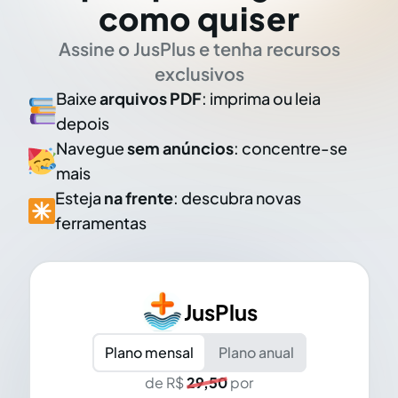
como quiser
Assine o JusPlus e tenha recursos
exclusivos
Baixe
arquivos PDF
: imprima ou leia
depois
Navegue
sem anúncios
: concentre-se
mais
Esteja
na frente
: descubra novas
ferramentas
JusPlus
Plano mensal
Plano anual
de R$
29,50
por