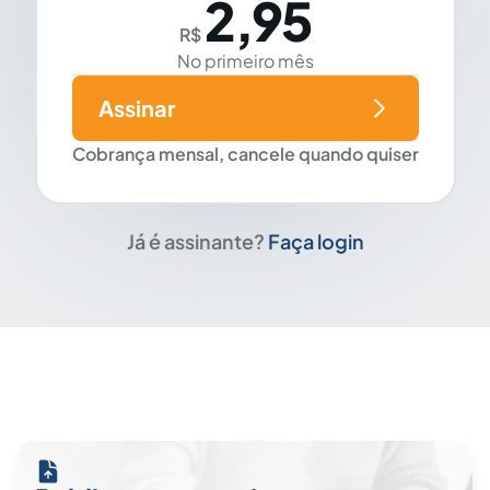
2,95
R$
No primeiro mês
Assinar
Cobrança mensal, cancele quando quiser
Já é assinante?
Faça login