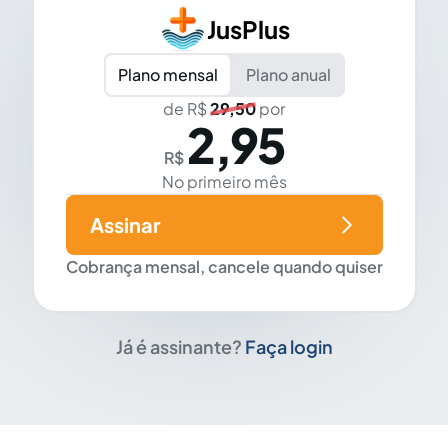
JusPlus
Plano mensal
Plano anual
de R$
29,50
por
2,95
R$
No primeiro mês
Assinar
Cobrança mensal, cancele quando quiser
Já é assinante?
Faça login