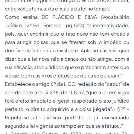
encontra em vigor no Código Civil de 2002, e trata,
entre vários temas, da eficácia da lei no tempo.
Como ensina DE PLÁCIDO E SILVA (Vocabulário
Jurídico, 12ª Ed.-Forense- pg.523), "
a irretroatividade,
pois, quer exprimir que o fato novo não tem eficácia
para atingir coisas que se fizeram sob o império ou
domínio de fato então existente. Aplicada às leis, quer
dizer que a lei nova não alcança ou não atinge, com a
sua eficácia, atos jurídicos que se praticaram antes que
viesse, bem assim os efeitos que deles se geraram."
Estabelece o artigo 6º da LICC, redação do "caput" de
acordo com a lei 3.238, de 11.8.57, "
que a lei em vigor
terá efeito imediato e geral, respeitado o ato jurídico
perfeito, o direito adquirido e a coisa julgada".- § 1º -
Reputa-se ato jurídico perfeito o já consumado
segundo a lei vigente ao tempo em que se efetuou."