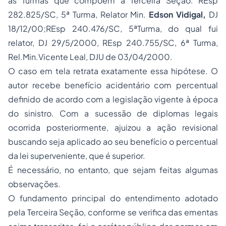
as Turmas que compõem a Terceira Seção: REsp
282.825/SC, 5ª Turma, Relator Min.
Edson Vidigal,
DJ
18/12/00;REsp 240.476/SC, 5ªTurma, do qual fui
relator, DJ 29/5/2000, REsp 240.755/SC, 6ª Turma,
Rel.Min.Vicente Leal, DJU de 03/04/2000.
O caso em tela retrata exatamente essa hipótese. O
autor recebe benefício acidentário com percentual
definido de acordo com a legislação vigente à época
do sinistro. Com a sucessão de diplomas legais
ocorrida posteriormente, ajuizou a ação revisional
buscando seja aplicado ao seu benefício o percentual
da lei superveniente, que é superior.
É necessário, no entanto, que sejam feitas algumas
observações.
O fundamento principal do entendimento adotado
pela Terceira Seção, conforme se verifica das ementas