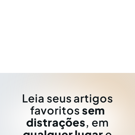
Leia seus artigos
favoritos
sem
distrações
, em
qualquer lugar
e