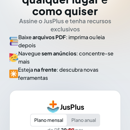
como quiser
Assine o JusPlus e tenha recursos
exclusivos
Baixe
arquivos PDF
: imprima ou leia
depois
Navegue
sem anúncios
: concentre-se
mais
Esteja
na frente
: descubra novas
ferramentas
JusPlus
Plano mensal
Plano anual
de R$
29,50
por