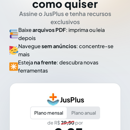
como quiser
Assine o JusPlus e tenha recursos
exclusivos
Baixe
arquivos PDF
: imprima ou leia
depois
Navegue
sem anúncios
: concentre-se
mais
Esteja
na frente
: descubra novas
ferramentas
JusPlus
Plano mensal
Plano anual
de R$
29,50
por