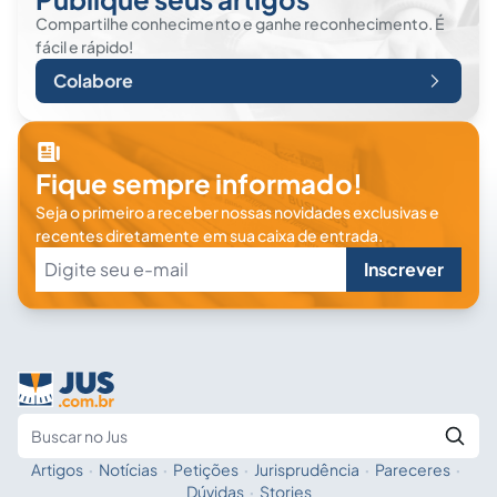
Compartilhe conhecimento e ganhe reconhecimento. É
fácil e rápido!
Colabore
Fique sempre informado!
Seja o primeiro a receber nossas novidades exclusivas e
recentes diretamente em sua caixa de entrada.
Inscrever
Artigos
·
Notícias
·
Petições
·
Jurisprudência
·
Pareceres
·
Fale com a IA
Buscar no Jus
Dúvidas
·
Stories