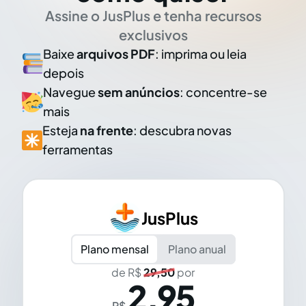
Assine o JusPlus e tenha recursos
exclusivos
Baixe
arquivos PDF
: imprima ou leia
depois
Navegue
sem anúncios
: concentre-se
mais
Esteja
na frente
: descubra novas
ferramentas
JusPlus
Plano mensal
Plano anual
de R$
29,50
por
2,95
R$