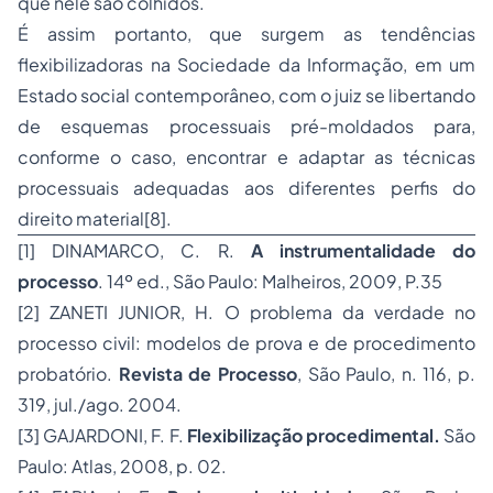
que nele são colhidos.
É assim portanto, que surgem as tendências
flexibilizadoras na Sociedade da Informação, em um
Estado social contemporâneo, com o juiz se libertando
de esquemas processuais pré-moldados para,
conforme o caso, encontrar e adaptar as técnicas
processuais adequadas aos diferentes perfis do
direito material
[8]
.
[1]
DINAMARCO, C. R.
A instrumentalidade do
processo
. 14º ed., São Paulo: Malheiros, 2009, P.35
[2]
ZANETI JUNIOR, H. O problema da verdade no
processo civil: modelos de prova e de procedimento
probatório.
Revista de Processo
, São Paulo, n. 116, p.
319, jul./ago. 2004.
[3]
GAJARDONI, F. F.
Flexibilização procedimental.
São
Paulo: Atlas, 2008, p. 02.