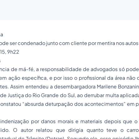
da
de ser condenado junto com cliente por mentira nos autos
015, 9h22
s
ância de má-fé, a responsabilidade de advogados só pode
 ação específica, e por isso o profissional da área não 
rtes. Assim entendeu a desembargadora Marilene Bonzanin
l de Justiça do Rio Grande do Sul, ao derrubar multa aplic
 constatou “absurda deturpação dos acontecimentos” em p
indenização por danos morais e materiais depois que o 
dido. O autor relatou que dirigia quanto teve o carro
adual de Trânsito (Detran). Segundo ele, esse episódio l