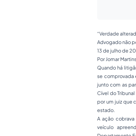
“Verdade altera
Advogado não po
13 de julho de 2
Por Jomar Martin
Quando há litig
se comprovada em
junto com as pa
Cível do Tribuna
por um juiz que
estado.
A ação cobrava 
veículo apreen
Departamento Est