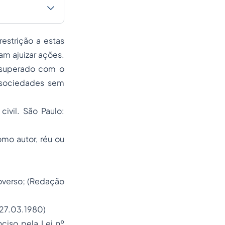
estrição a estas
am ajuizar ações.
u superado com o
, sociedades sem
ivil. São Paulo:
mo autor, réu ou
roverso; (Redação
e 27.03.1980)
nciso pela Lei nº