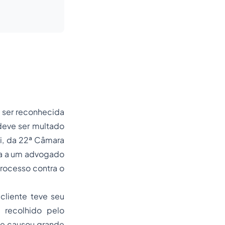
 ser reconhecida
deve ser multado
i, da 22ª Câmara
ada a um advogado
rocesso contra o
cliente teve seu
 recolhido pelo
he causou grande