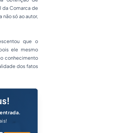
cial da Comarca de
a não só ao autor,
escentou que o
 pois ele mesmo
eno conhecimento
ealidade dos fatos
us!
 entrada.
ais!