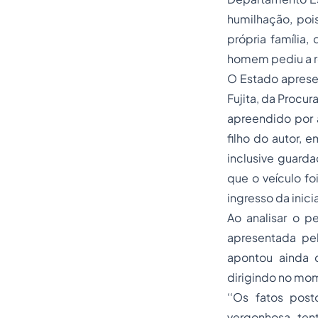
humilhação, pois
própria família
homem pediu a r
O Estado apresen
Fujita, da Procur
apreendido por a
filho do autor,
inclusive guard
que o veículo fo
ingresso da inicia
Ao analisar o p
apresentada pel
apontou ainda 
dirigindo no mom
‘‘Os fatos pos
vergonhosa ten