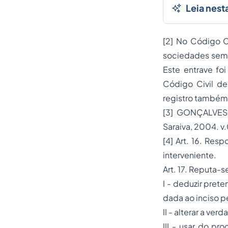
Leia nest
[2]
No Código Civ
sociedades sem r
Este entrave fo
Código Civil de
registro também
[3]
GONÇALVES, Ma
Saraiva, 2004. v.
[4]
Art. 16. Resp
interveniente.
Art. 17. Reputa-s
I - deduzir pret
dada ao inciso pe
II - alterar a ve
III - usar do pr