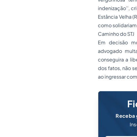
indenização’’, cr
Estância Velha (R
como solidariam
Caminho do STJ
Em decisão mon
advogado multa
conseguira a li
dos fatos, não se
ao ingressar com
Fi
Receba g
Ins