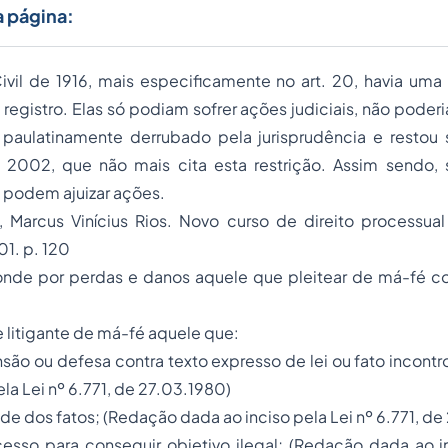
a página:
il de 1916, mais especificamente no art. 20, havia uma r
egistro. Elas só podiam sofrer ações judiciais, não poderi
i paulatinamente derrubado pela jurisprudência e resto
 2002, que não mais cita esta restrição. Assim sendo
 podem ajuizar ações.
rcus Vinícius Rios. Novo curso de direito processual c
01. p. 120
onde por perdas e danos aquele que pleitear de má-fé co
e litigante de má-fé aquele que:
ensão ou defesa contra texto expresso de lei ou fato incont
la Lei nº 6.771, de 27.03.1980)
rdade dos fatos; (Redação dada ao inciso pela Lei nº 6.771, d
ocesso para conseguir objetivo ilegal; (Redação dada ao i