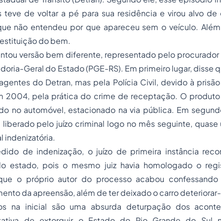
 teve de voltar a pé para sua residência e virou alvo de
, que não entendeu por que apareceu sem o veículo. Além
estituição do bem.
tou versão bem diferente, representado pelo procurador L
adoria-Geral do Estado (PGE-RS). Em primeiro lugar, disse q
gentes do Detran, mas pela Polícia Civil, devido à
prisão
 em 2004, pela prática do crime de receptação. O produto
ado no automóvel, estacionado na via pública. Em segundo
i liberado pelo juízo criminal logo no mês seguinte, quas
l indenizatória.
edido de indenização, o juízo de primeira instância rec
o estado, pois o mesmo juiz havia homologado o regist
que o próprio autor do processo acabou confessando
ento da apreensão, além de ter deixado o carro deteriorar-
tos na inicial são uma absurda deturpação dos acont
tativa de extorquir o Estado do Rio Grande do Sul