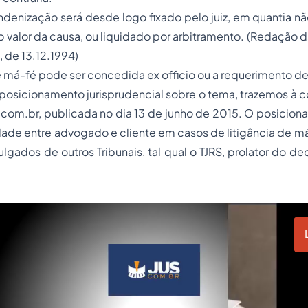
indenização será desde logo fixado pelo juiz, em quantia nã
o valor da causa, ou liquidado por arbitramento. (Redação 
, de 13.12.1994)
e má-fé pode ser concedida ex officio ou a requerimento de
o posicionamento jurisprudencial sobre o tema, trazemos à c
.com.br, publicada no dia 13 de junho de 2015. O posicion
dade entre advogado e cliente em casos de litigância de má
lgados de outros Tribunais, tal qual o TJRS, prolator do dec