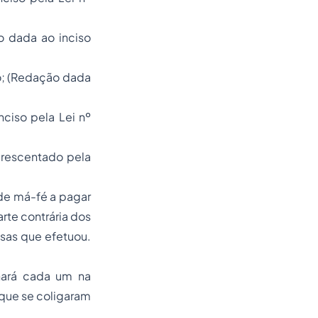
o dada ao inciso
o; (Redação dada
ciso pela Lei nº
acrescentado pela
e de má-fé a pagar
rte contrária dos
esas que efetuou.
enará cada um na
 que se coligaram