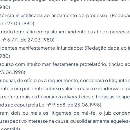
1980)
istência injustificada ao andamento do processo; (Redaçã
, de 27.03.1980)
 modo temerário em qualquer incidente ou ato do process
i nº 6.771, de 27.03.1980)
ncidentes manifestamente infundados; (Redação dada ao in
1980)
 recurso com intuito manifestamente protelatório. (Inciso 
 23.06.1998)
u tribunal, de ofício ou a requerimento, condenará o litigant
nte a um por cento sobre o valor da causa e a indenizar a pa
ta sofreu, mais os honorários advocatícios e todas as desp
da ao caput pela Lei nº 9.668, de 23.06.1998)
rem dois ou mais os litigantes de má-fé, o juiz cond
 respectivo interesse na causa, ou solidariamente aqueles
 contrária.