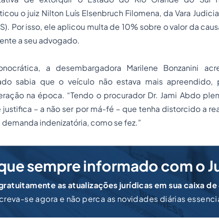
iticou o juiz Nilton Luís Elsenbruch Filomena, da Vara Judi
S). Por isso, ele aplicou multa de 10% sobre o valor da caus
ente a seu advogado.
ocrática, a desembargadora Marilene Bonzanini acr
do sabia que o veículo não estava mais apreendido,
beração na época. “Tendo o procurador Dr. Jami Abdo pl
 justifica – a não ser por má-fé – que tenha distorcido a r
 demanda indenizatória, como se fez.”
que sempre informado com o J
ratuitamente as atualizações jurídicas em sua caixa de
creva-se agora e não perca as novidades diárias essenci