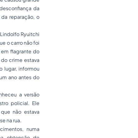
 desconfiança da
 da reparação, o
indolfo Ryuitchi
ue o carro não foi
em flagrante do
 do crime estava
 lugar, informou
e um ano antes do
onheceu a versão
ro policial. Ele
 que não estava
se na rua.
ecimentos, numa
 na obtenção de