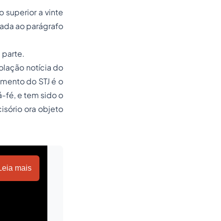
o superior a vinte
dada ao parágrafo
 parte.
olação notícia do
amento do STJ é o
-fé, e tem sido o
isório ora objeto
Leia mais