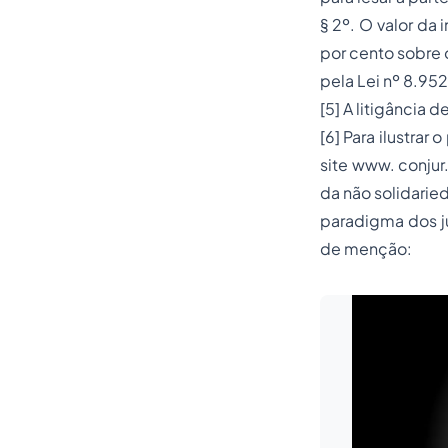
§ 2º. O valor da 
por cento sobre 
pela Lei nº 8.952
[5]
A litigância d
[6]
Para ilustrar 
site www. conjur
da não solidarie
paradigma dos ju
de menção: