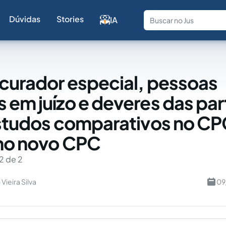
Dúvidas
Stories
IA
Fale com a
 curador especial, pessoas
 em juízo e deveres das pa
estudos comparativos no C
 no novo CPC
2 de 2
Vieira Silva
09