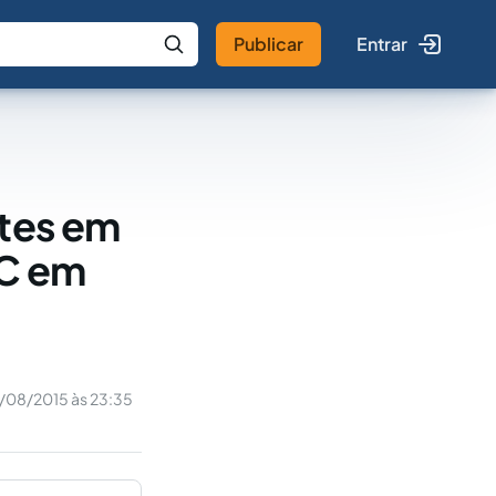
Publicar
Entrar
 IA
Buscar no Jus
rtes em
PC em
/08/2015 às 23:35