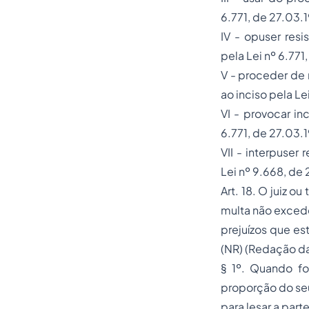
6.771, de 27.03.
IV - opuser res
pela Lei nº 6.771
V - proceder de
ao inciso pela Le
VI - provocar i
6.771, de 27.03.
VII - interpuser
Lei nº 9.668, de
Art. 18. O juiz o
multa não excede
prejuízos que es
(NR) (Redação da
§ 1º. Quando fo
proporção do seu
para lesar a parte