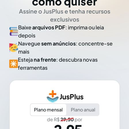
como quiser
Assine o JusPlus e tenha recursos
exclusivos
Baixe
arquivos PDF
: imprima ou leia
depois
Navegue
sem anúncios
: concentre-se
mais
Esteja
na frente
: descubra novas
ferramentas
JusPlus
Plano mensal
Plano anual
de R$
29,50
por