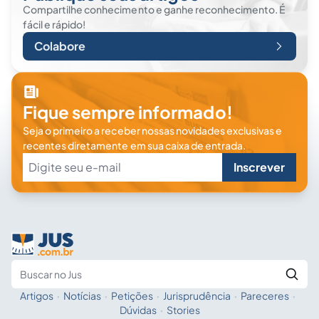
Compartilhe conhecimento e ganhe reconhecimento. É
fácil e rápido!
Colabore
Fique sempre informado!
Seja o primeiro a receber nossas novidades exclusivas e
recentes diretamente em sua caixa de entrada.
Inscrever
Artigos
·
Notícias
·
Petições
·
Jurisprudência
·
Pareceres
·
Fale com a IA
Buscar no Jus
Dúvidas
·
Stories