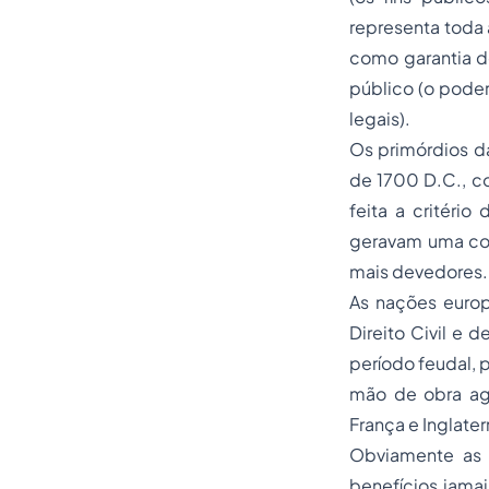
representa toda 
como garantia de
público (o pode
legais).
Os primórdios da
de 1700 D.C., c
feita a critéri
geravam uma cob
mais devedores.
As nações europ
Direito Civil e
período feudal, 
mão de obra agr
França e Inglate
Obviamente as l
benefícios jama