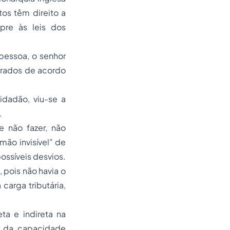
os têm direito a
re às leis dos
pessoa, o senhor
obrados de acordo
dadão, viu-se a
.
 não fazer, não
mão invisível” de
ossíveis desvios.
, pois não havia o
carga tributária,
ta e indireta na
io da capacidade