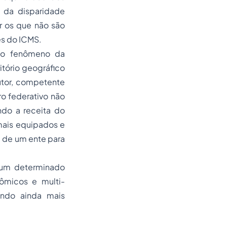
 da disparidade
r os que não são
es do ICMS.
e o fenômeno da
tório geográfico
utor, competente
o federativo não
ndo a receita do
mais equipados e
a de um ente para
 um determinado
ômicos e multi-
ando ainda mais