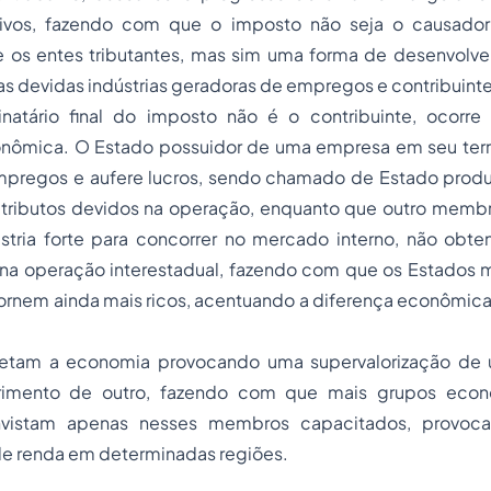
tivos, fazendo com que o imposto não seja o causador
 os entes tributantes, mas sim uma forma de desenvolve
s devidas indústrias geradoras de empregos e contribuint
natário final do imposto não é o contribuinte, ocorr
nômica. O Estado possuidor de uma empresa em seu terri
empregos e aufere lucros, sendo chamado de Estado prod
s tributos devidos na operação, enquanto que outro membr
stria forte para concorrer no mercado interno, não obte
na operação interestadual, fazendo com que os Estados 
tornem ainda mais ricos, acentuando a diferença econômic
afetam a economia provocando uma supervalorização de
imento de outro, fazendo com que mais grupos econ
 invistam apenas nesses membros capacitados, provoc
e renda em determinadas regiões.