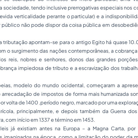
a sociedade, tendo inclusive prerrogativas especiais nos c
vida verticalidade perante o particular) e a indisponibili
r público não pode dispor da coisa pública em desobediê
 tributação apontam-se para o antigo Egito há quase 10.0
om o surgimento das nações contemporâneas, a cobrança
o dos reis, nobres e senhores, donos das grandes porções
rança impiedosa de tributo e a escravização dos trabalh
eias, modelo do mundo ocidental, começaram a apresen
 de arrecadação de impostos de forma mais humanizada s
por volta de 1400 ,período negro, marcado por uma explor
ícola, principalmente, e depois também da Guerra dos
rra, com início em 1337 e término em 1453.
eis já existiam antes na Europa – a Magna Carta, por
is imaginados na época, como a limitação do poder da m