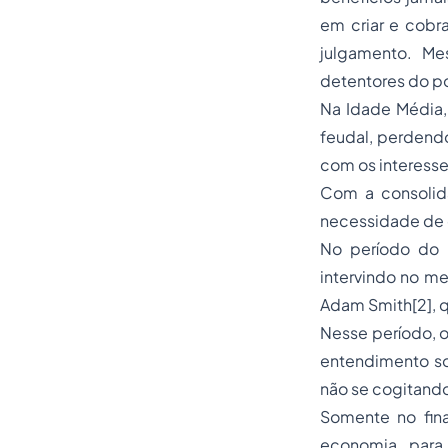
em criar e cobr
julgamento. Me
detentores do p
Na Idade Média,
feudal, perdendo
com os interesse
Com a consolid
necessidade de 
No período do 
intervindo no me
Adam Smith[2], q
Nesse período, o 
entendimento sob
não se cogitando
Somente no fina
economia, para 