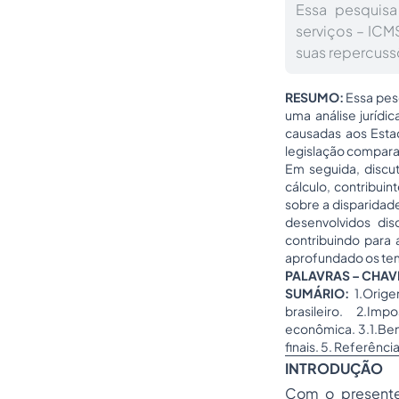
Essa pesquis
serviços – ICMS
suas repercus
RESUMO:
Essa pes
uma análise jurídi
causadas aos Esta
legislação comparad
Em seguida, discut
cálculo, contribuin
sobre a disparidad
desenvolvidos di
contribuindo para 
aprofundado os tema
PALAVRAS – CHAV
SUMÁRIO:
1.Orige
brasileiro. 2.I
econômica. 3.1.Bene
finais. 5. Referência
INTRODUÇÃO
Com o presente