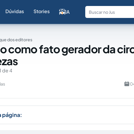
Dúvidas
Stories
IA
Fale com a
ue dos editores
to como fato gerador da cir
ezas
1 de 4
das
0
a página: