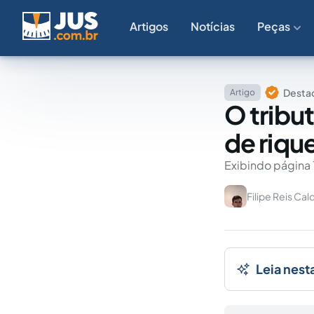
Artigos
Notícias
Peças
Destaq
Artigo
O tribu
de riqu
Exibindo página 
Filipe Reis Cal
Leia nest