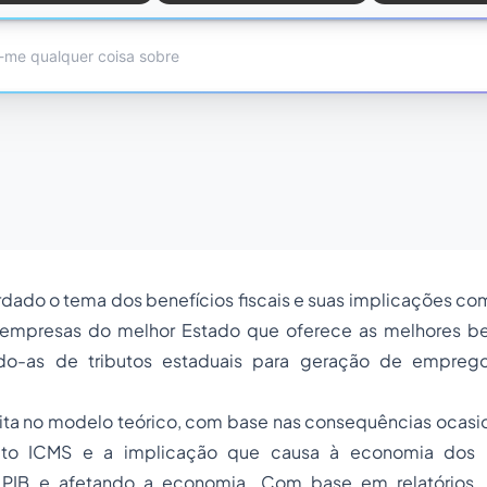
ado o tema dos benefícios fiscais e suas implicações como
 empresas do melhor Estado que oferece as melhores be
ando-as de tributos estaduais para geração de empreg
eita no modelo teórico, com base nas consequências ocasi
buto ICMS e a implicação que causa à economia dos 
PIB e afetando a economia. Com base em relatórios, li