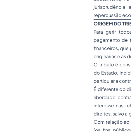
jurisprudência
repercussão econ
ORIGEM DO TRI
Para gerir tod
pagamento de fu
financeiros, que 
originárias e as 
O tributo é cons
do Estado, incid
particular a contr
É diferente do d
liberdade contr
interesse nas re
direitos, salvo a
Com relação ao d
(os fins públic