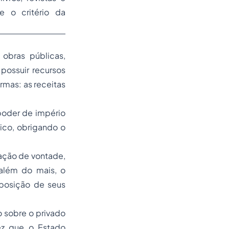
e o critério da
obras públicas,
possuir recursos
ormas: as receitas
 poder de império
lico, obrigando o
tação de vontade,
 além do mais, o
isposição de seus
o sobre o privado
vez que o Estado