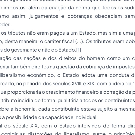
ar impostos, além da criação da norma que todos os súdit
smo assim, julgamentos e cobranças obedeciam semp
oder.
 os tributos não eram pagos a um Estado, mas sim a uma 
, desta maneira, o caráter fiscal (...). Os tributos eram c
s do governante e não do Estado.[1]
ação das nações e dos direitos do homem como um ci
criar também direitos na questão da cobrança de impostos
liberalismo econômico, o Estado adota uma conduta de
rcado, no período dos séculos XVIII e XIX, com a ideia da “
ue proporcionaria o crescimento financeiro e correção de p
tributo incidia de forma igualitária a todos os contribuintes
re a isonomia, cada contribuinte estava sujeito a mesma 
 a possibilidade da capacidade individual.
l do século XIX, com o Estado intervindo de forma dire
corrigir as distorções do liberalismo, surge o princíp