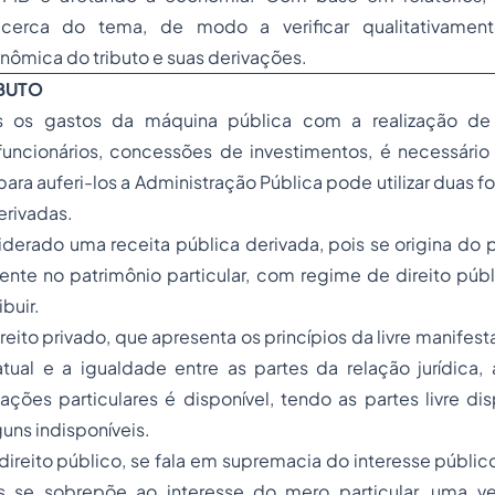
 acerca do tema, de modo a verificar qualitativament
ômica do tributo e suas derivações.
BUTO
os os gastos da máquina pública com a realização de 
ncionários, concessões de investimentos, é necessário 
para auferi-los a Administração Pública pode utilizar duas f
derivadas.
iderado uma receita pública derivada, pois se origina do
ente no patrimônio particular, com regime de direito púb
ibuir.
ireito privado, que apresenta os princípios da livre manifes
atual e a igualdade entre as partes da relação jurídica,
lações particulares é disponível, tendo as partes livre d
lguns indisponíveis.
ireito público, se fala em supremacia do interesse públic
os se sobrepõe ao interesse do mero particular, uma 