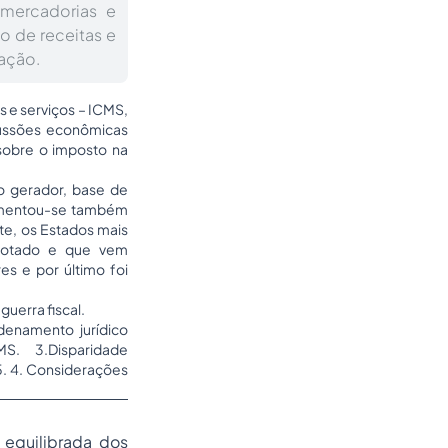
mercadorias e
ão de receitas e
ação.
 e serviços – ICMS,
rcussões econômicas
sobre o imposto na
to gerador, base de
Argumentou-se também
te, os Estados mais
adotado e que vem
es e por último foi
guerra fiscal.
denamento jurídico
S. 3.Disparidade
15. 4. Considerações
equilibrada dos