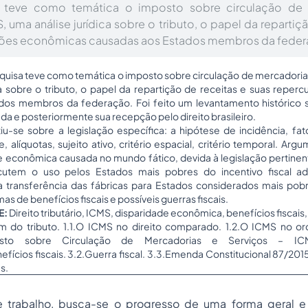
a teve como temática o imposto sobre circulação de 
, uma análise jurídica sobre o tributo, o papel da repartiç
sões econômicas causadas aos Estados membros da feder
quisa teve como temática o imposto sobre circulação de mercadorias
ca sobre o tributo, o papel da repartição de receitas e suas repe
dos membros da federação. Foi feito um levantamento histórico 
a e posteriormente sua recepção pelo direito brasileiro.
iu-se sobre a legislação específica: a hipótese de incidência, fa
te, alíquotas, sujeito ativo, critério espacial, critério temporal. 
e econômica causada no mundo fático, devida à legislação pertinen
scutem o uso pelos Estados mais pobres do incentivo fiscal 
a transferência das fábricas para Estados considerados mais pobr
s de benefícios fiscais e possíveis guerras fiscais.
E:
Direito tributário, ICMS, disparidade econômica, benefícios fiscais, 
m do tributo. 1.1.O ICMS no direito comparado. 1.2.O ICMS no or
mposto sobre Circulação de Mercadorias e Serviços – ICM
fícios fiscais. 3.2.Guerra fiscal. 3.3.Emenda Constitucional 87/20
s.
 trabalho, busca-se o progresso de uma forma geral e 