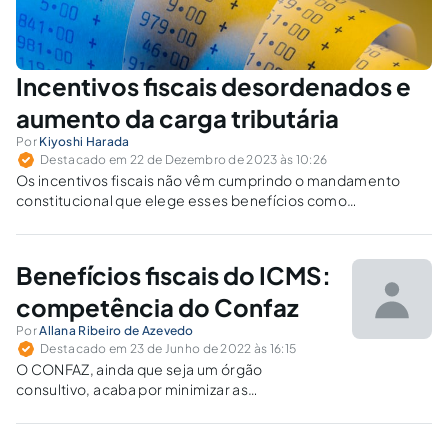
Incentivos fiscais desordenados e
aumento da carga tributária
Por
Kiyoshi Harada
Destacado em 22 de Dezembro de 2023 às 10:26
Os incentivos fiscais não vêm cumprindo o mandamento
constitucional que elege esses benefícios como
instrumento de redução das desigualdades regionais, um
dos objetivos fundamentais da República.
Benefícios fiscais do ICMS:
competência do Confaz
Por
Allana Ribeiro de Azevedo
Destacado em 23 de Junho de 2022 às 16:15
O CONFAZ, ainda que seja um órgão
consultivo, acaba por minimizar as
consequências da guerra fiscal.