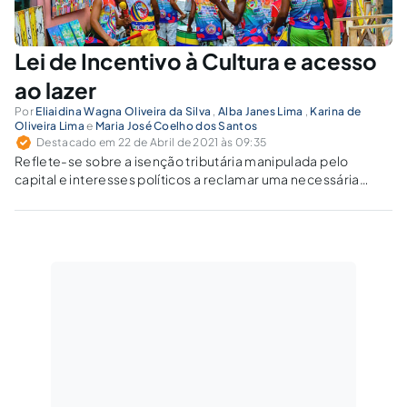
Lei de Incentivo à Cultura e acesso
ao lazer
Por
Eliaidina Wagna Oliveira da Silva
,
Alba Janes Lima
,
Karina de
Oliveira Lima
e
Maria José Coelho dos Santos
Destacado em 22 de Abril de 2021 às 09:35
Reflete-se sobre a isenção tributária manipulada pelo
capital e interesses políticos a reclamar uma necessária
reestruturação das instituições atuantes, na exigência das
políticas de cultura, enquanto lazer acessível às camadas de
baixa renda.