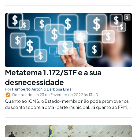
somente a decisão proferida em sede de
recurso repetitivo tem o condão de vincular o
julgador administrativo.
Metatema 1.172/STF e a sua
desnecessidade
Por
Humberto Antônio Barbosa Lima
Destacado em 23 de Fevereiro de 2022 às 13:40
Quanto ao ICMS, o Estado-membro não pode promover os
descontos sobre a cota-parte municipal. Já quanto ao FPM,
há possibilidade de descontos relativos aos benefícios
fiscais concedidos sobre o IR e o IPI.