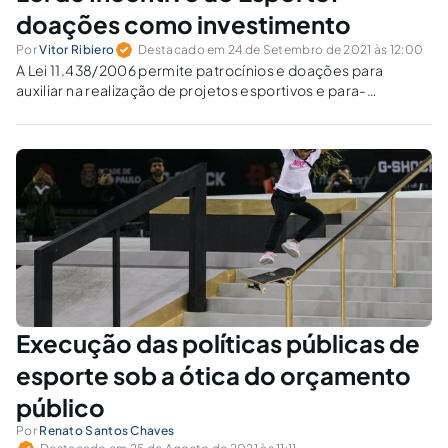
doações como investimento
Por
Vitor Ribiero
Destacado em 24 de Setembro de 2021 às 12:00
A Lei 11.438/2006 permite patrocínios e doações para
auxiliar na realização de projetos esportivos e para-
desportivos, desde que previamente aprovados pelo
Ministério do Esporte.
Execução das políticas públicas de
esporte sob a ótica do orçamento
público
Por
Renato Santos Chaves