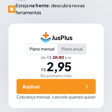
Esteja
na frente
: descubra novas
ferramentas
JusPlus
Plano mensal
Plano anual
de R$
29,50
por
2,95
R$
No primeiro mês
Assinar
Cobrança mensal, cancele quando quiser