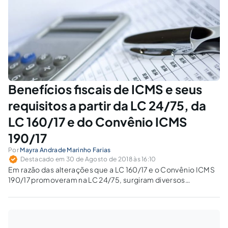
do país.
Benefícios fiscais de ICMS e seus
requisitos a partir da LC 24/75, da
LC 160/17 e do Convênio ICMS
190/17
Por
Mayra Andrade Marinho Farias
Destacado em 30 de Agosto de 2018 às 16:10
Em razão das alterações que a LC 160/17 e o Convênio ICMS
190/17 promoveram na LC 24/75, surgiram diversos
requisitos que passaram a impor condições à validade dos
benefícios fiscais, que são explicitados por este artigo.