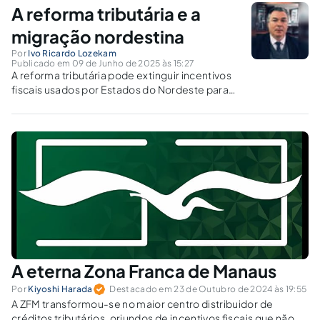
e federalismo?
A reforma tributária e a
migração nordestina
Por
Ivo Ricardo Lozekam
Publicado em 09 de Junho de 2025 às 15:27
A reforma tributária pode extinguir incentivos
fiscais usados por Estados do Nordeste para
atrair indústrias. A mudança afetará o
desenvolvimento regional e causará novo
êxodo de trabalhadores?
A eterna Zona Franca de Manaus
Por
Kiyoshi Harada
Destacado em 23 de Outubro de 2024 às 19:55
A ZFM transformou-se no maior centro distribuidor de
créditos tributários, oriundos de incentivos fiscais que não