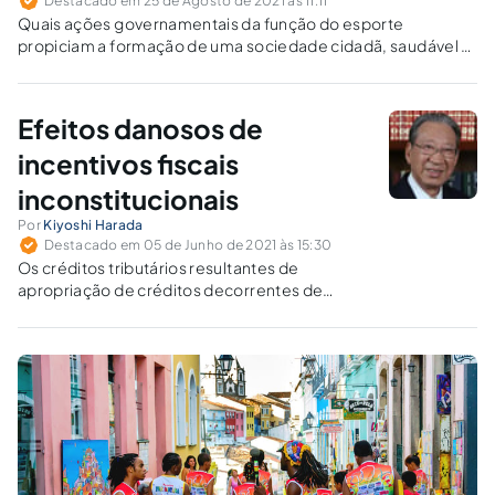
Destacado em 25 de Agosto de 2021 às 11:11
Quais ações governamentais da função do esporte
propiciam a formação de uma sociedade cidadã, saudável e,
quem sabe, olímpica?
Efeitos danosos de
incentivos fiscais
inconstitucionais
Por
Kiyoshi Harada
Destacado em 05 de Junho de 2021 às 15:30
Os créditos tributários resultantes de
apropriação de créditos decorrentes de
incentivos fiscais tardiamente declarados
inconstitucionais pelo STF foram convolados
em subvenções para investimentos
concedidas de forma unilateral pelos Estados,
sem a devida intermediação do Confaz.