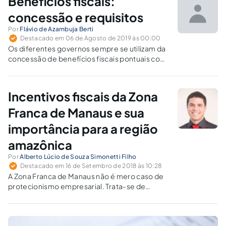
Benefícios fiscais:
14.017, de 29 de junho de 2020.
concessão e requisitos
Por
Flávio de Azambuja Berti
Destacado em 06 de Agosto de 2019 às 00:00
Os diferentes governos sempre se utilizam da
concessão de benefícios fiscais pontuais com
o escopo de criar alguma folga para
determinadas categorias de empresas ou
mesmo para estimular o desenvolvimento
Incentivos fiscais da Zona
econômico de determinadas regiões ou de
alguns negócios.
Franca de Manaus e sua
importância para a região
amazônica
Por
Alberto Lúcio de Souza Simonetti Filho
Destacado em 16 de Setembro de 2018 às 10:28
A Zona Franca de Manaus não é mero caso de
protecionismo empresarial. Trata-se de
mecanismo constitucional efetivo para
combater as desigualdades socioeconômicas
entre a região amazônica e as demais regiões