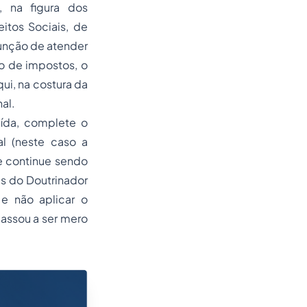
º, na figura dos
itos Sociais, de
função de atender
ão de impostos, o
i, na costura da
nal.
uída, complete o
al (neste caso a
e continue sendo
s do Doutrinador
 e não aplicar o
passou a ser mero