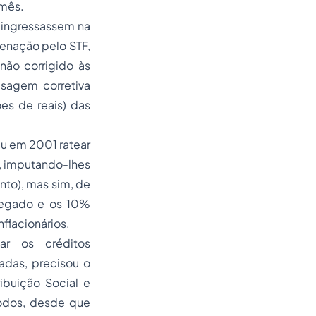
 mês.
 ingressassem na
denação pelo STF,
não corrigido às
sagem corretiva
s de reais) das
iu em 2001 ratear
, imputando-lhes
nto), mas sim, de
regado e os 10%
nflacionários.
zar os créditos
adas, precisou o
ibuição Social e
íodos, desde que