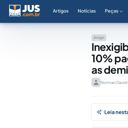
Artigos
Notícias
Peças
Artigo
Inexigi
10% pag
as demi
Norman David F
Leia nest