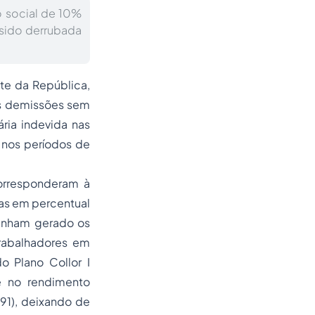
o social de 10%
 sido derrubada
te da República,
as demissões sem
ria indevida nas
 nos períodos de
corresponderam à
das em percentual
enham gerado os
trabalhadores em
o Plano Collor I
e no rendimento
991), deixando de