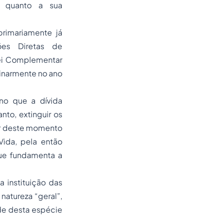
s quanto a sua
primariamente já
ões Diretas de
Lei Complementar
inarmente no ano
no que a dívida
nto, extinguir os
tir deste momento
ida, pela então
que fundamenta a
a instituição das
natureza “geral”,
de desta espécie