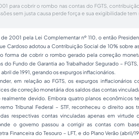
2001 para cobrir o rombo nas contas do FGTS, contribuiçã
sões sem justa causa perde força e sua exigibilidade tem
.
o de 2001 pela Lei Complementar nº 110, o então Presiden
ue Cardoso adotou a Contribuição Social de 10% sobre 
o forma de cobrir o rombo gerado pela correção monetá
as do Fundo de Garantia ao Trabalhador Segurado – FGTS,
 abril de 1991, gerando os expurgos inflacionários.
nder, em relação ao FGTS, os expurgos inflacionários 
ices de correção monetária dos saldos das contas vincula
o realmente devido. Embora quatro planos econômicos t
remo Tribunal Federal – STF, reconheceu o direito aos 
o das respectivas contas vinculadas apenas em virtude d
, onde o governo passou a corrigir as contas com bas
ra Financeira do Tesouro – LFT, e do Plano Verão (abril/1