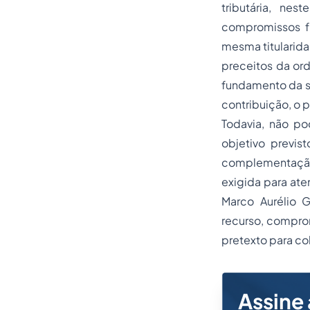
tributária, nes
compromissos fu
mesma titularida
preceitos da ord
fundamento da su
contribuição, o p
Todavia, não po
objetivo previs
complementação 
exigida para ate
Marco Aurélio G
recurso, comprom
pretexto para co
Assine 