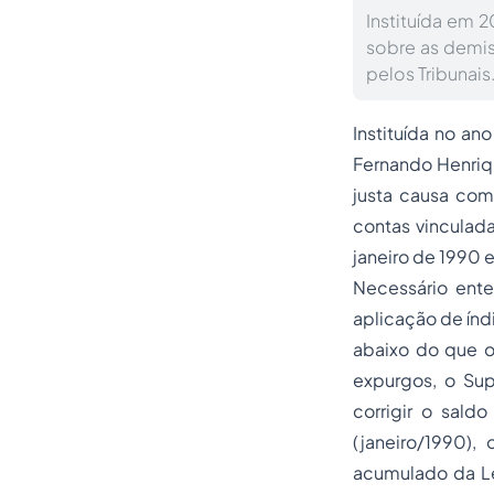
Instituída em 
sobre as demis
pelos Tribunais
Instituída no an
Fernando Henriq
justa causa com
contas vinculad
janeiro de 1990 e
Necessário ente
aplicação de índ
abaixo do que 
expurgos, o Sup
corrigir o sald
(janeiro/1990)
acumulado da Let