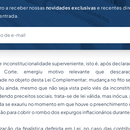
iro a receber nossas
novidades exclusivas
e recentes di
 entrada.
e inconstitucionalidade superveniente, isto é, após declara
 Corte, emergiu motivo relevante que descarac
ade no objeto desta Lei Complementar; mudança no fito se
u ainda, mesmo que não seja vista pelo viés da inconstit
endo preceitos sociais, trata-se de lei válida, mas inócua, 
ada se exauriu no momento em que houve o preenchimento d
ão para cobrir o rombo dos expurgos inflacionários durante 
ização da finalística definida em Lei, no caso das contrib