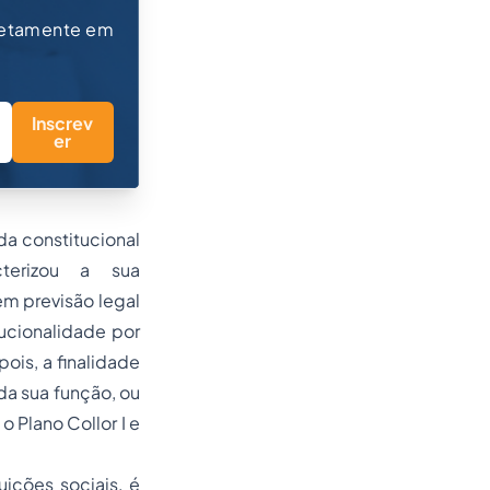
retamente em
Inscrev
er
da constitucional
terizou a sua
m previsão legal
ucionalidade por
pois, a finalidade
a sua função, ou
o Plano Collor I e
uições sociais, é