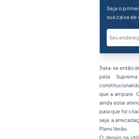
Seja o prime
sua caixa de
Trata-se então d
pela Suprema
constitucionalid
que a ampare. O
ainda estar atend
para que foi cri
seja, a arrecadaç
Plano Verão.
O desvio na util