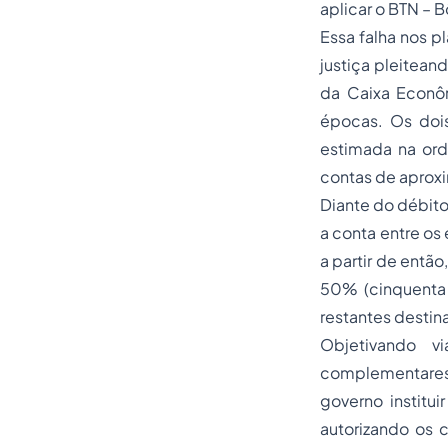
aplicar o BTN – 
Essa falha nos 
justiça pleitean
da Caixa Econôm
épocas. Os doi
estimada na or
contas de aprox
Diante do débito
a conta entre o
a partir de entã
50% (cinquenta
restantes destina
Objetivando vi
complementares 
governo institu
autorizando os 