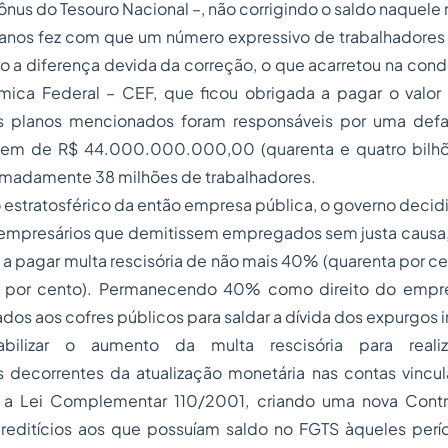
Bônus do Tesouro Nacional –, não corrigindo o saldo naquele
planos fez com que um número expressivo de trabalhadores
do a diferença devida da correção, o que acarretou na con
ica Federal – CEF, que ficou obrigada a pagar o valor 
s planos mencionados foram responsáveis por uma defa
dem de R$ 44.000.000.000,00 (quarenta e quatro bilhõe
imadamente 38 milhões de trabalhadores.
 estratosférico da então empresa pública, o governo decid
s empresários que demitissem empregados sem justa causa
o, a pagar multa rescisória de não mais 40% (quarenta por ce
 por cento). Permanecendo 40% como direito do emp
dos aos cofres públicos para saldar a dívida dos expurgos i
abilizar o aumento da multa rescisória para reali
decorrentes da atualização monetária nas contas vincul
ir a Lei Complementar 110/2001, criando uma nova Contr
creditícios aos que possuíam saldo no FGTS àqueles per