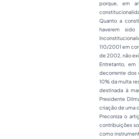
porque, em an
constitucionalid
Quanto a consti
haverem sido 
Inconstituciona
110/2001 em con
de 2002, não ex
Entretanto, em
decorrente dos e
10% da multa res
destinada à ma
Presidente Dilm
criação de uma c
Preconiza o arti
contribuições so
como instrument