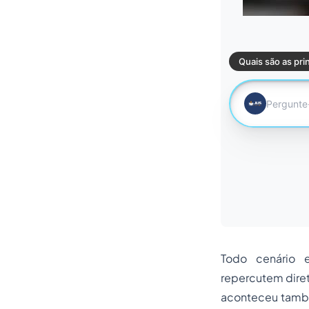
Todo cenário e
repercutem diret
aconteceu também