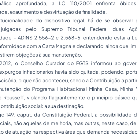
álise aprofundada, a LC 110/2001 enfrenta óbice
ade, exaurimento e desvirtuação de finalidade.
tucionalidade do dispositivo legal, há de se observar 
julgadas pelo Supremo Tribunal Federal duas Aç
lidade – ADINS 2.556-2 e 2.568-6, entendendo estar a 
formidade com a Carta Magna e declarando, ainda que lim
istirem objeções à sua manutenção.
 2012, o Conselho Curador do FGTS informou ao gover
xpurgos inflacionários havia sido quitada, podendo, porta
cisória, o que não aconteceu, sendo a Contribuição a par
nutenção do Programa Habitacional Minha Casa, Minha V
a Rousseff, violando flagrantemente o princípio básico 
ontribuição social: a sua destinação.
go 149, caput, da Constituição Federal, a possibilidade d
ciais, não aquelas de melhoria, mas outras, neste caso, de 
o de atuação na respectiva área que demanda necessida