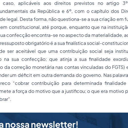
te caso, aplicáveis aos direitos previstos no artigo 3
ndamentais da República e 6º, com o capítulo dos Dire
de legal. Desta forma, não questiona-se a sua criação em 
em constitucional, até porque, enquanto que na instituiç
a confecção encontra-se no aspecto da materialidade, aqu
ressuposto obrigatório é a sua finalística social-constitucio
de ser aceitável que uma contribuição social seja instit
to na sua confecção; que atinja a sua finalidade exordi
da correção monetária nas contas vinculadas do FGTS) 
nder um déficit em outra demanda do governo. Nas palavra
reco “cobrar contribuição para determinada finalidade
ete a força do motivo que a justificou; o que era motivo 
brar”.
a nossa newsletter!