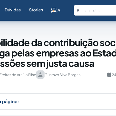
Dúvidas
Stories
IA
Fale com a
bilidade da contribuição soc
a pelas empresas ao Esta
ssões sem justa causa
reitas de Araújo Filho
Gustavo Silva Borges
24
a página: