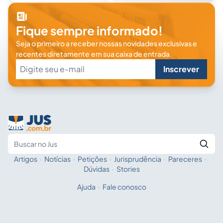
Fique sempre informado!
Seja o primeiro a receber nossas novidades exclusivas e
recentes diretamente em sua caixa de entrada.
Inscrever
Artigos
·
Notícias
·
Petições
·
Jurisprudência
·
Pareceres
·
Fale com a IA
Buscar no Jus
Dúvidas
·
Stories
Ajuda
·
Fale conosco