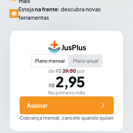
mais
Esteja
na frente
: descubra novas
ferramentas
JusPlus
Plano mensal
Plano anual
de R$
29,50
por
2,95
R$
No primeiro mês
Assinar
Cobrança mensal, cancele quando quiser