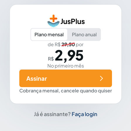
JusPlus
Plano mensal
Plano anual
de R$
29,50
por
2,95
R$
No primeiro mês
Assinar
Cobrança mensal, cancele quando quiser
Já é assinante?
Faça login