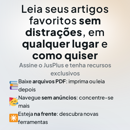
Leia seus artigos
favoritos
sem
distrações
, em
qualquer lugar
e
como quiser
Assine o JusPlus e tenha recursos
exclusivos
Baixe
arquivos PDF
: imprima ou leia
depois
Navegue
sem anúncios
: concentre-se
mais
Esteja
na frente
: descubra novas
ferramentas