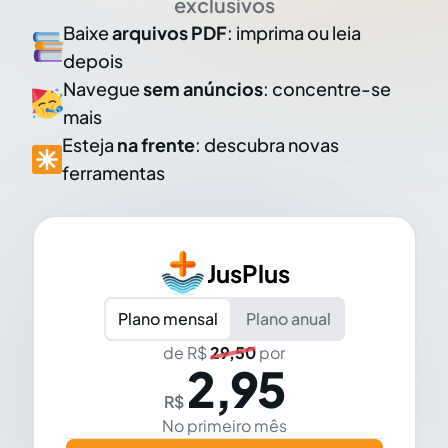
exclusivos
Baixe
arquivos PDF
: imprima ou leia
depois
Navegue
sem anúncios
: concentre-se
mais
Esteja
na frente
: descubra novas
ferramentas
JusPlus
Plano mensal
Plano anual
de R$
29,50
por
2,95
R$
No primeiro mês