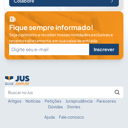
Colabore
Fique sempre informado!
Seja o primeiro a receber nossas novidades exclusivas e
recentes diretamente em sua caixa de entrada.
Inscrever
Artigos
·
Notícias
·
Petições
·
Jurisprudência
·
Pareceres
·
Fale com a IA
Buscar no Jus
Dúvidas
·
Stories
Ajuda
·
Fale conosco