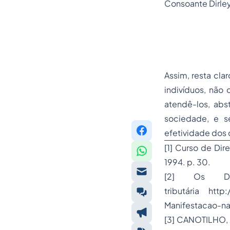
Consoante Dirley
Assim, resta cla
indivíduos, não
atendê-los, abs
sociedade, e se
efetividade dos 
[1]
Curso de Dir
1994. p. 30.
[2]
Os Direi
tributária htt
Manifestacao-na-
[3]
CANOTILHO, Jo