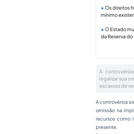
Os direitos 
mínimo existe
O Estado mui
da Reserva do 
A controvérsi
legalizar sua 
escassez de re
A controvérsia s
omissão na impl
recursos como l
presente.