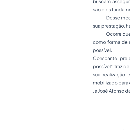
buscam assegura
são eles fundame
Desse modo, inf
sua prestação, h
Ocorre que, o E
como forma de nã
possível.
Consoante prele
possível” traz 
sua realização 
mobilizado para 
Já José Afonso da