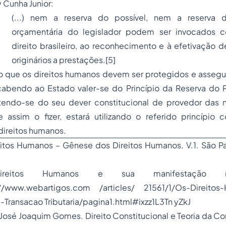
 Cunha Junior:
(...) nem a reserva do possível, nem a reserva
orçamentária do legislador podem ser invocados 
direito brasileiro, ao reconhecimento e à efetivação de
originários a prestações.
[5]
ro que os direitos humanos devem ser protegidos e assegu
 cabendo ao Estado valer-se do
Princípio da Reserva do 
tendo-se do seu dever constitucional de provedor das
 assim o fizer, estará utilizando o referido princípio 
direitos humanos.
eitos Humanos
–
Gênese dos Direitos Humanos
. V.1. São 
tos Humanos e sua manifestação na
p://www.webartigos.com /articles/ 21561/1/Os-Direitos
Transacao Tributaria/pagina1.html#ixzz1L3Tn yZkJ
sé Joaquim Gomes. Direito Constitucional e Teoria da Con