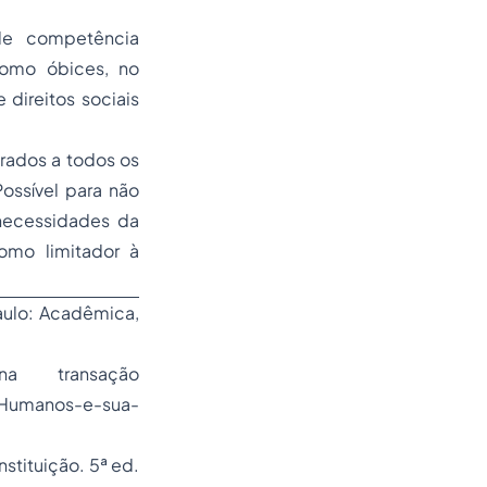
 de competência
como óbices, no
 direitos sociais
rados a todos os
Possível para não
 necessidades da
como limitador à
Paulo: Acadêmica,
 transação
-Humanos-e-sua-
stituição. 5ª ed.