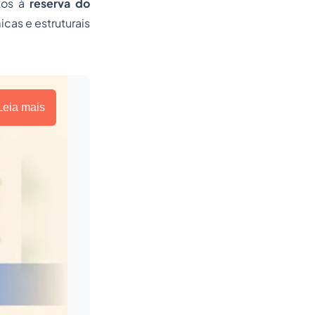
itos à
reserva do
cas e estruturais
Leia mais