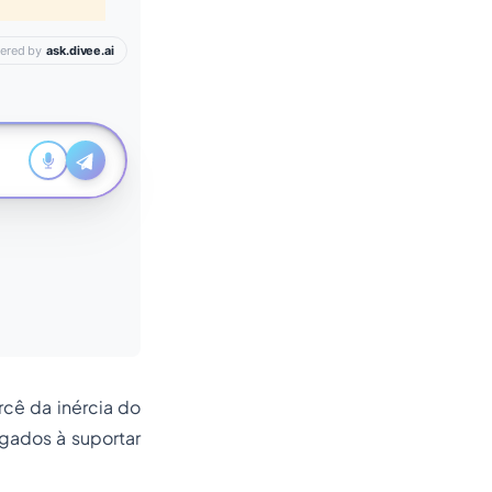
rcê da inércia do
igados à suportar