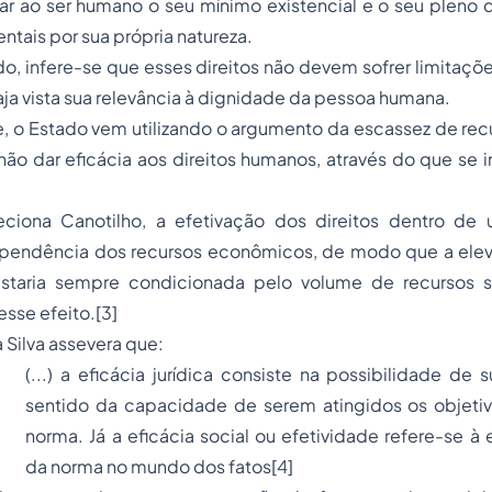
r ao ser humano o seu mínimo existencial e o seu pleno 
ntais por sua própria natureza.
ere-se que esses direitos não devem sofrer limitaçõe
aja vista sua relevância à dignidade da pessoa humana.
stado vem utilizando o argumento da escassez de recur
o dar eficácia aos direitos humanos, através do que se in
ciona Canotilho, a efetivação dos direitos dentro de
dependência dos recursos econômicos, de modo que a elev
estaria sempre condicionada pelo volume de recursos s
esse efeito.
[3]
 Silva assevera que:
(...) a eficácia jurídica consiste na possibilidade de 
sentido da capacidade de serem atingidos os objetiv
norma. Já a eficácia social ou efetividade refere-se à 
da norma no mundo dos fatos
[4]