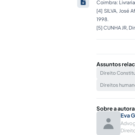
Coimbra: Livrari
[4]
SILVA, José A
1998.
[5]
CUNHA JR, Dirl
Assuntos rela
Direito Constit
Direitos human
Sobre a autora
Eva 
Advog
Direi