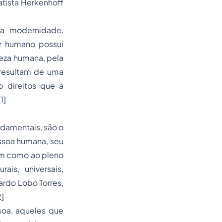
tista Herkenhoff
na modernidade,
r humano possui
reza humana, pela
 resultam de uma
o direitos que a
[1]
ndamentais, são o
ssoa humana, seu
bem como ao pleno
ais, universais,
ardo Lobo Torres,
2]
a, aqueles que