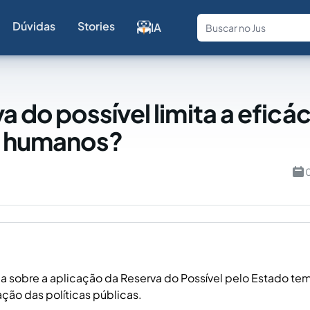
Dúvidas
Stories
IA
Fale com a
a do possível limita a eficá
s humanos?
0
ia sobre a aplicação da Reserva do Possível pelo Estado te
ão das políticas públicas.