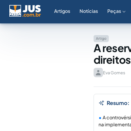
Artigos
Notícias
Peças
Artigo
A reserv
direito
Eva Gomes
Resumo:
A controvérs
na implementaç