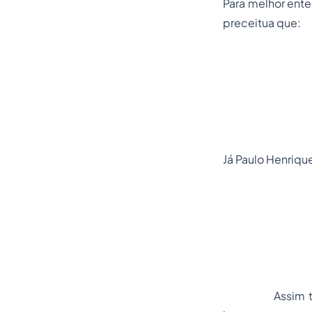
Para melhor ente
preceitua que:
Já Paulo Henrique
Assim temos q