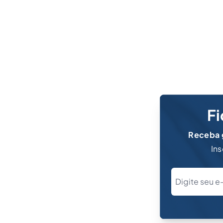
Fi
Receba g
Ins