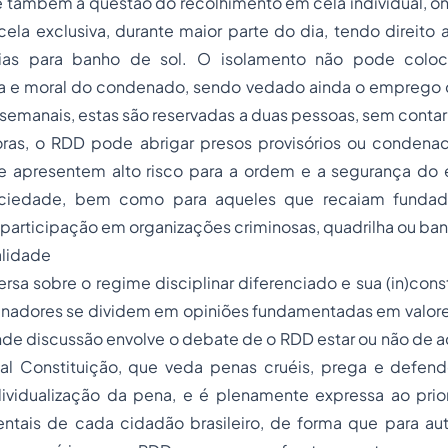
e também a questão do recolhimento em cela individual, 
cela exclusiva, durante maior parte do dia, tendo direito a
rias para banho de sol. O isolamento não pode colo
ica e moral do condenado, sendo vedado ainda o emprego d
s semanais, estas são reservadas a duas pessoas, sem contar
ras, o RDD pode abrigar presos provisórios ou condenad
ue apresentem alto risco para a ordem e a segurança do
ciedade, bem como para aqueles que recaiam fundad
participação em organizações criminosas, quadrilha ou ba
alidade
ersa sobre o regime disciplinar diferenciado e sua (in)cons
inadores se dividem em opiniões fundamentadas em valores
rande discussão envolve o debate de o RDD estar ou não de
al Constituição, que veda
penas
cruéis, prega e defend
ividualização da pena, e é plenamente expressa ao priori
entais de cada cidadão brasileiro, de forma que para aut