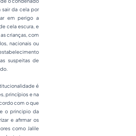
onde o condenado
 sair da cela por
car em perigo a
e cela escura, e
 as crianças, com
os, nacionais ou
 estabelecimento
as suspeitas de
ndo.
titucionalidade é
, princípios e na
 acordo com o que
e o principio da
zar e afirmar os
ores como Jalile