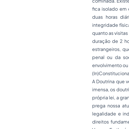
cominada. Exist
fica isolado em 
duas horas diá
integridade fís
quanto as visita
duração de 2 ho
estrangeiros, q
penal ou da so
envolvimento ou 
(In)Constitucion
A Doutrina que v
imensa, os doutr
própria lei, a g
prega nossa atu
legalidade e ind
direitos fundam