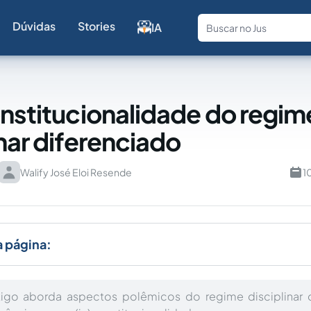
Dúvidas
Stories
IA
Fale com a
onstitucionalidade do regim
inar diferenciado
Walify José Eloi Resende
1
a página:
tigo aborda aspectos polêmicos do regime disciplinar d