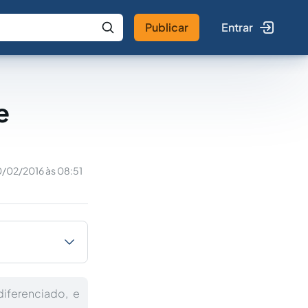
Publicar
Entrar
 IA
Buscar no Jus
e
0/02/2016 às 08:51
iferenciado, e