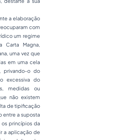
, destarte a sua
nte a elaboração
 preocuparam com
urídico um regime
sa Carta Magna,
ana, uma vez que
ias em uma cela
l, privando-o do
ão excessiva do
as, medidas ou
que não existem
lta de tipiﬁcação
 entre a suposta
 os princípios da
r a aplicação de