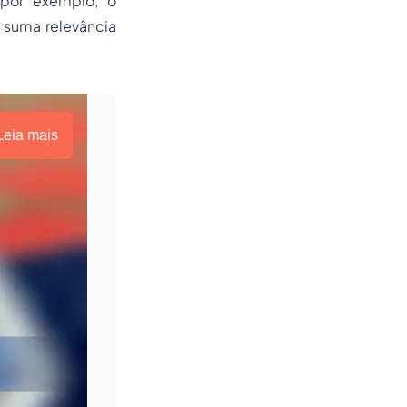
 por exemplo, o
e suma relevância
Leia mais