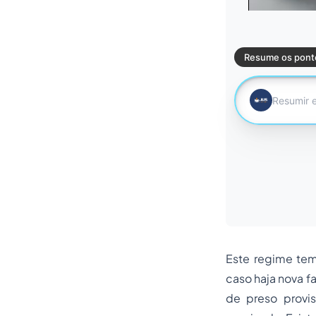
Este regime tem
caso haja nova f
de preso provi