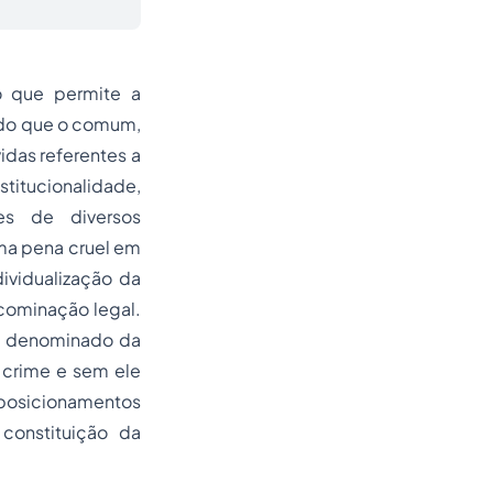
o que permite a
 do que o comum,
das referentes a
titucionalidade,
es de diversos
ma pena cruel em
ividualização da
 cominação legal.
. É denominado da
 crime e sem ele
 posicionamentos
 constituição da