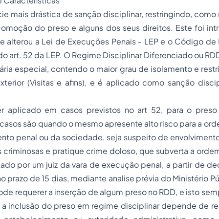
 Características
e mais drástica de sanção disciplinar, restringindo, como
omoção do preso e alguns dos seus direitos. Este foi int
 alterou a Lei de Execuções Penais - LEP e o Código de 
o art. 52 da LEP. O Regime Disciplinar Diferenciado ou R
rária especial, contendo o maior grau de isolamento e rest
erior (Visitas e afins), e é aplicado como sanção disci
 aplicado em casos previstos no art 52, para o pres
s casos são quando o mesmo apresente alto risco para a or
nto penal ou da sociedade, seja suspeito de envolvimento
criminosas e pratique crime doloso, que subverta a ordem
do por um juiz da vara de execução penal, a partir de de
 prazo de 15 dias, mediante analise prévia do Ministério Pú
e requerer a inserção de algum preso no RDD, e isto s
e a inclusão do preso em regime disciplinar depende de r