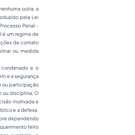
 nenhuma outra, a
roduzido pela Lei
Processo Penal -
DD é um regime de
rições de contato
plinar ou medida
o condenado e o
dem e a segurança
 ou participação
 ou disciplina, O
cisão motivada e
blico e a defesa.
empre dependendo
equerimento feito