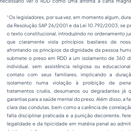
 necessário ver o RDD como uma afronta a carta magna
“Os legisladores, por sua vez, em momento algum, dura
da Resolução SAP 26/2001 e da Lei 10.792/2003, se
o texto constitucional, introduzindo no ordenamento j
que claramente viola princípios basilares de nos
afrontando os princípios da dignidade da pessoa hum
submete o preso em RDD a um isolamento de 360 d
individual, sem assistência religiosa ou educaciona
contato com seus familiares, implicando a duraç
isolamento numa violação à proibição de pen
tratamentos cruéis, desumanos ou degradantes já 
garantias para a saúde mental do preso. Além disso, a fa
clara das condutas, bem como a carência de correlação
falta disciplinar praticada e a punição decorrente, fere
legalidade e da tipicidade em matéria penal ao admiti