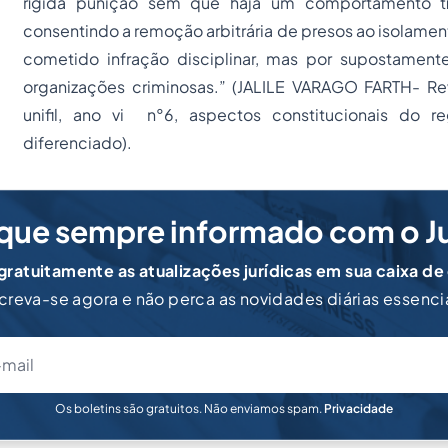
rígida punição sem que haja um comportamento tí
consentindo a remoção arbitrária de presos ao isolamen
cometido infração disciplinar, mas por supostamen
organizações criminosas.” (JALILE VARAGO FARTH- Rev
unifil, ano vi n°6, aspectos constitucionais do re
diferenciado).
que sempre informado com o J
ratuitamente as atualizações jurídicas em sua caixa de
creva-se agora e não perca as novidades diárias essenci
Os boletins são gratuitos. Não enviamos spam.
Privacidade