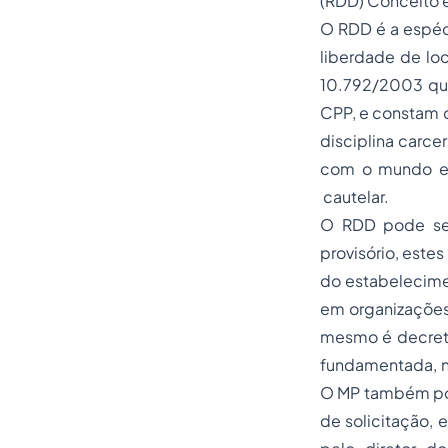
(RDD) Conceito e
O RDD é a espéci
liberdade de loc
10.792/2003 que
CPP, e constam d
disciplina carce
com o mundo ext
cautelar.
O RDD pode ser
provisório, este
do estabelecime
em organizações 
mesmo é decreta
fundamentada, no
O MP também pod
de solicitação, 