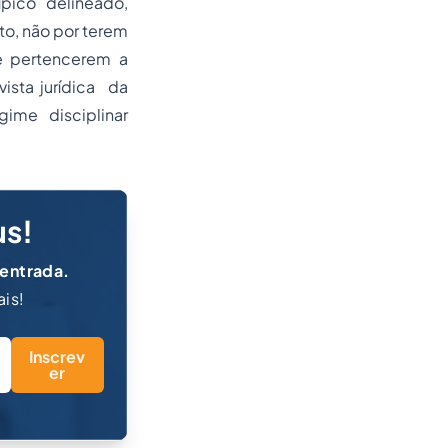
pico delineado,
to, não por terem
te pertencerem a
ista jurídica da
gime disciplinar
us!
 entrada.
ais!
Inscrev
er