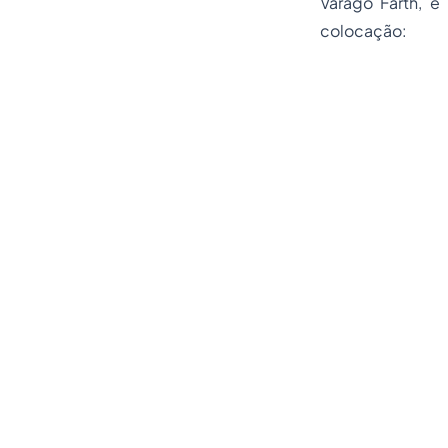
Varago Farth, é
colocação: