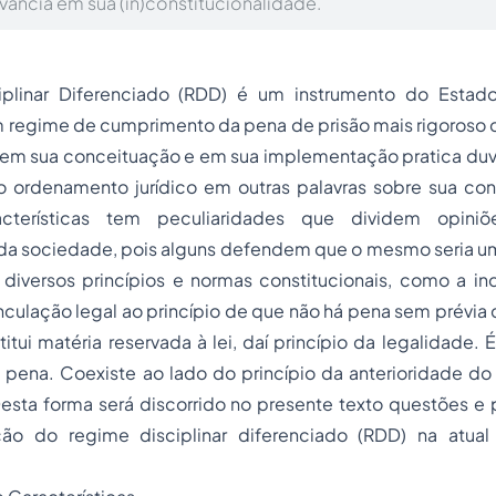
vância em sua (in)constitucionalidade.
plinar Diferenciado (RDD) é um instrumento do Estad
 regime de cumprimento da pena de prisão mais rigoroso
 em sua conceituação e em sua implementação pratica duvi
o ordenamento jurídico em outras palavras sobre sua cons
cterísticas tem peculiaridades que dividem opiniõ
 da sociedade, pois alguns defendem que o mesmo seria u
iversos princípios e normas constitucionais, como a ind
culação legal ao princípio de que não há pena sem prévia
titui matéria reservada à lei, daí princípio da legalidade
 pena. Coexiste ao lado do princípio da anterioridade do
Desta forma será discorrido no presente texto questões e
ão do regime disciplinar diferenciado (RDD) na atual