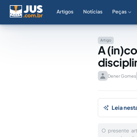
Artigos
Notícias
Peças
Artigo
A (in)c
discipl
Dener Gomes
Leia nest
O presente ar