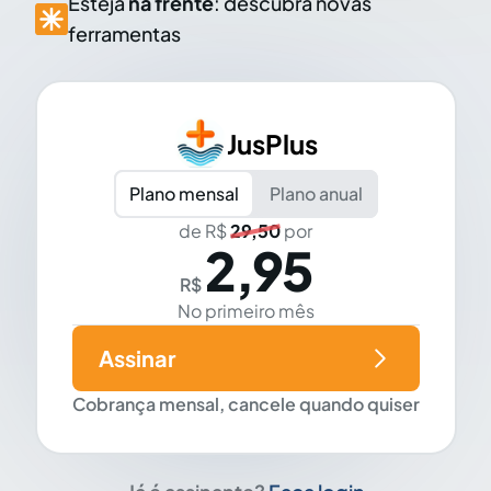
Esteja
na frente
: descubra novas
ferramentas
JusPlus
Plano mensal
Plano anual
de R$
29,50
por
2,95
R$
No primeiro mês
Assinar
Cobrança mensal, cancele quando quiser