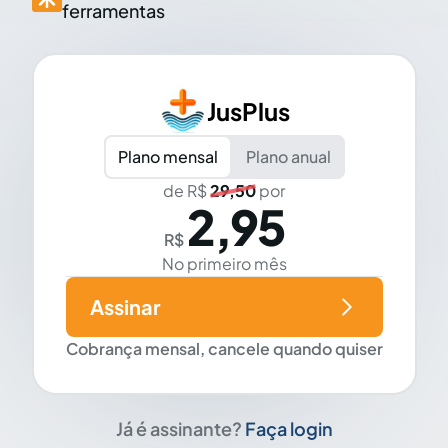
ferramentas
JusPlus
Plano mensal
Plano anual
de R$
29,50
por
2,95
R$
No primeiro mês
Assinar
Cobrança mensal, cancele quando quiser
Já é assinante?
Faça login