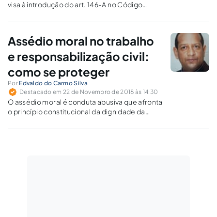
visa à introdução do art. 146-A no Código
Penal, sobre assédio moral, e, enquanto este
dia não chega, entenda sob quais condutas já
tipificadas podemos enquadrá-lo.
Assédio moral no trabalho
e responsabilização civil:
como se proteger
Por
Edvaldo do Carmo Silva
Destacado em 22 de Novembro de 2018 às 14:30
O assédio moral é conduta abusiva que afronta
o princípio constitucional da dignidade da
pessoa humana, e já conta com a cobertura de
mantos legais, em que pese não haja
dispositivo específico que o sancione.