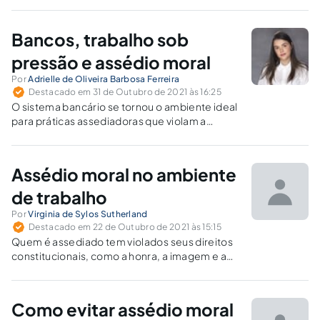
Bancos, trabalho sob
pressão e assédio moral
Por
Adrielle de Oliveira Barbosa Ferreira
Destacado em 31 de Outubro de 2021 às 16:25
O sistema bancário se tornou o ambiente ideal
para práticas assediadoras que violam a
dignidade dos trabalhadores.
Assédio moral no ambiente
de trabalho
Por
Virginia de Sylos Sutherland
Destacado em 22 de Outubro de 2021 às 15:15
Quem é assediado tem violados seus direitos
constitucionais, como a honra, a imagem e a
dignidade.
Como evitar assédio moral