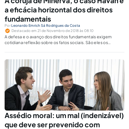
A coruja de Minerva, o caso Havan e
a eficácia horizontal dos direitos
fundamentais
Por
Leonardo Emrich Sá Rodrigues da Costa
Destacado em 21 de Novembro de 2018 às 08:10
A defesa e o avanço dos direitos fundamentais exigem
cotidiana reflexão sobre os fatos sociais. São eles os
indicadores do grau de amadurecimento desses basilares
direitos em uma nação. O caso Havan sugere que as coisas
não vão nada bem no Brasil.
Assédio moral: um mal (indenizável)
que deve ser prevenido com