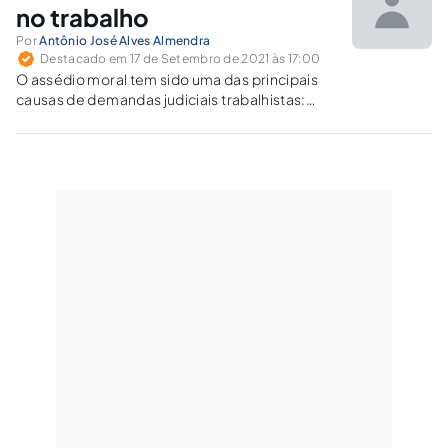
no trabalho
Por
Antônio José Alves Almendra
Destacado em 17 de Setembro de 2021 às 17:00
O assédio moral tem sido uma das principais
causas de demandas judiciais trabalhistas:
seja para postular indenizações pecuniárias,
seja como impulso para reivindicações de
direitos que o trabalhador acredita ter.