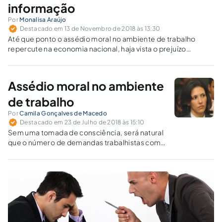
informação
Por
Monalisa Araújo
Destacado em 13 de Novembro de 2018 às 13:30
Até que ponto o assédio moral no ambiente de trabalho
repercute na economia nacional, haja vista o prejuízo
psicológico do trabalhador? Após sofrer assédio, há
possibilidade de reabilitação por parte do trabalhador? Com
tratamento psicológico? Com retratação do assediador?
Assédio moral no ambiente
de trabalho
Por
Camila Gonçalves de Macedo
Destacado em 23 de Julho de 2018 às 15:10
Sem uma tomada de consciência, será natural
que o número de demandas trabalhistas com
pedidos de indenização por danos morais
decorrentes de assédio moral continue
crescendo.