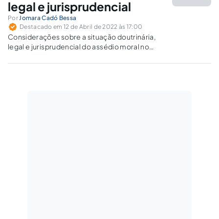
legal e jurisprudencial
Por
Jomara Cadó Bessa
Destacado em 12 de Abril de 2022 às 17:00
Considerações sobre a situação doutrinária,
legal e jurisprudencial do assédio moral no
trabalho. Relação de projetos de lei que
pretendem regulamentar a matéria.
Regulamentação do tema por outros países.
Consequências da conduta para os atores
envolvidos.