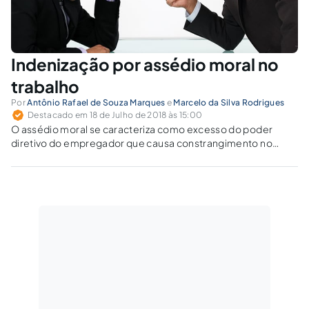
Indenização por assédio moral no
trabalho
Por
Antônio Rafael de Souza Marques
e
Marcelo da Silva Rodrigues
Destacado em 18 de Julho de 2018 às 15:00
O assédio moral se caracteriza como excesso do poder
diretivo do empregador que causa constrangimento no
ambiente de trabalho. A reparação só será justa quando é
considerado o caso concreto, buscando a punição do
agressor, para que a vítima seja satisfatoriamente
indenizada.