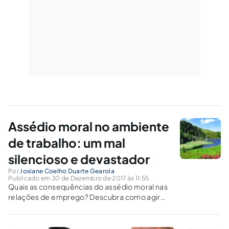
Assédio moral no ambiente
de trabalho: um mal
silencioso e devastador
Por
Josiane Coelho Duarte Gearola
Publicado em 30 de Dezembro de 2017 às 11:55
Quais as consequências do assédio moral nas
relações de emprego? Descubra como agir
nessa situação.