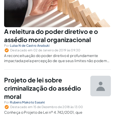
A releitura do poder diretivo e o
assédio moral organizacional
Por
Luísa N de Castro Anabuki
Destacado em 02 de Janeiro de 2019 às 09:30
A reconceituação do poder diretivo é profundamente
impactada pela percepção de que seus limites não podem
ser olvidados e dizem respeito ao próprio respeito ao direito
ao trabalho como direito humano.
Projeto de lei sobre
criminalização do assédio
moral
Por
Rubens Makoto Sasaki
Destacado em 15 de Dezembro de 2018 às 13:00
Conheça o Projeto de Lei nº 4.742/2001, que