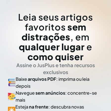
Leia seus artigos
favoritos
sem
distrações
, em
qualquer lugar
e
como quiser
Assine o JusPlus e tenha recursos
exclusivos
Baixe
arquivos PDF
: imprima ou leia
depois
Navegue
sem anúncios
: concentre-se
mais
Esteja
na frente
: descubra novas