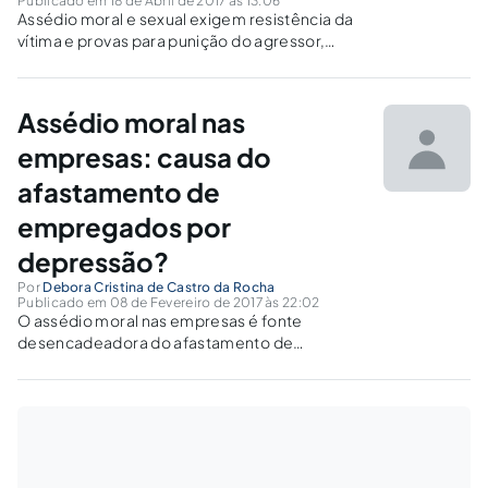
Publicado em 18 de Abril de 2017 às 13:06
Assédio moral e sexual exigem resistência da
vítima e provas para punição do agressor,
sendo importante a denúncia para reparação
do dano moral.
Assédio moral nas
empresas: causa do
afastamento de
empregados por
depressão?
Por
Debora Cristina de Castro da Rocha
Publicado em 08 de Fevereiro de 2017 às 22:02
O assédio moral nas empresas é fonte
desencadeadora do afastamento de
empregados por depressão, que deve,
portanto, ser considerada como doença
ocupacional.