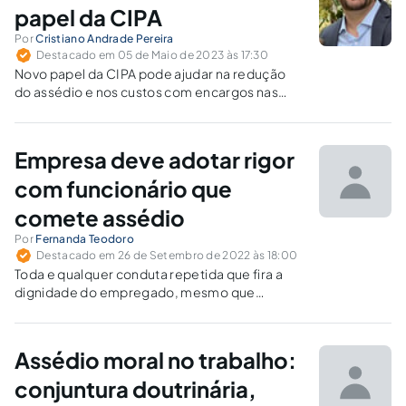
papel da CIPA
Por
Cristiano Andrade Pereira
Destacado em 05 de Maio de 2023 às 17:30
Novo papel da CIPA pode ajudar na redução
do assédio e nos custos com encargos nas
empresas e instituições públicas.
Empresa deve adotar rigor
com funcionário que
comete assédio
Por
Fernanda Teodoro
Destacado em 26 de Setembro de 2022 às 18:00
Toda e qualquer conduta repetida que fira a
dignidade do empregado, mesmo que
praticada por colaborador de mesma
hierarquia, pode ser considerada assédio.
Tanto a empresa quanto o funcionário
Assédio moral no trabalho:
assediador são responsabilizados.
conjuntura doutrinária,