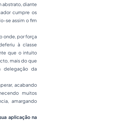
n abstrato
, diante
ador cumpre os
do-se assim o fim
o onde, por força
eferiu à classe
te que o intuito
cto, mais do que
 a delegação da
esperar, acabando
anecendo muitos
ncia, amargando
ua aplicação na