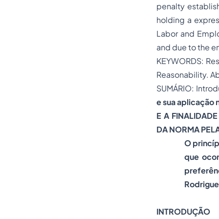
penalty establis
holding a expres
Labor and Employ
and due to the e
KEYWORDS: Rest a
Reasonability. 
SUMÁRIO: Introd
e sua aplicação 
E A FINALIDAD
DA NORMA PELA
O princíp
que ocor
preferên
Rodrigue
INTRODUÇÃO