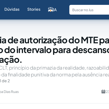
Dúvidas
Stories
IA
Fale com a
a de autorização do MTE pa
 do intervalo para descans
tação.
 CLT, princípio da primazia da realidade, razoabili
da finalidade punitiva da norma pela ausência re
1 de 2
ba Dias Ruas
2