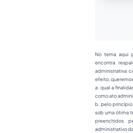
No tema aqui p
encontra respa
administrativa 
efeito, queremos
a. qual a finalid
como ato adminis
b. pelo princípi
sob uma ótima te
preenchidos pe
administrativo d