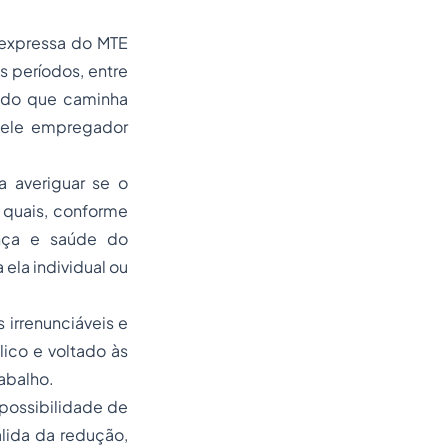
 expressa do MTE
s períodos, entre
ando que caminha
quele empregador
a averiguar se o
 quais, conforme
ança e saúde do
a ela individual ou
 irrenunciáveis e
lico e voltado às
abalho.
 possibilidade de
lida da redução,