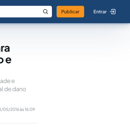
Publicar
Entrar
 IA
Buscar no Jus
ra
o e
dade e
al de dano
3/05/2016 às 16:09