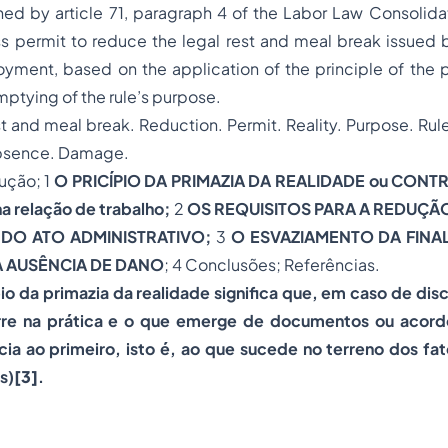
hed by article 71, paragraph 4 of the Labor Law Consolidat
s permit to reduce the legal rest and meal break issued b
ment, based on the application of the principle of the p
mptying of the rule’s purpose.
nd meal break. Reduction. Permit. Reality. Purpose. Rule.
Absence. Damage.
ução; 1
O PRICÍPIO DA PRIMAZIA DA REALIDADE ou CONT
na relação de trabalho;
2
OS REQUISITOS PARA A REDUÇÃ
E DO ATO ADMINISTRATIVO;
3
O ESVAZIAMENTO DA FINAL
 AUSÊNCIA DE DANO
; 4 Conclusões; Referências.
io da primazia da realidade significa que, em caso de dis
re na prática e o que emerge de documentos ou acord
cia ao primeiro, isto é, ao que sucede no terreno dos fa
s)
[3]
.