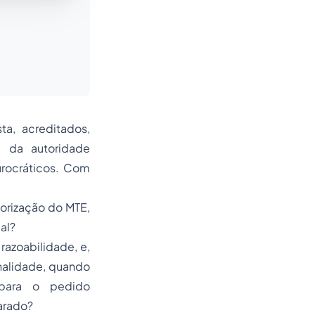
a, acreditados,
a da autoridade
urocráticos. Com
utorização do MTE,
al?
razoabilidade, e,
enalidade, quando
ara o pedido
parado?