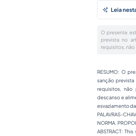
Leia nest
O presente est
prevista no a
requisitos, não
RESUMO: O prese
sanção prevista
requisitos, não
descanso e alime
esvaziamento da 
PALAVRAS-CHA
NORMA. PROPOR
ABSTRACT: This 