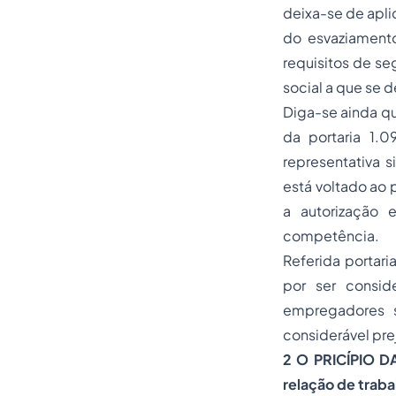
deixa-se de apli
do esvaziamento
requisitos de se
social a que se d
Diga-se ainda qu
da portaria 1.
representativa 
está voltado ao
a autorização 
competência.
Referida portari
por ser consid
empregadores s
considerável pre
2 O PRICÍPIO D
relação de traba