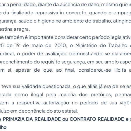
car a penalidade, diante da ausência de dano, mesmo que
i
 da finalidade repressiva
in concreto,
quando o empreg
gurança, saúde e higiene no ambiente de trabalho, atingin
estina a regra.
e também é importante considerar certo período legislativ
095 de 19 de maio de 2010, o Ministério do Trabalho d
sindical, o poder de avaliação, demonstrando-se claramen
 preenchimento do requisito segurança, em seu amplo aspe
em si, apesar de que, ao final, considerou-se ilícita
a teve sua validade questionada, o que aliás já era de se 
erada como ilegal pela maioria dos pretórios, perm
em a respectiva autorização no período de sua vigê
juízo em decorrência do ato estatal.
A PRIMAZIA DA REALIDADE ou CONTRATO REALIDADE e s
lho