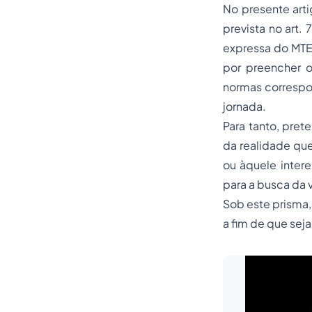
No presente arti
prevista no art. 7
expressa do MTE,
por preencher o
normas correspo
jornada.
Para tanto, pret
da realidade que
ou àquele intere
para a busca da 
Sob este prisma,
a fim de que sej