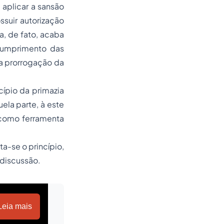
 aplicar a sansão
ssuir autorização
, de fato, acaba
 cumprimento das
a prorrogação da
cípio da primazia
ela parte, à este
, como ferramenta
a-se o princípio,
 discussão.
Leia mais