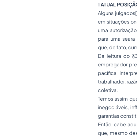
1 ATUAL POSIÇÃ
Alguns julgados
em situações ond
uma autorização
para uma seara 
que, de fato, cu
Da leitura do §
empregador pree
pacífica inter
trabalhador, raz
coletiva.
Temos assim que,
inegociáveis, in
garantias consti
Então, cabe aqui
que, mesmo desa