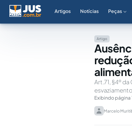
Artigos
Notícias
Peças
Artigo
Ausênci
redução
alimen
Art.71, §4º da
esvaziamento 
Exibindo página 
Marcelo Muriti