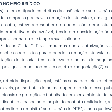
O NO MEIO JURÍDICO
[6]
já tem mitigado os efeitos da ausência de autorização
e a empresa praticava a redução do intervalo e, em algun
 e outra, esteve à descoberto da permissão, demonstr
interpretativa mais razoável, tendo em consideração à
mpre a norma, no que tange à sua finalidade.
3º do art.71 da CLT, vislumbramos que a autorização vis
nche os requisitos para proceder a redução intervalar os
pretação doutrinária, tem natureza de norma de segur
ão pela qual sequer podem ser objeto de negociação
[7]
, sej
 referida disposição legal, está na seara daqueles direitos
flexíveis, por se tratar de norma cogente, de interesse púb
tucionais de proteção ao trabalhador em seu ambiente de tr
 discutir o alcance no princípio do contrato realidade e, a
tendido o requisito “autorização do MTE”, ainda que invá