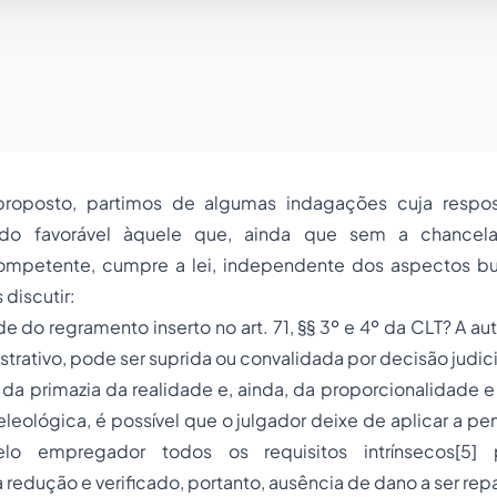
roposto, partimos de algumas indagações cuja respost
ldo favorável àquele que, ainda que sem a chancel
competente, cumpre a lei, independente dos aspectos b
 discutir:
ade do regramento inserto no art. 71, §§ 3º e 4º da CLT? A a
trativo, pode ser suprida ou convalidada por decisão judici
o da primazia da realidade e, ainda, da proporcionalidade e 
leológica, é possível que o julgador deixe de aplicar a p
lo empregador todos os requisitos intrínsecos
[5]
p
a redução e verificado, portanto, ausência de dano a ser re