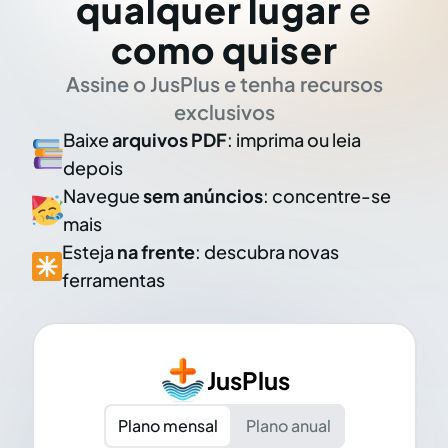
qualquer lugar
e
como quiser
Assine o JusPlus e tenha recursos
exclusivos
Baixe
arquivos PDF
: imprima ou leia
depois
Navegue
sem anúncios
: concentre-se
mais
Esteja
na frente
: descubra novas
ferramentas
JusPlus
Plano mensal
Plano anual