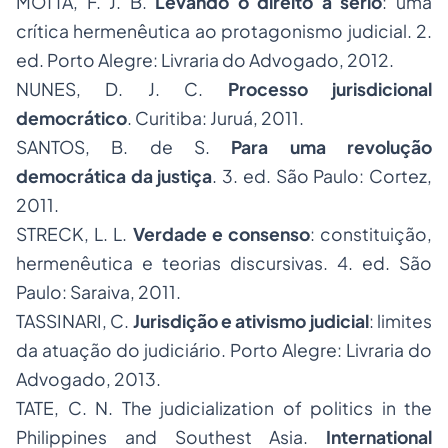
MOTTA, F. J. B.
Levando o direito a sério
: uma
crítica hermenêutica ao protagonismo judicial. 2.
ed. Porto Alegre: Livraria do Advogado, 2012.
NUNES, D. J. C.
Processo
jurisdicional
democrático
. Curitiba: Juruá, 2011.
SANTOS, B. de S.
Para uma revolução
democrática da justiça
. 3. ed. São Paulo: Cortez,
2011.
STRECK, L. L.
Verdade e consenso
: constituição,
hermenêutica e teorias discursivas. 4. ed. São
Paulo: Saraiva, 2011.
TASSINARI, C.
Jurisdição e
ativismo judicial
: limites
da atuação do judiciário. Porto Alegre: Livraria do
Advogado, 2013.
TATE, C. N. The judicialization of politics in the
Philippines and Southest Asia.
International