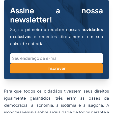
Assine a nossa
newsletter!
Seja o primeiro a receber nossas
novidades
exclusivas
e recentes diretamente em sua
caixa de entrada.
Inscrever
Para que todos os cidadãos tivessem seus direitos
igualmente garantidos, três eram as bases da
democracia: a
isonomia
, a
isotimia
e a
isagoria.
A
isonomia
versava sobre a igualdade de todos perante a