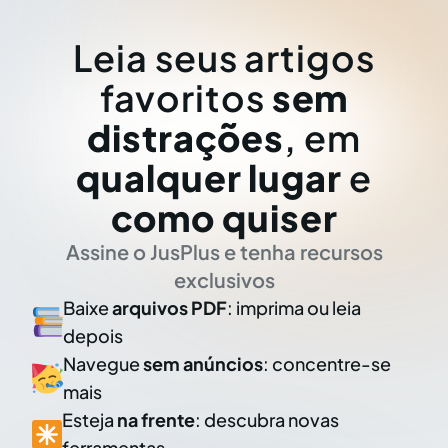
Leia seus artigos
favoritos
sem
distrações
, em
qualquer lugar
e
como quiser
Assine o JusPlus e tenha recursos
exclusivos
Baixe
arquivos PDF
: imprima ou leia
depois
Navegue
sem anúncios
: concentre-se
mais
Esteja
na frente
: descubra novas
ferramentas