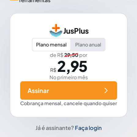
JusPlus
Plano mensal
Plano anual
de R$
29,50
por
2,95
R$
No primeiro mês
Assinar
Cobrança mensal, cancele quando quiser
Já é assinante?
Faça login