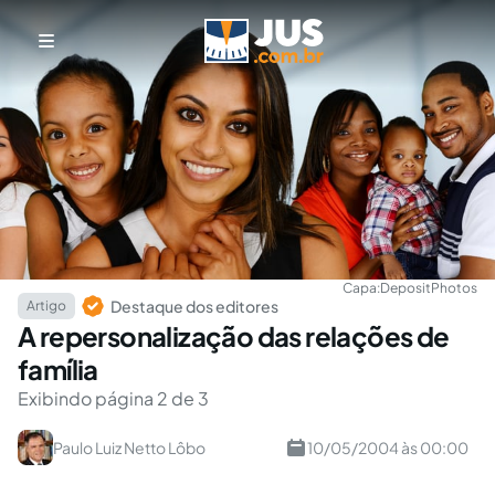
Capa:
DepositPhotos
Destaque dos editores
Artigo
A repersonalização das relações de
família
Exibindo página 2 de 3
Paulo Luiz Netto Lôbo
10/05/2004 às 00:00