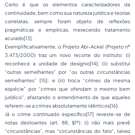
Certo é que os elementos caracterizadores da
continuidade, bem como sua natureza jurídica e teorias
correlatas, sempre foram objeto de reflexões
pragmáticas e empíricas, merecendo tratamento
acurado
[13]
.
Exemplificativamente, o Projeto Abi-Ackel (Projeto nº
3.473/2000) traz um novo recorte do instituto: (i)
reconhece a
unidade de desígnio
[14]
; (ii) substitui
“
outras semelhantes
” por “
ou outras circunstâncias
semelhantes
”
[15]
; e (iii) troca “
crimes da mesma
espécie
” por “
crimes que ofendam o mesmo bem
jurídico”
, afastando o entendimento de que aqueles
referem-se a crimes absolutamente idênticos
[16]
.
Já o
crime continuado específico
[17]
reveste-se de
notas destoantes (art. 88, §1º): (i) não mais prevê
“
circunstâncias
”, mas “
circunstâncias do fato
”, talvez