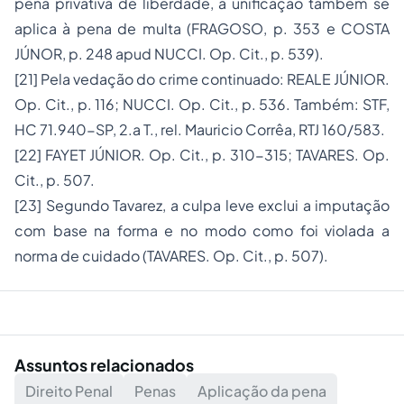
pena privativa de liberdade, a unificação também se
aplica à pena de multa (FRAGOSO, p. 353 e COSTA
JÚNOR, p. 248
apud
NUCCI. Op. Cit., p. 539).
[21]
Pela vedação do crime continuado: REALE JÚNIOR.
Op. Cit
.
, p. 116; NUCCI. Op. Cit., p. 536. Também: STF,
HC 71.940-SP, 2.a T., rel. Mauricio Corrêa,
RTJ
160/583.
[22]
FAYET JÚNIOR. Op. Cit., p. 310-315; TAVARES. Op.
Cit., p. 507.
[23]
Segundo Tavarez, a culpa leve exclui a imputação
com base na forma e no modo como foi violada a
norma de cuidado (TAVARES. Op. Cit., p. 507).
Assuntos relacionados
Direito Penal
Penas
Aplicação da pena