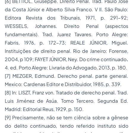
[6]
BETTIOL, Giuseppe.
Direito Penal
. Trad. Paulo José
da Costa Júnior e Alberto Silva Franco. V II. São Paulo:
Editora Revista dos Tribunais, 1971, p. 291-92;
WESSELS, Johannes.
Direito Penal (aspectos
fundamentais)
. Trad. Juarez Tavares. Porto Alegre:
Fabris, 1976, p. 172-73; REALE JÚNIOR, Miguel.
Instituições de direito penal
. Rio de Janeiro: Forense,
2004, p 109; FAYET JÚNIOR, Ney.
Do crime continuado
.
4. ed. Porto Alegre: Livraria do Advogado, 2013, p. 180.
[7]
MEZGER, Edmund
. Derecho penal. parte general
.
Mexico: Cardenas Editor e Distribuidor, 1985, p. 339.
[8]
In:
LISZT, Franz von.
Tratado de derecho penal
. Trad.
Luis Jiménez de Asúa. Tomo Tercero. Segunda Ed.
Madrid: Editorial Reus, 1929, p. 150.
[9]
Precisamente, não se tem ciência sobre a gênese
do delito continuado, tendo referido instituto sido