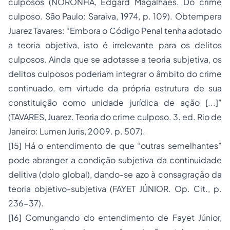
culposos (NORONHA, Edgard Magalhães.
Do crime
culposo
. São Paulo: Saraiva, 1974, p. 109). Obtempera
Juarez Tavares: “Embora o Código Penal tenha adotado
a teoria objetiva, isto é irrelevante para os delitos
culposos. Ainda que se adotasse a teoria subjetiva, os
delitos culposos poderiam integrar o âmbito do crime
continuado, em virtude da própria estrutura de sua
constituição como unidade jurídica de ação [...]”
(TAVARES, Juarez.
Teoria do crime culposo
. 3. ed. Rio de
Janeiro: Lumen Juris, 2009. p. 507).
[15]
Há o entendimento de que “
outras semelhantes
”
pode abranger a condição subjetiva da continuidade
delitiva (dolo global), dando-se azo à consagração da
teoria objetivo-subjetiva (FAYET JÚNIOR. Op. Cit., p.
236-37).
[16]
Comungando do entendimento de Fayet Júnior,