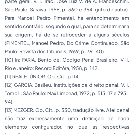
parte geral
. V. I. Trad. José Luiz V. de A. Franceschini.
São Paulo: Saraiva, 1956, p. 360 e 364, grifo do autor).
Para Manoel Pedro Pimentel, há entendimento em
sentido contrário, segundo o qual, para se determinar a
sua origem, há de se retroceder a alguns séculos
(PIMENTEL, Manoel Pedro.
Do Crime Continuado
. São
Paulo: Revista dos Tribunais, 1969, p. 39-40).
[10]
In
: FARIA, Bento de.
Código Penal Brasileiro
. V II.
Rio e Janeiro: Record Editôra, 1958, p. 142.
[11]
REALE JÚNIOR. Op. Cit., p 114.
[12]
GARCIA, Basileu.
Instituições de direito penal
. V. I.
Tomo II. São Paulo: Max Limonad, 1972, p. 513-17 e 793-
94).
[13]
MEZGER. Op. Cit., p. 330, tradução livre. A lei penal
não traz expressamente uma definição de cada
elemento configurador, no que as respectivas