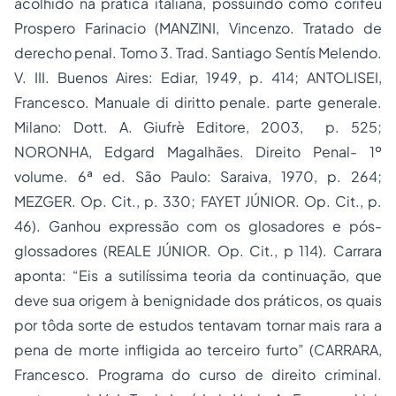
acolhido na prática italiana, possuindo como corifeu
Prospero Farinacio (MANZINI, Vincenzo.
Tratado de
derecho penal
. Tomo 3. Trad. Santiago Sentís Melendo.
V. III. Buenos Aires: Ediar, 1949, p. 414; ANTOLISEI,
Francesco.
Manuale di diritto penale. parte generale.
Milano: Dott. A. Giufrè Editore, 2003, p. 525;
NORONHA, Edgard Magalhães.
Direito Penal
- 1º
volume. 6ª ed. São Paulo: Saraiva, 1970, p. 264;
MEZGER
.
Op. Cit., p. 330; FAYET JÚNIOR. Op. Cit., p.
46). Ganhou expressão com os glosadores e pós-
glossadores (REALE JÚNIOR. Op. Cit., p 114). Carrara
aponta: “Eis a sutilíssima teoria da continuação, que
deve sua origem à benignidade dos práticos, os quais
por tôda sorte de estudos tentavam tornar mais rara a
pena de morte
infligida ao terceiro furto” (CARRARA,
Francesco.
Programa do curso de direito criminal.