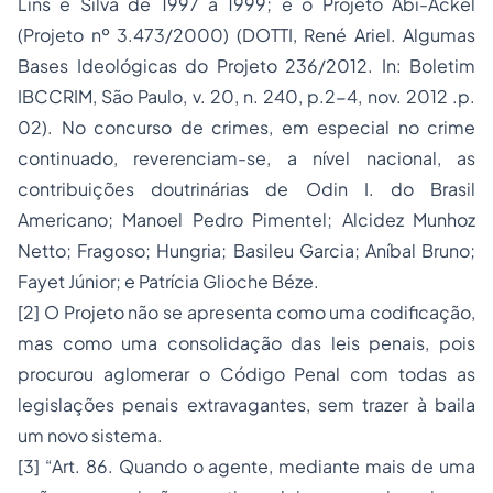
Lins e Silva de 1997 a 1999; e o Projeto Abi-Ackel
(Projeto nº 3.473/2000) (DOTTI, René Ariel. Algumas
Bases Ideológicas do Projeto 236/2012.
In
:
Boletim
IBCCRIM
, São Paulo, v. 20, n. 240, p.2-4, nov. 2012 .p.
02). No concurso de crimes, em especial no crime
continuado, reverenciam-se, a nível nacional, as
contribuições doutrinárias de Odin I. do Brasil
Americano; Manoel Pedro Pimentel; Alcidez Munhoz
Netto; Fragoso; Hungria; Basileu Garcia; Aníbal Bruno;
Fayet Júnior; e Patrícia Glioche Béze.
[2]
O Projeto não se apresenta como uma codificação,
mas como uma consolidação das leis penais, pois
procurou aglomerar o Código Penal com todas as
legislações penais extravagantes, sem trazer à baila
um novo sistema.
[3]
“Art. 86. Quando o agente, mediante mais de uma