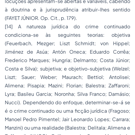
locuções apresentam-se abertas e variáveis, cabendo
à doutrina e à jurisprudência atribuir-lhes sentido
(FAYET JÚNIOR. Op. Cit., p. 179).
[14]
A natureza jurídica do crime continuado
condiciona-se às seguintes teorias:
objetiva
(Feuerbach, Mezger; Liszt Schmidt; von Hippel;
Jiménez de Asúa; Antón Oneca; Eduardo Corrêa;
Frederico Marques; Hungria; Delmanto; Costa Júnior;
Costa e Silva);
subjetiva
; e
objetivo-subjetiva
(Welzel;
Liszt; Sauer; Weber; Maurach; Bettiol; Antolisei;
Alimena; Pisapia; Mazini; Florian; Balestra; Zaffaroni;
Lyra; Basileu Garcia; Noronha; Silva Franco; Damásio;
Nucci). Dependendo do enfoque, determinar-se-á se
é o crime continuado ou uma ficção jurídica (Fragoso;
Manoel Pedro Pimentel; Jair Leonardo Lopes; Carrara;
Manzini) ou uma realidade (Balestra; Delitala; Alimena e