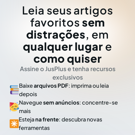
Leia seus artigos
favoritos
sem
distrações
, em
qualquer lugar
e
como quiser
Assine o JusPlus e tenha recursos
exclusivos
Baixe
arquivos PDF
: imprima ou leia
depois
Navegue
sem anúncios
: concentre-se
mais
Esteja
na frente
: descubra novas
ferramentas