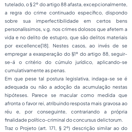
tutelado, o § 2º do artigo 88 afasta, excepcionalmente,
a regra do
crime continuado específico
, dispondo
sobre sua imperfectibilidade em certos bens
personalíssimos, v.g. nos crimes dolosos que afetem a
vida e no delito de
estupro
, que são delitos materiais
por excellence
[18]
. Nestes casos, ao invés de se
empregar a exasperação do §1º do artigo 88, seguir-
se-á o critério do
cúmulo jurídico
, aplicando-se
cumulativamente as penas.
Em que pese tal postura legislativa, indaga-se se é
adequada ou não a adoção da
acumulação
nestas
hipóteses. Parece se macular como medida que
afronta o
favor rei
, atribuindo resposta mais gravosa ao
réu e, por conseguinte, contrariando a própria
finalidade político-criminal do
concursus delictorum
.
Traz o Projeto (art. 171, § 2º) descrição similar ao do