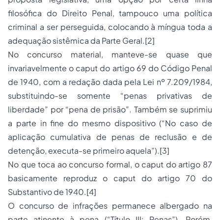
filosófica do
Direito Penal
, tampouco uma política
criminal a ser perseguida, colocando à míngua toda a
adequação sistêmica da Parte Geral.
[2]
No concurso material, manteve-se quase que
invariavelmente o
caput
do artigo 69 do Código Penal
de 1940, com a redação dada pela Lei nº 7.209/1984,
substituindo-se somente “
penas privativas de
liberdade
” por “
pena de prisão
”. Também se suprimiu
a parte
in fine
do mesmo dispositivo (“
No caso de
aplicação cumulativa de penas de reclusão e de
detenção, executa-se primeiro aquela
”).
[3]
No que toca ao concurso formal, o
caput
do artigo 87
basicamente reproduz o
caput
do artigo 70 do
Substantivo de 1940.
[4]
O concurso de infrações permanece albergado na
parte atinente à pena (“
Título III:
Penas
”
). Porém,