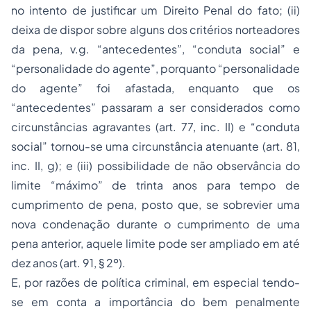
no intento de justificar um Direito Penal do fato; (ii)
deixa de dispor sobre alguns dos critérios norteadores
da pena, v.g. “
antecedentes
”, “
conduta social
” e
“
personalidade do agente
”, porquanto “
personalidade
do agente
” foi afastada, enquanto que os
“
antecedentes
” passaram a ser considerados como
circunstâncias agravantes (art. 77, inc. II) e “
conduta
social
” tornou-se uma circunstância atenuante (art. 81,
inc. II,
g
); e (iii) possibilidade de não observância do
limite “máximo” de trinta anos para tempo de
cumprimento de pena, posto que, se sobrevier uma
nova condenação durante o cumprimento de uma
pena anterior, aquele limite pode ser ampliado em até
dez anos (art. 91, § 2º).
E, por razões de política criminal, em especial tendo-
se em conta a importância do bem penalmente