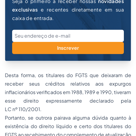
Seja o primeiro a receber nossas
novidades
exclusivas
e recentes diretamente em sua
caixa de entrada.
Inscrever
Desta forma, os titulares do FGTS que deixaram de
receber seus créditos relativos aos expurgos
inflacionários verificados em 1988, 1989 e 1990, tiveram
esse direito expressamente declarado pela
LC nº 110/2001.
Portanto, se outrora pairava alguma dúvida quanto à
existência do
direito líquido e certo
dos titulares do
FGTS ao recebimento do complemento de atualização