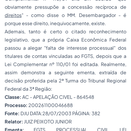
obviamente pressupõe a concessão recíproca de
direitos
"
- como disse o MM. Desembargador - é
porque esse direito, inequivocamente, existe.
Ademais, tanto é certo o citado reconhecimento
legislativo, que a própria Caixa Econômica Federal
passou a alegar
"falta de interesse processual"
dos
titulares de contas vinculadas ao FGTS, depois que a
Lei Complementar nº 110/01 foi editada. Realmente,
assim demonstra a seguinte ementa, extraída de
decisão proferida pela 2ª Turma do Tribunal Regional
Federal da 3ª Região:
Classe:
AC - APELAÇÃO CIVEL - 864548
Processo:
200261100046688
Fonte:
DJU DATA:28/07/2003 PÁGINA: 382
Relator:
JUIZ PEIXOTO JUNIOR
Ementa:
FGTS. PROCESSUAL CIVIL. LEI