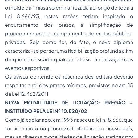
o molde da “missa solemnis” rezada ao longo de toda a
Lei 8.666/93
, e
stas razões teriam inspirado o
encurtamento dos prazos, a simplificação de
procedimentos e o cumprimento de metas público-
privadas. Seja como for, de fato, o novo diploma
caracteriza-se por ser uma flexibilização profunda a fim
de que se descarte qualquer atraso à realização dos
eventos esportivos.
Os avisos contendo os resumos dos editais deverão
respeitar o
rol dos
prazo
s
mínimo
s, previstos no art. 15
da Lei
12.462/2011.
NOVA MODALIDADE DE LICITAÇÃO: PREGÃO -
INSTITUÍDO PELA LEI Nº 10.520/02
Como já explanado, em 1993 nasceu à lei n. 8.666, que
foi um marco no processo licitatório em nosso país,
mas as diversas modalidades de licitação trazidas por